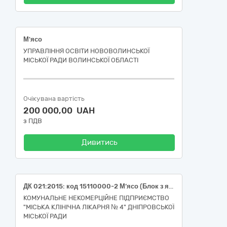
М'ясо
УПРАВЛІННЯ ОСВІТИ НОВОВОЛИНСЬКОЇ
МІСЬКОЇ РАДИ ВОЛИНСЬКОЇ ОБЛАСТІ
Очікувана вартість
200 000,00 UAH
з ПДВ
Дивитись
ДК 021:2015: код 15110000-2 М’ясо (Блок з яловичини знежилованої, заморожений, сорт перший; окіст свинний, без кістки, заморожений; лопатка свинна без кістки, заморожена; блок із свинини знежилованої заморожений)
КОМУНАЛЬНЕ НЕКОМЕРЦІЙНЕ ПІДПРИЄМСТВО
"МІСЬКА КЛІНІЧНА ЛІКАРНЯ № 4" ДНІПРОВСЬКОЇ
МІСЬКОЇ РАДИ