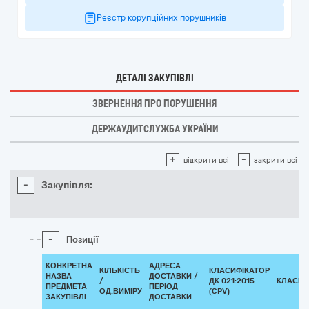
Реєстр корупційних порушників
ДЕТАЛІ ЗАКУПІВЛІ
ЗВЕРНЕННЯ ПРО ПОРУШЕННЯ
ДЕРЖАУДИТСЛУЖБА УКРАЇНИ
+
-
відкрити всі
закрити всі
-
Закупівля:
-
Позиції
КОНКРЕТНА
АДРЕСА
КІЛЬКІСТЬ
КЛАСИФІКАТОР
НАЗВА
ДОСТАВКИ /
/
ДК 021:2015
КЛАСИФ
ПРЕДМЕТА
ПЕРІОД
ОД.ВИМІРУ
(CPV)
ЗАКУПІВЛІ
ДОСТАВКИ