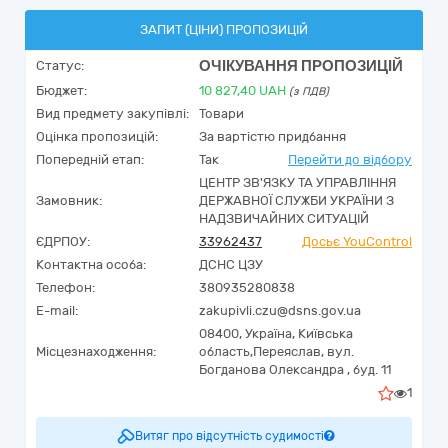
ЗАПИТ (ЦІНИ) ПРОПОЗИЦІЙ
ОЧІКУВАННЯ ПРОПОЗИЦІЙ
Статус:
Бюджет:
10 827,40
UAH
(з ПДВ)
Вид предмету закупівлі:
Товари
Оцінка пропозицій:
За вартістю придбання
Попередній етап:
Так
Перейти до відбору
ЦЕНТР ЗВ'ЯЗКУ ТА УПРАВЛІННЯ
Замовник:
ДЕРЖАВНОЇ СЛУЖБИ УКРАЇНИ З
НАДЗВИЧАЙНИХ СИТУАЦІЙ
ЄДРПОУ:
33962437
Досьє YouControl
Контактна особа:
ДСНС ЦЗУ
Телефон:
380935280838
E-mail:
zakupivli.czu@dsns.gov.ua
08400,
Україна
,
Київська
Місцезнаходження:
область,
Переяслав,
вул.
Богданова Олександра , буд. 11
1
Витяг про відсутність судимості