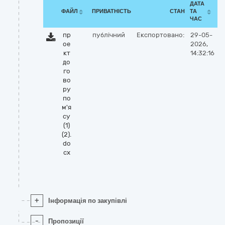
ДАТА
ФАЙЛ
ПРИВАТНІСТЬ
СТАН
ТА
ЧАС
пр
публічний
Експортовано:
29-05-
ое
2026,
кт
14:32:16
до
го
во
ру
по
м'я
су
(1)
(2).
do
cx
+
Інформація по закупівлі
-
Пропозиції