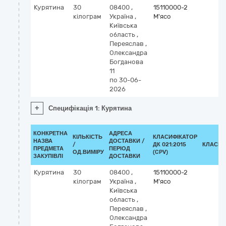
Курятина
30
08400
,
15110000-2
кілограм
Україна
,
М'ясо
Київська
область
,
Переяслав
,
Олександра
Богданова
11
по 30-06-
2026
+
Специфікація 1: Курятина
КОНКРЕТНА
АДРЕСА
КІЛЬКІСТЬ
КЛАСИФІКАТОР
НАЗВА
ДОСТАВКИ /
/
ДК 021:2015
КЛАСИФ
ПРЕДМЕТА
ПЕРІОД
ОД.ВИМІРУ
(CPV)
ЗАКУПІВЛІ
ДОСТАВКИ
Курятина
30
08400
,
15110000-2
кілограм
Україна
,
М'ясо
Київська
область
,
Переяслав
,
Олександра