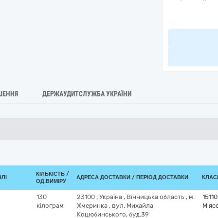
ШЕННЯ
ДЕРЖАУДИТСЛУЖБА УКРАЇНИ
КІЛЬКІСТЬ /
ВЛІ
АДРЕСА ДОСТАВКИ / ПЕРІОД ДОСТАВКИ
КЛАСИ
ОД.ВИМІРУ
130
23100
,
Україна
,
Вінницька область
,
м.
1511
кілограм
Жмеринка
,
вул. Михайла
М’яс
Коцюбинського, буд.39