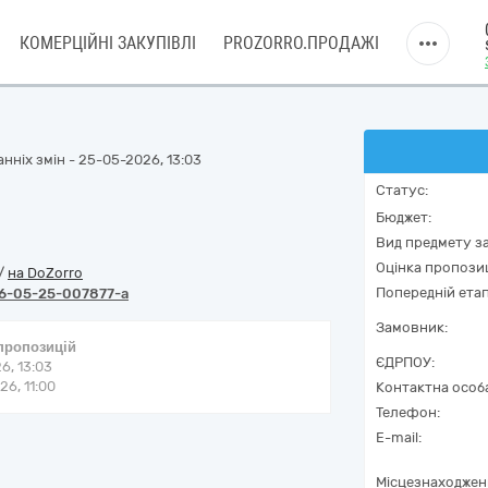
КОМЕРЦІЙНІ ЗАКУПІВЛІ
PROZORRO.ПРОДАЖІ
нніх змін - 25-05-2026, 13:03
Статус:
Бюджет:
Вид предмету за
Оцінка пропозиц
/
на DoZorro
Попередній етап
6-05-25-007877-a
Замовник:
 пропозицій
ЄДРПОУ:
6, 13:03
6, 11:00
Контактна особ
Телефон:
E-mail:
Місцезнаходжен