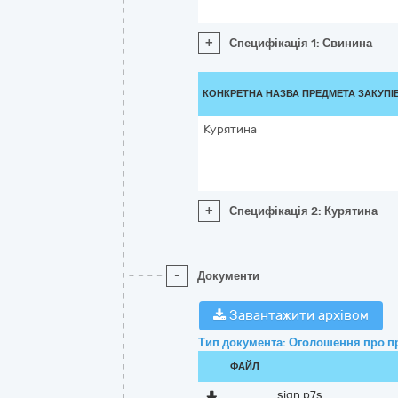
+
Специфікація 1: Свинина
КОНКРЕТНА НАЗВА ПРЕДМЕТА ЗАКУПІ
Курятина
+
Специфікація 2: Курятина
-
Документи
Завантажити архівом
Тип документа: Оголошення про п
ФАЙЛ
sign.p7s