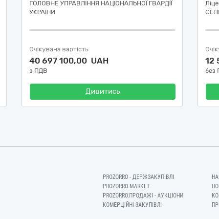
ГОЛОВНЕ УПРАВЛІННЯ НАЦІОНАЛЬНОЇ ГВАРДІЇ
Ліц
УКРАЇНИ
СЕЛ
Очікувана вартість
Очік
40 697 100,00 UAH
12
з ПДВ
без
Дивитись
PROZORRO - ДЕРЖЗАКУПІВЛІ
НА
PROZORRO MARKET
НО
PROZORRO.ПРОДАЖІ - АУКЦІОНИ
КО
КОМЕРЦІЙНІ ЗАКУПІВЛІ
ПР