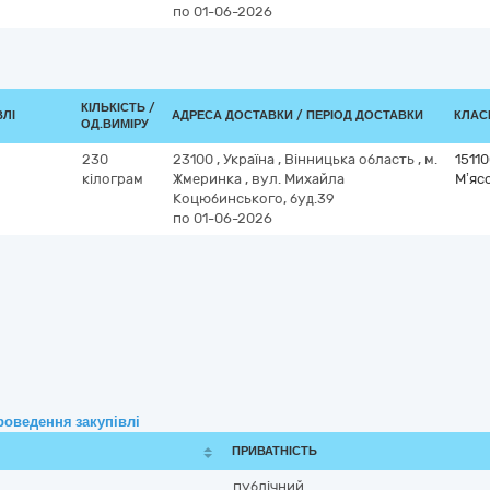
по 01-06-2026
КІЛЬКІСТЬ /
ВЛІ
АДРЕСА ДОСТАВКИ / ПЕРІОД ДОСТАВКИ
КЛАСИ
ОД.ВИМІРУ
230
23100
,
Україна
,
Вінницька область
,
м.
1511
кілограм
Жмеринка
,
вул. Михайла
М’яс
Коцюбинського, буд.39
по 01-06-2026
роведення закупівлі
ПРИВАТНІСТЬ
публічний