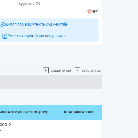
будинок 39
0
Витяг про відсутність судимості
Реєстр корупційних порушників
+
-
відкрити всі
закрити всі
ФІКАТОР ДК 021:2015 (CPV)
КЛАСИФІКАТОРИ
0000-2
о