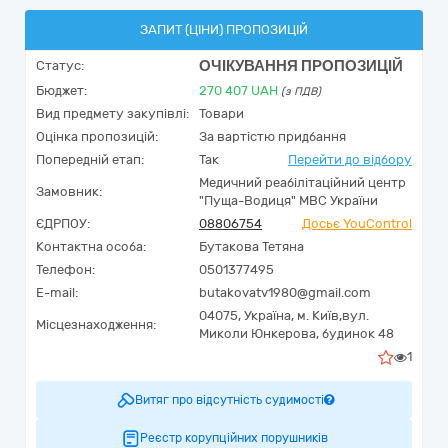
ЗАПИТ (ЦІНИ) ПРОПОЗИЦІЙ
ОЧІКУВАННЯ ПРОПОЗИЦІЙ
Статус:
Бюджет:
270 407
UAH
(з ПДВ)
Вид предмету закупівлі:
Товари
Оцінка пропозицій:
За вартістю придбання
Попередній етап:
Так
Перейти до відбору
Медичний реабілітаційний центр
Замовник:
"Пуща-Водиця" МВС України
ЄДРПОУ:
08806754
Досьє YouControl
Контактна особа:
Бутакова Тетяна
Телефон:
0501377495
E-mail:
butakovatv1980@gmail.com
04075,
Україна
,
м. Київ,
вул.
Місцезнаходження:
Миколи Юнкерова, будинок 48
1
Витяг про відсутність судимості
Реєстр корупційних порушників