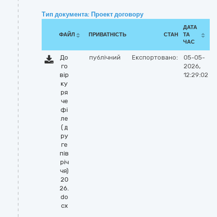
Тип документа: Проект договору
ДАТА
ФАЙЛ
ПРИВАТНІСТЬ
СТАН
ТА
ЧАС
До
публічний
Експортовано:
05-05-
го
2026,
вір
12:29:02
ку
ря
че
фі
ле
( д
ру
ге
пів
річ
чя)
20
26.
do
cx