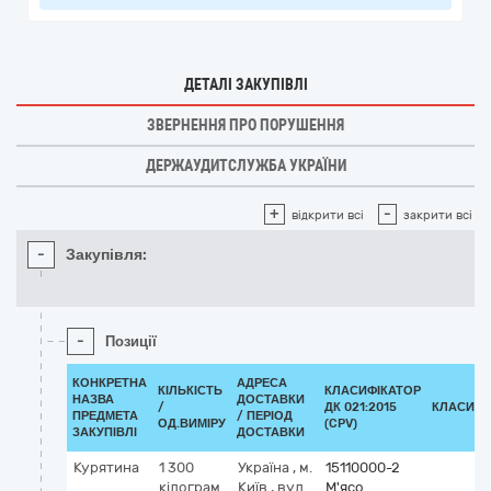
ДЕТАЛІ ЗАКУПІВЛІ
ЗВЕРНЕННЯ ПРО ПОРУШЕННЯ
ДЕРЖАУДИТСЛУЖБА УКРАЇНИ
+
-
відкрити всі
закрити всі
-
Закупівля:
-
Позиції
КОНКРЕТНА
АДРЕСА
КІЛЬКІСТЬ
КЛАСИФІКАТОР
НАЗВА
ДОСТАВКИ
/
ДК 021:2015
КЛАСИФІ
ПРЕДМЕТА
/ ПЕРІОД
ОД.ВИМІРУ
(CPV)
ЗАКУПІВЛІ
ДОСТАВКИ
Курятина
1 300
Україна
,
м.
15110000-2
кілограм
Київ
,
вул.
М'ясо