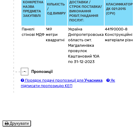
КОНКРЕТНА
ДОСТАВКИ /
КІЛЬКІСТЬ
КЛАСИФІКАТОР
НАЗВА
СТРОК ПОСТАВКИ/
/
ДК 021:2015
ПРЕДМЕТА
ВИКОНАННЯ
ОД.ВИМІРУ
(CPV)
ЗАКУПІВЛІ
РОБІТ/НАДАННЯ
ПОСЛУГ:
Панелі
149
Україна
44190000-8
стінові МДФ
метри
Дніпропетровська
Конструкційні
квадратні
область
смт.
матеріали різні
Магдалинівка
провулок
Каштановий 10А
по 31-12-2023
-
Пропозиції
Порядок подачі пропозиції для
Учасника
Як
підписати пропозицію КЕП
Друкувати