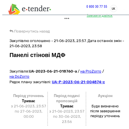
0 800 30 77 55
UK
Замовити дзвінок
Повернутись назад
Закупівлю оголошено - 21-06-2023, 23:57. Дата останніх змін -
21-06-2023, 23:58
Панелі стінові МДФ
Закупівля:
UA-2023-06-21-018760-a
/
на ProZorro
/
на DoZorro
Рядок плану закупівлі:
UA-P-2023-06-21-004874-c
Період уточнень
Період подачі
Аукціон
Триває
пропозицій
з 21-06-2023, 23:57
Триває
Буде визначено
по 27-06-2023,
з 21-06-2023, 23:57
після завершення
періоду уточнень
00:00
по 30-06-2023,
23:56