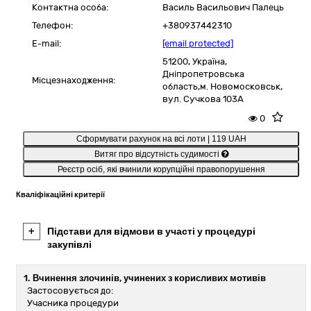
Контактна особа:
Василь Васильович Палець
Телефон:
+380937442310
E-mail:
[email protected]
51200,
Україна
,
Дніпропетровська
Місцезнаходження:
область,
м. Новомосковськ,
вул. Сучкова 103А
0
Сформувати рахунок на всі лоти | 119 UAH
Витяг про відсутність судимості
Реєстр осіб, які вчинили корупційні правопорушення
Кваліфікаційні критерії
+
Підстави для відмови в участі у процедурі
закупівлі
1. Вчинення злочинів, учинених з корисливих мотивів
Застосовується до:
Учасника процедури