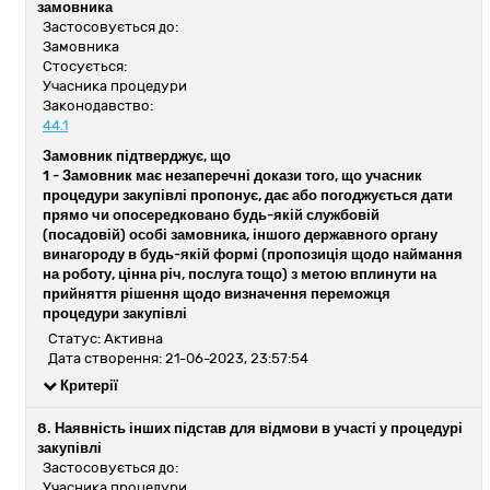
замовника
Застосовується до:
Замовника
Стосується:
Учасника процедури
Законодавство:
44.1
Замовник підтверджує, що
1 -
Замовник має незаперечні докази того, що учасник
процедури закупівлі пропонує, дає або погоджується дати
прямо чи опосередковано будь-якій службовій
(посадовій) особі замовника, іншого державного органу
винагороду в будь-якій формі (пропозиція щодо наймання
на роботу, цінна річ, послуга тощо) з метою вплинути на
прийняття рішення щодо визначення переможця
процедури закупівлі
Статус: Активна
Дата створення: 21-06-2023, 23:57:54
Критерії
8. Наявність інших підстав для відмови в участі у процедурі
закупівлі
Застосовується до:
Учасника процедури