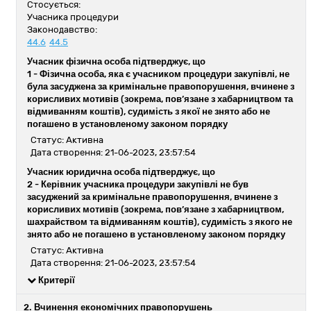
Стосується:
Учасника процедури
Законодавство:
44.6
44.5
Учасник фізична особа підтверджує, що
1 -
Фізична особа, яка є учасником процедури закупівлі, не
була засуджена за кримінальне правопорушення, вчинене з
корисливих мотивів (зокрема, пов’язане з хабарництвом та
відмиванням коштів), судимість з якої не знято або не
погашено в установленому законом порядку
Статус: Активна
Дата створення: 21-06-2023, 23:57:54
Учасник юридична особа підтверджує, що
2 -
Керівник учасника процедури закупівлі не був
засуджений за кримінальне правопорушення, вчинене з
корисливих мотивів (зокрема, пов’язане з хабарництвом,
шахрайством та відмиванням коштів), судимість з якого не
знято або не погашено в установленому законом порядку
Статус: Активна
Дата створення: 21-06-2023, 23:57:54
Критерії
2. Вчинення економічних правопорушень