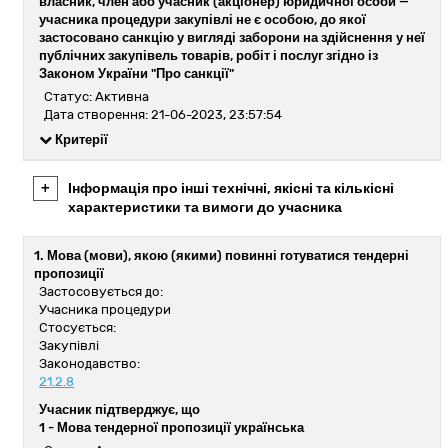
власник, член або учасник (акціонер) юридичної особи —
учасника процедури закупівлі не є особою, до якої
застосовано санкцію у вигляді заборони на здійснення у неї
публічних закупівель товарів, робіт і послуг згідно із
Законом України "Про санкції"
Статус: Активна
Дата створення: 21-06-2023, 23:57:54
Критерії
+
Інформація про інші технічні, якісні та кількісні
характеристики та вимоги до учасника
1. Мова (мови), якою (якими) повинні готуватися тендерні
пропозиції
Застосовується до:
Учасника процедури
Стосується:
Закупівлі
Законодавство:
21.2.8
Учасник підтверджує, що
1 -
Мова тендерної пропозиції українська