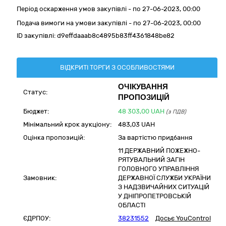
Період оскарження умов закупівлі - по
27-06-2023, 00:00
Подача вимоги на умови закупівлі - по 27-06-2023, 00:00
ID закупівлі:
d9effdaaab8c4895b83ff4361848be82
ВІДКРИТІ ТОРГИ З ОСОБЛИВОСТЯМИ
ОЧІКУВАННЯ
Статус:
ПРОПОЗИЦІЙ
Бюджет:
48 303,00
UAH
(з ПДВ)
Мінімальний крок аукціону:
483,03 UAH
Оцінка пропозицій:
За вартістю придбання
11 ДЕРЖАВНИЙ ПОЖЕЖНО-
РЯТУВАЛЬНИЙ ЗАГІН
ГОЛОВНОГО УПРАВЛІННЯ
Замовник:
ДЕРЖАВНОЇ СЛУЖБИ УКРАЇНИ
З НАДЗВИЧАЙНИХ СИТУАЦІЙ
У ДНІПРОПЕТРОВСЬКІЙ
ОБЛАСТІ
ЄДРПОУ:
38231552
Досьє YouControl