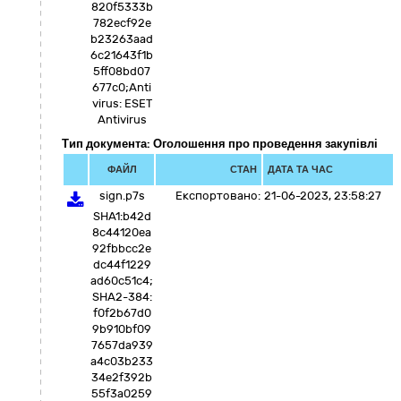
820f5333b
782ecf92e
b23263aad
6c21643f1b
5ff08bd07
677c0;Anti
virus: ESET
Antivirus
Тип документа: Оголошення про проведення закупівлі
ФАЙЛ
СТАН
ДАТА ТА ЧАС
sign.p7s
Експортовано:
21-06-2023, 23:58:27
SHA1:b42d
8c44120ea
92fbbcc2e
dc44f1229
ad60c51c4;
SHA2-384:
f0f2b67d0
9b910bf09
7657da939
a4c03b233
34e2f392b
55f3a0259