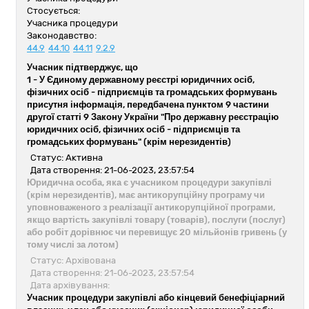
Стосується:
Учасника процедури
Законодавство:
44.9
44.10
44.11
9.2.9
Учасник підтверджує, що
1 -
У Єдиному державному реєстрі юридичних осіб,
фізичних осіб - підприємців та громадських формувань
присутня інформація, передбачена пунктом 9 частини
другої статті 9 Закону України "Про державну реєстрацію
юридичних осіб, фізичних осіб - підприємців та
громадських формувань" (крім нерезидентів)
Статус: Активна
Дата створення: 21-06-2023, 23:57:54
Юридична особа, яка є учасником процедури закупівлі
(крім нерезидентів), має антикорупційну програму чи
уповноваженого з реалізації антикорупційної програми,
якщо вартість закупівлі товару (товарів), послуги (послуг)
або робіт дорівнює чи перевищує 20 мільйонів гривень (у
тому числі за лотом)
Статус: Архівована
Дата створення: 21-06-2023, 23:57:54
Дата архівування:
Учасник процедури закупівлі або кінцевий бенефіціарний