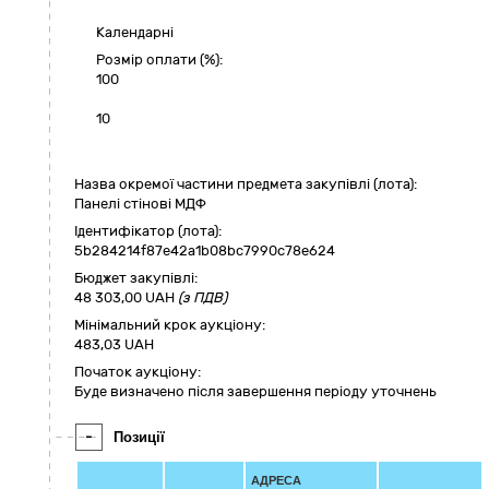
Календарні
Розмір оплати (%):
100
10
Назва окремої частини предмета закупівлі (лота):
Панелі стінові МДФ
Ідентифікатор (лота):
5b284214f87e42a1b08bc7990c78e624
Бюджет закупівлі:
48 303,00
UAH
(з ПДВ)
Мінімальний крок аукціону:
483,03 UAH
Початок аукціону:
Буде визначено після завершення періоду уточнень
-
Позиції
АДРЕСА