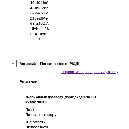
49a1041e8
481efd285
67296944
23ba284ef
d8fa302;A
ntivirus: ES
ET Antiviru
s
-
Панелі стінові МДФ
Активний
Подивитись проведення аукціону
Активний
Умови оплати договору (порядок здійснення
розрахунків):
Подія:
Поставка товару
Тип оплати:
Пiсляоплата