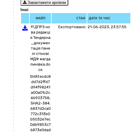
Завантажити архівом
Інші
ФАЙЛ
СТАН
ДАТА ТА ЧАС
11 ДПРЗ но
Експортовано:
21-06-2023, 23:57:55
ва редакці
я Тендерна
_докумен
тація пане
лі стінові
МДФ магда
линівка.do
cx
SHA1:ecdc8
dd7d2ffd7
d94f98241
a00a01c2c
46903758;
SHA2-384:
6837d2ca0
772c313b0
b5032e7ec
0db9853c7
6873e0dad