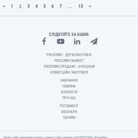
«
1
3
4
5
6
7
13
»
2
…
СЛІДКУЙТЕ ЗА НАМИ:
PROZORRO - ДЕРЖЗАКУПІВЛІ
PROZORRO MARKET
PROZORRO.ПРОДАЖІ - АУКЦІОНИ
КОМЕРЦІЙНІ ЗАКУПІВЛІ
НАВЧАННЯ
НОВИНИ
КОНТАКТИ
ПРО НАС
РЕГЛАМЕНТ
ВЕБІНАРИ
ТАРИФИ
Цей сайт використовує захист від спаму reCAPTCHA (Google).