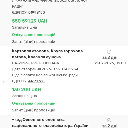
ЛІКАРНЯ ІВАНО-ФРАНКІВСЬКОЇ ОБЛАСНОЇ
РАДИ"
ЄДРПОУ:
01993150
550 591,29 UAH
Загальна ціна
Очікування пропозицій
Запит (ціни) пропозицій
Картопля столова, Крупа горохова
вагова, Квасоля сушена
за 2 дні
UA-2026-07-28-008084-a
31-07-2026, 09:00
Дата створення 2026-07-28 14:53:34
Відділ освіти Косівської міської ради
ЄДРПОУ:
44131768
0
130 200 UAH
Загальна ціна
Очікування пропозицій
Запит (ціни) пропозицій
«код Основного словника
національного класифікатора України
за 2 дні