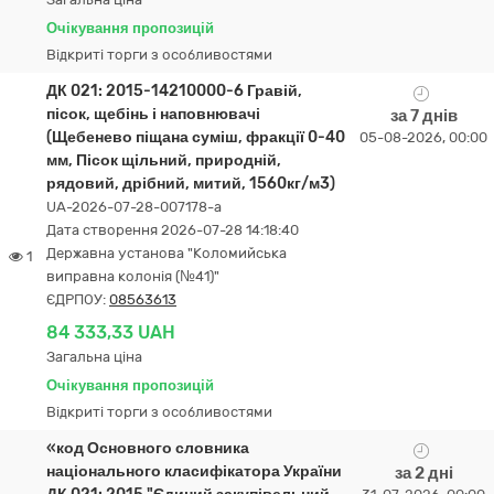
Очікування пропозицій
Відкриті торги з особливостями
ДК 021: 2015-14210000-6 Гравій,
пісок, щебінь і наповнювачі
за 7 днів
(Щебенево піщана суміш, фракції 0-40
05-08-2026, 00:00
мм, Пісок щільний, природній,
рядовий, дрібний, митий, 1560кг/м3)
UA-2026-07-28-007178-a
Дата створення 2026-07-28 14:18:40
Державна установа "Коломийська
1
виправна колонія (№41)"
ЄДРПОУ:
08563613
84 333,33 UAH
Загальна ціна
Очікування пропозицій
Відкриті торги з особливостями
«код Основного словника
національного класифікатора України
за 2 дні