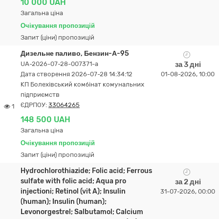
10 000 UAH
Загальна ціна
Очікування пропозицій
Запит (ціни) пропозицій
Дизельне паливо, Бензин-А-95
UA-2026-07-28-007371-a
за 3 дні
Дата створення 2026-07-28 14:34:12
01-08-2026, 10:00
КП Болехівський комбінат комунальних
підприємств
ЄДРПОУ:
33064265
1
148 500 UAH
Загальна ціна
Очікування пропозицій
Запит (ціни) пропозицій
Hydrochlorothiazide; Folic acid; Ferrous
sulfate with folic acid; Aqua pro
за 2 дні
injectioni; Retinol (vit A); Insulin
31-07-2026, 00:00
(human); Insulin (human);
Levonorgestrel; Salbutamol; Calcium