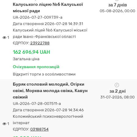
Калуського ліцею №6 Калуської
за 7 днів
міської ради
05-08-2026, 00:00
UA-2026-07-27-009739-a
Дата створення 2026-07-28 14:39:31
Калуський ліцей №6 Калуської міської
ради Івано-Франківської області
1
ЄДРПОУ:
23922788
162 696,94 UAH
Загальна ціна
Очікування пропозицій
Відкриті торги з особливостями
Буряк столовий молодий, Огірки
свіжі, Морква молода свіжа, Кавун
за 2 дні
свіжий
31-07-2026, 08:00
UA-2026-07-28-007511-a
Дата створення 2026-07-28 14:34:46
Коломийський психоневрологічний
інтернат
1
ЄДРПОУ:
03188754