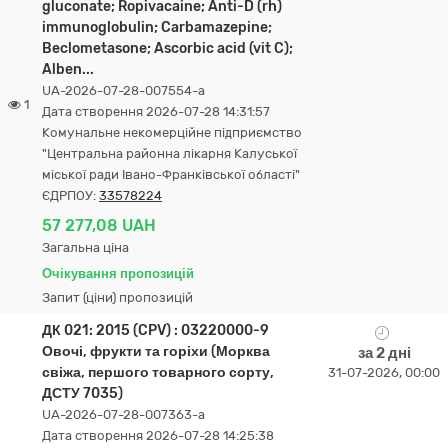
gluconate; Ropivacaine; Anti-D (rh)
immunoglobulin; Carbamazepine;
Beclometasone; Ascorbic acid (vit C);
Alben...
UA-2026-07-28-007554-a
1
Дата створення 2026-07-28 14:31:57
Комунальне некомерційне підприємство
"Центральна районна лікарня Калуської
міської ради Івано-Франківської області"
ЄДРПОУ:
33578224
57 277,08 UAH
Загальна ціна
Очікування пропозицій
Запит (ціни) пропозицій
ДК 021: 2015 (CPV) : 03220000-9
Овочі, фрукти та горіхи (Морква
за 2 дні
свіжа, першого товарного сорту,
31-07-2026, 00:00
ДСТУ 7035)
UA-2026-07-28-007363-a
Дата створення 2026-07-28 14:25:38