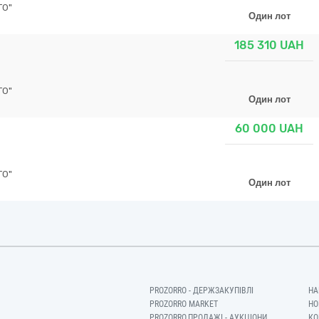
ГО"
Один лот
185 310
UAH
ГО"
Один лот
60 000
UAH
ГО"
Один лот
PROZORRO - ДЕРЖЗАКУПІВЛІ
НА
PROZORRO MARKET
НО
PROZORRO.ПРОДАЖІ - АУКЦІОНИ
КО