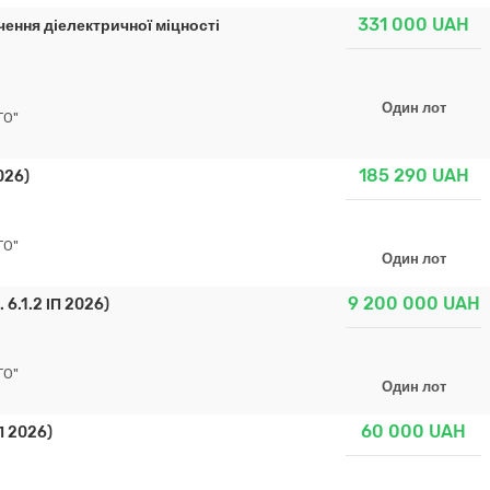
331 000
UAH
ення діелектричної міцності
Один лот
ГО"
185 290
UAH
026)
ГО"
Один лот
9 200 000
UAH
6.1.2 ІП 2026)
ГО"
Один лот
60 000
UAH
П 2026)