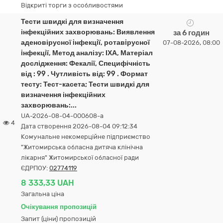
Відкриті торги з особливостями
Тести швидкі для визначення
інфекційних захворювань: Виявлення
за 6 годин
аденовірусної iнфекцiї, ротавiрусної
07-08-2026, 08:00
iнфекцiї, Метод аналізу: ІХА, Матеріал
дослідження: Фекалії, Специфічність
від : 99 . Чутливість від: 99 . Формат
тесту: Тест-касета; Тести швидкі для
визначення інфекційних
захворювань:...
UA-2026-08-04-000608-a
4
Дата створення 2026-08-04 09:12:34
Комунальне некомерційне підприємство
"Житомирська обласна дитяча клінічна
лікарня" Житомирської обласної ради
ЄДРПОУ:
02774119
8 333,33 UAH
Загальна ціна
Очікування пропозицій
Запит (ціни) пропозицій