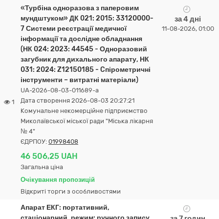
«Турбіна одноразова з паперовим
мундштуком» ДК 021: 2015: 33120000-
за 4 дні
7 Системи реєстрації медичної
11-08-2026, 01:00
інформації та дослідне обладнання
(НК 024: 2023: 44545 - Одноразовий
загубник для дихального апарату, НК
031: 2024: Z12150185 - Cпірометричні
інструменти – витратні матеріали)
UA-2026-08-03-011689-a
Дата створення 2026-08-03 20:27:21
1
Комунальне некомерційне підприємство
Миколаївської міської ради "Міська лікарня
№ 4"
ЄДРПОУ:
01998408
46 506,25 UAH
Загальна ціна
Очікування пропозицій
Відкриті торги з особливостями
Апарат ЕКГ: портативний,
стаціонарний, режим: ручного запису,
за 7 годин