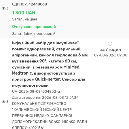
ЄДРПОУ:
42448068
3
1 300 UAH
Загальна ціна
Очікування пропозицій
Запит (ціни) пропозицій
Інфузійний набір для інсулінової
помпи: одноразовий, стерильний,
за 7 годин
апірогенний, канюля тефлонова 6 мм,
07-08-2026, 09:00
кут введення 90°, катетер 60 см,
сумісний із резервуаром MiniMed,
Medtronic, використовується з
пристроєм Quick-serter; Сенсор для
інсулінової помпи
UA-2026-08-03-004852-a
Дата створення 2026-08-03 12:51:34
3
КОМУНАЛЬНЕ ПІДПРИЄМСТВО
"КАЛИНІВСЬКИЙ МІСЬКИЙ ЦЕНТР
ПЕРВИННОЇ МЕДИКО-САНІТАРНОЇ
ДОПОМОГИ" КАЛИНІВСЬКОЇ МІСЬКОЇ РАДИ
ЄДРПОУ:
41021561