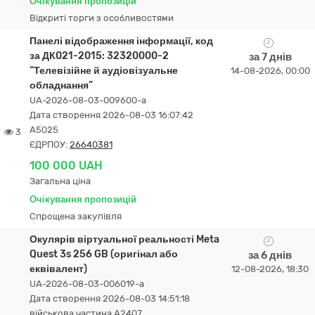
Очікування пропозицій
Відкриті торги з особливостями
Панелі відображення інформації, код
за ДК021-2015: 32320000-2
за 7 днів
“Телевізійне й аудіовізуальне
14-08-2026, 00:00
обладнання”
UA-2026-08-03-009600-a
Дата створення 2026-08-03 16:07:42
А5025
3
ЄДРПОУ:
26640381
100 000 UAH
Загальна ціна
Очікування пропозицій
Спрощена закупівля
Окулярів віртуальної реальності Meta
Quest 3s 256 GB (оригінал або
за 6 днів
еквівалент)
12-08-2026, 18:30
UA-2026-08-03-006019-a
Дата створення 2026-08-03 14:51:18
військова частина А2407