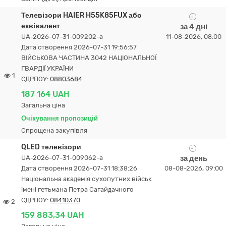
Телевізори HAIER H55K85FUX або
еквівалент
за 4 дні
UA-2026-07-31-009202-a
11-08-2026, 08:00
Дата створення 2026-07-31 19:56:57
ВІЙСЬКОВА ЧАСТИНА 3042 НАЦІОНАЛЬНОЇ
ГВАРДІЇ УКРАЇНИ
1
ЄДРПОУ:
08803684
187 164 UAH
Загальна ціна
Очікування пропозицій
Спрощена закупівля
QLED телевізори
UA-2026-07-31-009062-a
за день
Дата створення 2026-07-31 18:38:26
08-08-2026, 09:00
Національна академія сухопутних військ
імені гетьмана Петра Сагайдачного
ЄДРПОУ:
08410370
2
159 883,34 UAH