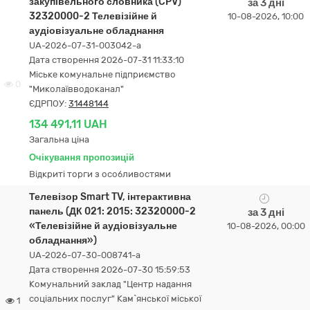
закупівельного словника (CPV)
за 3 дні
32320000-2 Телевізійне й
10-08-2026, 10:00
аудіовізуальне обладнання
UA-2026-07-31-003042-a
Дата створення 2026-07-31 11:33:10
Міське комунальне підприємство
0
"Миколаївводоканал"
ЄДРПОУ:
31448144
134 491,11 UAH
Загальна ціна
Очікування пропозицій
Відкриті торги з особливостями
Телевізор Smart TV, інтерактивна
панель (ДК 021: 2015: 32320000-2
за 3 дні
«Телевізійне й аудіовізуальне
10-08-2026, 00:00
обладнання»)
UA-2026-07-30-008741-a
Дата створення 2026-07-30 15:59:53
Комунальний заклад "Центр надання
соціальних послуг" Кам`янської міської
1