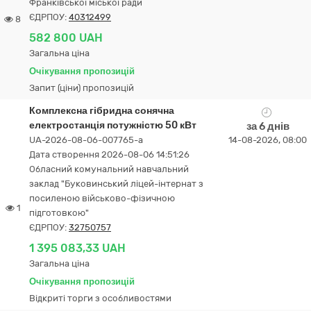
Франківської міської ради
ЄДРПОУ:
40312499
8
582 800 UAH
Загальна ціна
Очікування пропозицій
Запит (ціни) пропозицій
Комплексна гібридна сонячна
електростанція потужністю 50 кВт
за 6 днів
UA-2026-08-06-007765-a
14-08-2026, 08:00
Дата створення 2026-08-06 14:51:26
Обласний комунальний навчальний
заклад "Буковинський ліцей-інтернат з
посиленою військово-фізичною
1
підготовкою"
ЄДРПОУ:
32750757
1 395 083,33 UAH
Загальна ціна
Очікування пропозицій
Відкриті торги з особливостями