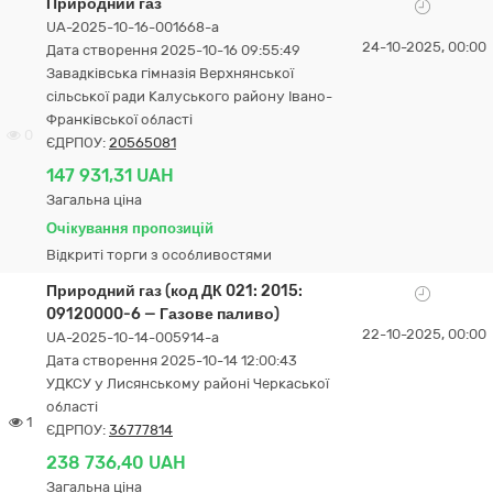
Природний газ
UA-2025-10-16-001668-a
24-10-2025, 00:00
Дата створення 2025-10-16 09:55:49
Завадківська гімназія Верхнянської
сільської ради Калуського району Івано-
Франківської області
0
ЄДРПОУ:
20565081
147 931,31 UAH
Загальна ціна
Очікування пропозицій
Відкриті торги з особливостями
Природний газ (код ДК 021: 2015:
09120000-6 — Газове паливо)
22-10-2025, 00:00
UA-2025-10-14-005914-a
Дата створення 2025-10-14 12:00:43
УДКСУ у Лисянському районі Черкаської
області
1
ЄДРПОУ:
36777814
238 736,40 UAH
Загальна ціна