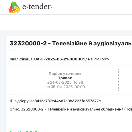
32320000-2 - Телевізійне й аудіовізуал
Кваліфікація:
UA-F-2025-03-21-000001
/
на ProZorro
Період уточнень
Триває
з 21-03-2025, 16:38
по 05-04-2025, 00:00
ID відбору:
ec8412e787e446d7a0b6223fd357677c
Опис:
32320000-2 - Телевізійне й аудіовізуальне обладнання (Нов