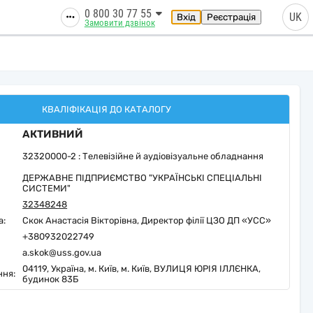
0 800 30 77 55
UK
Вхід
Реєстрація
Замовити дзвінок
КВАЛІФІКАЦІЯ ДО КАТАЛОГУ
АКТИВНИЙ
32320000-2 : Телевізійне й аудіовізуальне обладнання
ДЕРЖАВНЕ ПІДПРИЄМСТВО "УКРАЇНСЬКІ СПЕЦІАЛЬНІ
СИСТЕМИ"
32348248
а:
Скок Анастасія Вікторівна, Директор філії ЦЗО ДП «УСС»
+380932022749
a.skok@uss.gov.ua
04119,
Україна,
м. Київ,
м. Київ,
ВУЛИЦЯ ЮРІЯ ІЛЛЄНКА,
ння:
будинок 83Б