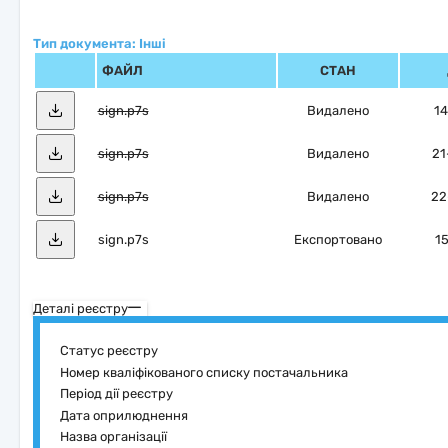
Тип документа: Інші
ФАЙЛ
СТАН
sign.p7s
Видалено
14
sign.p7s
Видалено
21
sign.p7s
Видалено
22
sign.p7s
Експортовано
15
Деталі реєстру
Статус реєстру
Номер кваліфікованого списку постачальника
Період дії реєстру
Дата оприлюднення
Назва організації