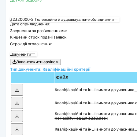
ДЕТАЛІ ВІДБОРУ
32320000-2 Телевізійне й аудіовізуальне обладнання
Дата оприлюднення:
Звернення за роз’ясненнями:
Кінцевий строк подачі заявок:
Строк дії оголошення:
Документи
Завантажити архівом
Тип документа: Кваліфікаційні критерії
ФАЙЛ
Кваліфікаційні та інші вимоги до учасника_
Кваліфікаційні та інші вимоги до учасника.
Кваліфікаційні та інші вимоги до учасника в
ne Facility код ДК 3232.docx
Кваліфікаційні та інші вимоги до учасник