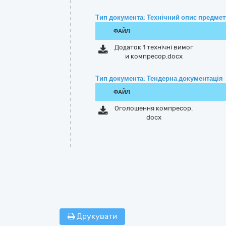
Тип документа: Технічний опис предмету
ФАЙЛ
Додаток 1 технічні вимог
и компресор.docx
Тип документа: Тендерна документація
ФАЙЛ
Оголошення компресор.
docx
Друкувати