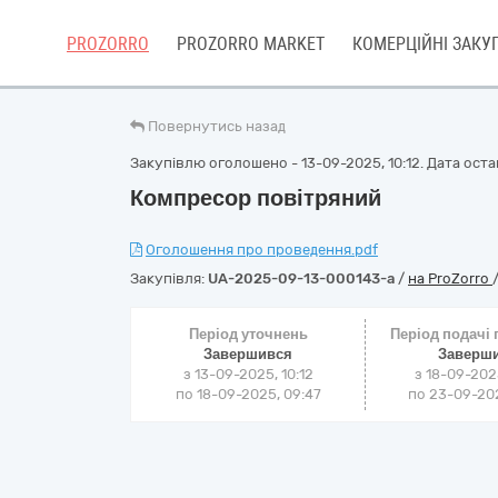
PROZORRO
PROZORRO MARKET
КОМЕРЦІЙНІ ЗАКУП
Повернутись назад
Закупівлю оголошено - 13-09-2025, 10:12. Дата остан
Компресор повітряний
Оголошення про проведення.pdf
Закупівля:
UA-2025-09-13-000143-a
/
на ProZorro
Період уточнень
Період подачі
Завершився
Заверш
з 13-09-2025, 10:12
з 18-09-202
по 18-09-2025, 09:47
по 23-09-202