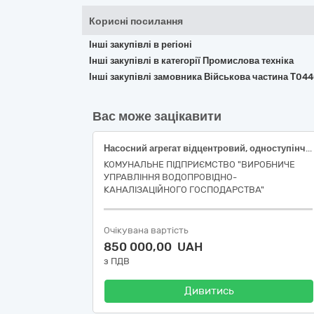
Корисні посилання
Інші закупівлі в регіоні
Інші закупівлі в категорії Промислова техніка
Інші закупівлі замовника Військова частина Т04
Вас може зацікавити
Насосний агрегат відцентровий, одноступінчастий, погружний вертикальний, каналізаційний з двигуном 30 кВт, в комплекті з шафою управління
КОМУНАЛЬНЕ ПІДПРИЄМСТВО "ВИРОБНИЧЕ
УПРАВЛІННЯ ВОДОПРОВІДНО-
КАНАЛІЗАЦІЙНОГО ГОСПОДАРСТВА"
Очікувана вартість
850 000,00 UAH
з ПДВ
Дивитись