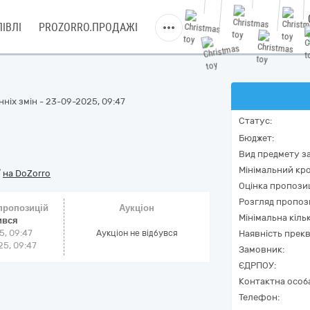
ІВЛІ
PROZORRO.ПРОДАЖІ
ніх змін - 23-09-2025, 09:47
Статус:
Бюджет:
Вид предмету за
Мінімальний кро
/
на DoZorro
Оцінка пропозиц
Розгляд пропоз
 пропозицій
Аукціон
Мінімальна кіль
ився
5, 09:47
Аукціон не відбувся
Наявність прекв
5, 09:47
Замовник:
ЄДРПОУ:
Контактна особ
Телефон: