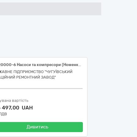
42120000-6 Насоси та компресори (Номенклатура 42123400-1 Повітряні компресори (Компресор гвинтовий))
ЖАВНЕ ПІДПРИЄМСТВО "ЧУГУЇВСЬКИЙ
АЦІЙНИЙ РЕМОНТНИЙ ЗАВОД"
увана вартість
6 497,00 UAH
 ПДВ
Дивитись