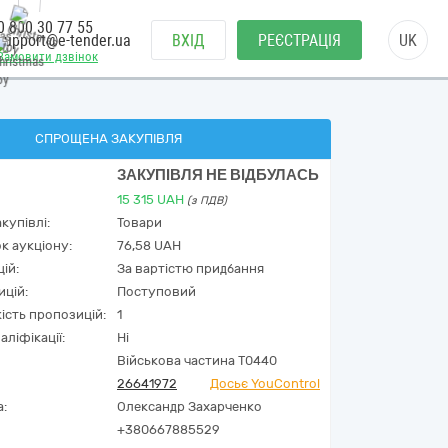
0 800 30 77 55
support@e-tender.ua
ВХІД
РЕЄСТРАЦІЯ
UK
Замовити дзвінок
СПРОЩЕНА ЗАКУПІВЛЯ
ЗАКУПІВЛЯ НЕ ВІДБУЛАСЬ
15 315
UAH
(з ПДВ)
купівлі:
Товари
к аукціону:
76,58 UAH
ій:
За вартістю придбання
ицій:
Поступовий
кість пропозицій:
1
аліфікації:
Ні
Військова частина Т0440
26641972
Досьє YouControl
а:
Олександр Захарченко
+380667885529