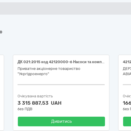
40
ДК 021:2015 код 42120000-6 Насоси та компресори (Компресор повітряний високого тиску для філії "Кременчуцька ГЕС" ПрАТ "Укргідроенерго")
Приватне акціонерне товариство
ДЕР
"Укргідроенерго"
АВІ
Очікувана вартість
Очік
3 315 887,53 UAH
16
без ПДВ
без
Дивитись