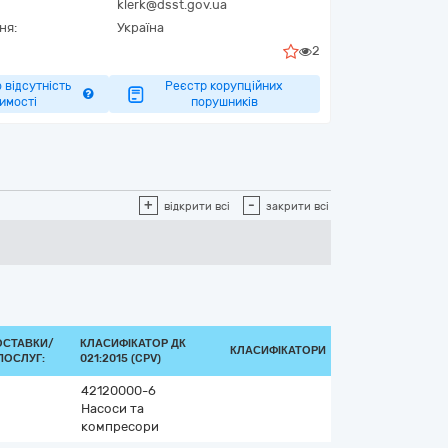
klerk@dsst.gov.ua
ня:
Україна
2
 відсутність
Реєстр корупційних
имості
порушників
+
-
відкрити всі
закрити всі
ОСТАВКИ/
КЛАСИФІКАТОР ДК
КЛАСИФІКАТОРИ
ПОСЛУГ:
021:2015 (CPV)
42120000-6
Насоси та
компресори