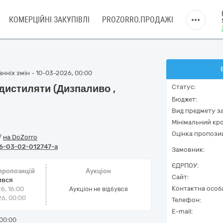
КОМЕРЦІЙНІ ЗАКУПІВЛІ
PROZORRO.ПРОДАЖІ
нніх змін - 10-03-2026, 00:00
дистиляти (Дизпаливо ,
Статус:
Бюджет:
Вид предмету за
Мінімальний кро
Оцінка пропозиц
/
на DoZorro
6-03-02-012747-a
Замовник:
ЄДРПОУ:
 пропозицій
Аукціон
Сайт:
ився
Контактна особ
6, 16:00
Аукціон не відбувся
6, 00:00
Телефон:
E-mail:
00:00