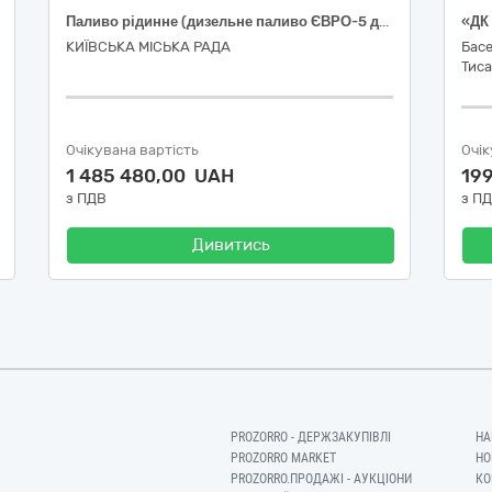
Паливо рідинне (дизельне паливо ЄВРО-5 для генераторів наливом з доставкою)
КИЇВСЬКА МІСЬКА РАДА
Басе
Тиса
Очікувана вартість
Очік
1 485 480,00 UAH
19
з ПДВ
з П
Дивитись
PROZORRO - ДЕРЖЗАКУПІВЛІ
НА
PROZORRO MARKET
НО
PROZORRO.ПРОДАЖІ - АУКЦІОНИ
КО