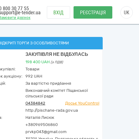
0 800 30 77 55
support@e-tender.ua
ВХІД
РЕЄСТРАЦІЯ
UK
Замовити дзвінок
ВІДКРИТІ ТОРГИ З ОСОБЛИВОСТЯМИ
ЗАКУПІВЛЯ НЕ ВІДБУЛАСЬ
198 400
UAH
(з ПДВ)
купівлі:
Товари
к аукціону:
992 UAH
ій:
За вартістю придбання
Виконавчий комітет Піщанської
сільської ради
04384842
Досьє YouControl
http://pischane-rada.gov.ua
а:
Наталія Лисюк
+380969506860
prvkp043@gmail.com
39701,
Україна
,
Полтавська область,
с.