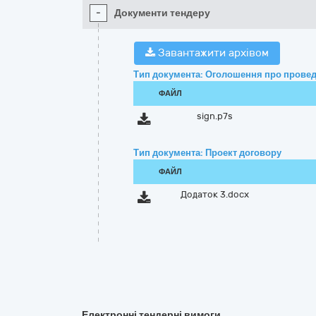
-
Документи тендеру
Завантажити архівом
Тип документа: Оголошення про провед
ФАЙЛ
sign.p7s
Тип документа: Проект договору
ФАЙЛ
Додаток 3.docx
Електронні тендерні вимоги