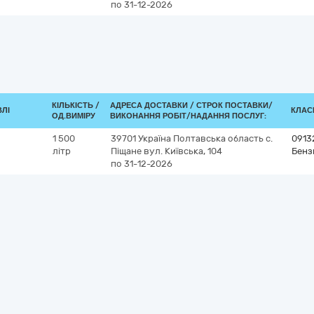
по 31-12-2026
КІЛЬКІСТЬ /
АДРЕСА ДОСТАВКИ /
СТРОК ПОСТАВКИ/
ВЛІ
КЛАСИ
ОД.ВИМІРУ
ВИКОНАННЯ РОБІТ/НАДАННЯ ПОСЛУГ:
1 500
39701
Україна
Полтавська область
c.
0913
літр
Піщане
вул. Київська, 104
Бенз
по 31-12-2026