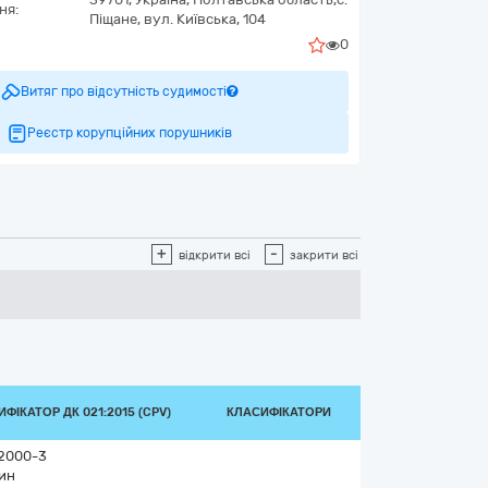
ня:
Піщане,
вул. Київська, 104
0
Витяг про відсутність судимості
Реєстр корупційних порушників
+
-
відкрити всі
закрити всі
ФІКАТОР ДК 021:2015 (CPV)
КЛАСИФІКАТОРИ
2000-3
ин