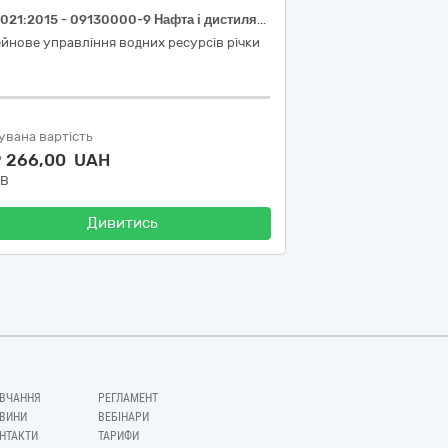
«ДК 021:2015 - 09130000-9 Нафта і дистиляти». (Бензин А-95 – 300л., Дизельне паливо - 2000л. за довірчими документами).
йнове управління водних ресурсів річки
увана вартість
9 266,00 UAH
ДВ
Дивитись
ВЧАННЯ
РЕГЛАМЕНТ
ВИНИ
ВЕБІНАРИ
НТАКТИ
ТАРИФИ