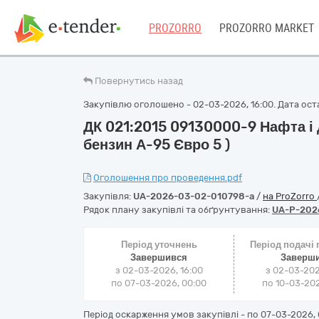
PROZORRO
PROZORRO MARKET
Повернутись назад
Закупівлю оголошено - 02-03-2026, 16:00. Дата оста
ДК 021:2015 09130000-9 Нафта і 
бензин А-95 Євро 5 )
Оголошення про проведення.pdf
Закупівля:
UA-2026-03-02-010798-a
/
на ProZorro
Рядок плану закупівлі та обґрунтування:
UA-P-202
Період уточнень
Період подачі
Завершився
Заверш
з 02-03-2026, 16:00
з 02-03-202
по 07-03-2026, 00:00
по 10-03-202
Період оскарження умов закупівлі - по
07-03-2026, 