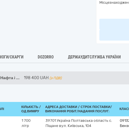
Місцезнаходжен
МОГИ/СКАРГИ
DOZORRO
ДЕРЖАУДИТСЛУЖБА УКРАЇНИ
Нафта і
...
198 400
UAH
(з ПДВ)
КІЛЬКІСТЬ /
АДРЕСА ДОСТАВКИ /
СТРОК ПОСТАВКИ/
ВЛІ
КЛАСИ
ОД.ВИМІРУ
ВИКОНАННЯ РОБІТ/НАДАННЯ ПОСЛУГ:
1 700
39701
Україна
Полтавська область
c.
0913
літр
Піщане
вул. Київська, 104
Бенз