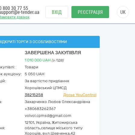
0 800 30 77 55
support@e-tender.ua
ВХІД
РЕЄСТРАЦІЯ
UK
Замовити дзвінок
ВІДКРИТІ ТОРГИ З ОСОБЛИВОСТЯМИ
ЗАВЕРШЕНА ЗАКУПІВЛЯ
1 010 000
UAH
(з ПДВ)
купівлі:
Товари
к аукціону:
5 050 UAH
ій:
За вартістю придбання
Хорошівський ЦПМСД
38215258
Досьє YouControl
а:
Захарченко Любов Олександрівна
+380683262367
volvol.cpmsd@gmail.com
12101,
Україна
,
Житомирська
ня:
область,
селище міського типу
Хорошів,
вул.Шевченка,42