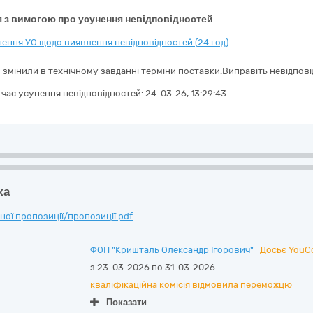
 з вимогою про усунення невідповідностей
ення УО щодо виявлення невідповідностей (24 год)
 змінили в технічному завданні терміни поставки.Виправіть невідпові
а час усунення невідповідностей:
24-03-26, 13:29:43
ка
ої пропозиції/пропозиції.pdf
ФОП "Кришталь Олександр Ігорович"
Досьє YouCo
з 23-03-2026 по 31-03-2026
кваліфікаційна комісія відмовила переможцю
Показати