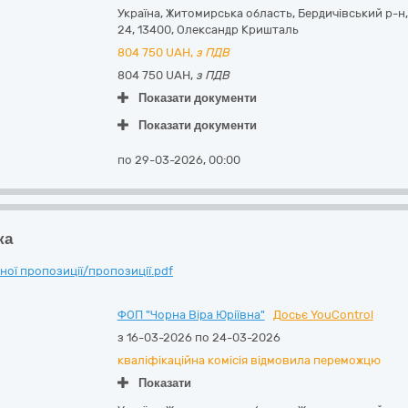
Україна
,
Житомирська область
,
Бердичівський р-н,
24
,
13400
,
Олександр Кришталь
804 750
UAH,
з ПДВ
804 750 UAH,
з ПДВ
Показати документи
Показати документи
по 29-03-2026, 00:00
ка
ої пропозиції/пропозиції.pdf
ФОП "Чорна Віра Юріївна"
Досьє YouControl
з 16-03-2026 по 24-03-2026
кваліфікаційна комісія відмовила переможцю
Показати