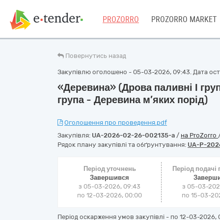
PROZORRO
PROZORRO MARKET
Повернутись назад
Закупівлю оголошено - 05-03-2026, 09:43. Дата оста
«Деревина» (Дрова паливні І груп
група - Деревина м’яких порід)
Оголошення про проведення.pdf
Закупівля:
UA-2026-02-26-002135-a
/
на ProZorro
Рядок плану закупівлі та обґрунтування:
UA-P-202
Період уточнень
Період подачі
Завершився
Заверш
з 05-03-2026, 09:43
з 05-03-202
по 12-03-2026, 00:00
по 15-03-202
Період оскарження умов закупівлі - по
12-03-2026, 