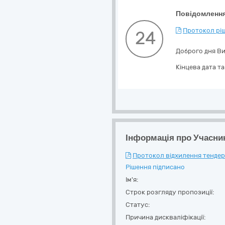
Повідомлення
Протокол ріш
24
Доброго дня Ви
Кінцева дата т
Інформація про Учасни
Протокол відхилення тендерн
Рішення підписано
Ім'я:
Строк розгляду пропозиції:
Статус:
Причина дискваліфікації: