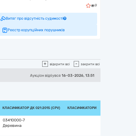
9
Витяг про відсутність судимості
Реєстр корупційних порушників
+
-
відкрити всі
закрити всі
Аукціон відбувся
16-03-2026, 13:51
КЛАСИФІКАТОР ДК 021:2015 (CPV)
КЛАСИФІКАТОРИ
03410000-7
Деревина