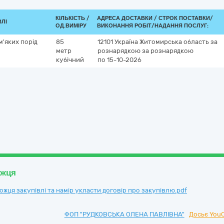
КІЛЬКІСТЬ /
АДРЕСА ДОСТАВКИ /
СТРОК ПОСТАВКИ/
ВЛІ
ОД.ВИМІРУ
ВИКОНАННЯ РОБІТ/НАДАННЯ ПОСЛУГ:
м'яких порід
85
12101
Україна
Житомирська область
за
метр
рознарядкою
за рознарядкою
кубічний
по 15-10-2026
ожця
ця закупівлі та намір укласти договір про закупівлю.pdf
ФОП "РУДКОВСЬКА ОЛЕНА ПАВЛІВНА"
Досьє YouC