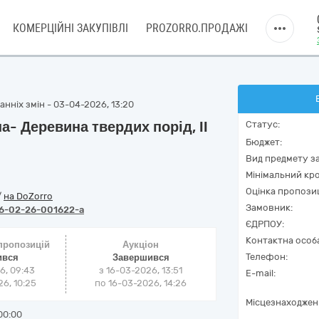
КОМЕРЦІЙНІ ЗАКУПІВЛІ
PROZORRO.ПРОДАЖІ
нніх змін - 03-04-2026, 13:20
а- Деревина твердих порід, ІІ
Статус:
Бюджет:
Вид предмету за
Мінімальний кро
Оцінка пропозиц
/
на DoZorro
Замовник:
6-02-26-001622-a
ЄДРПОУ:
Контактна особ
 пропозицій
Аукціон
Телефон:
ився
Завершився
6, 09:43
з
16-03-2026, 13:51
E-mail:
6, 10:25
по
16-03-2026, 14:26
Місцезнаходжен
00:00