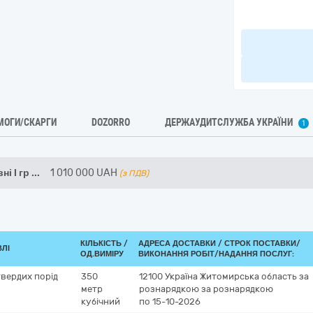
МОГИ/СКАРГИ
DOZORRO
ДЕРЖАУДИТСЛУЖБА УКРАЇНИ
1
і І гр
...
1 010 000
UAH
(з ПДВ)
КІЛЬКІСТЬ /
АДРЕСА ДОСТАВКИ /
СТРОК ПОСТАВКИ/
ВЛІ
ОД.ВИМІРУ
ВИКОНАННЯ РОБІТ/НАДАННЯ ПОСЛУГ:
твердих порід
350
12100
Україна
Житомирська область
за
метр
рознарядкою
за рознарядкою
кубічний
по 15-10-2026