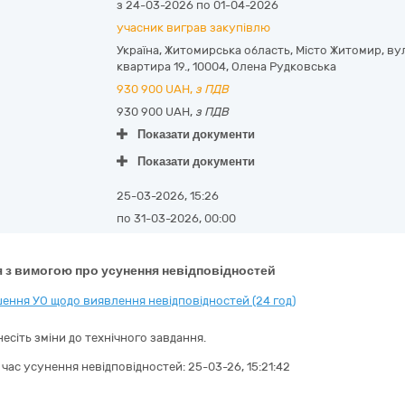
з 24-03-2026 по 01-04-2026
учасник виграв закупівлю
Україна
,
Житомирська область
,
Місто Житомир,
ву
квартира 19.
,
10004
,
Олена Рудковська
930 900
UAH,
з ПДВ
930 900 UAH,
з ПДВ
Показати документи
Показати документи
25-03-2026, 15:26
по 31-03-2026, 00:00
 з вимогою про усунення невідповідностей
ення УО щодо виявлення невідповідностей (24 год)
есіть зміни до технічного завдання.
а час усунення невідповідностей:
25-03-26, 15:21:42