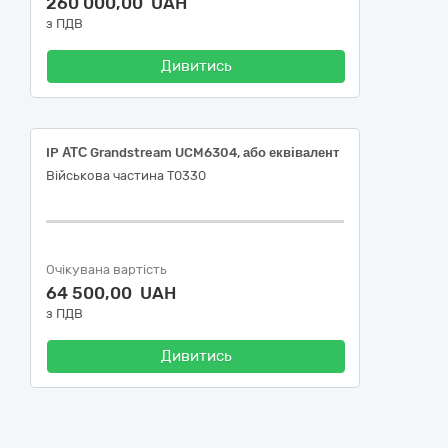
260 000,00 UAH
з ПДВ
Дивитись
IP АТС Grandstream UCM6304, або еквівалент
Військова частина Т0330
Очікувана вартість
64 500,00 UAH
з ПДВ
Дивитись