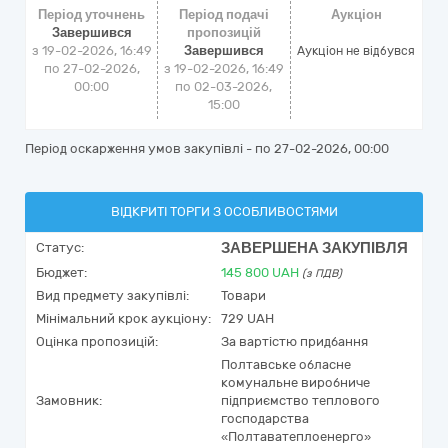
Період уточнень
Період подачі
Аукціон
Завершився
пропозицій
з 19-02-2026, 16:49
Завершився
Аукціон не відбувся
по 27-02-2026,
з 19-02-2026, 16:49
00:00
по 02-03-2026,
15:00
Період оскарження умов закупівлі - по
27-02-2026, 00:00
ВІДКРИТІ ТОРГИ З ОСОБЛИВОСТЯМИ
ЗАВЕРШЕНА ЗАКУПІВЛЯ
Статус:
Бюджет:
145 800
UAH
(з ПДВ)
Вид предмету закупівлі:
Товари
Мінімальний крок аукціону:
729 UAH
Оцінка пропозицій:
За вартістю придбання
Полтавське обласне
комунальне виробниче
Замовник:
підприємство теплового
господарства
«Полтаватеплоенерго»