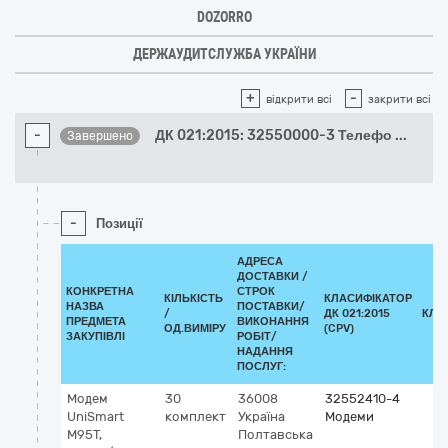
DOZORRO
ДЕРЖАУДИТСЛУЖБА УКРАЇНИ
+
-
відкрити всі
закрити всі
-
ДК 021:2015: 32550000-3 Телефо
...
Завершено
-
Позиції
АДРЕСА
ДОСТАВКИ /
КОНКРЕТНА
СТРОК
КІЛЬКІСТЬ
КЛАСИФІКАТОР
НАЗВА
ПОСТАВКИ/
/
ДК 021:2015
КЛА
ПРЕДМЕТА
ВИКОНАННЯ
ОД.ВИМІРУ
(CPV)
ЗАКУПІВЛІ
РОБІТ/
НАДАННЯ
ПОСЛУГ:
Модем
30
36008
32552410-4
UniSmart
комплект
Україна
Модеми
M95T,
Полтавська