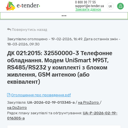
0 800 30 77 55
support@e-tender.ua
UK
Замовити дзвінок
Повернутись назад
Закупівлю оголошено - 19-02-2026, 16:49. Дата останніх змін -
18-03-2026, 09:30
ДК 021:2015: 32550000-3 Телефонне
обладнання. Модем UniSmart M95T,
RS485/RS232 у комплекті з блоком
живлення, GSM антеною (або
еквівалент)
Оголошення про проведення.pdf
Закупівля:
UA-2026-02-19-013345-a
/
на ProZorro
/
на DoZorro
Рядок плану закупівлі та обґрунтування:
UA-P-2026-02-19-
016305-a