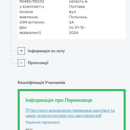
RS485/RS232
область
м.
у комплекті з
Полтава
блоком
вул.
живлення,
Польська,
GSM антеною
2А
(або
по 31-12-
еквівалент)
2026
+
Інформація по лоту
-
Пропозиції
Кваліфікація Учасників
Інформація про Переможця
Протокол визначення переможця закупівлі та
намір укласти договір про закупівлю.pdf
Рішення підписано
Ім'я: