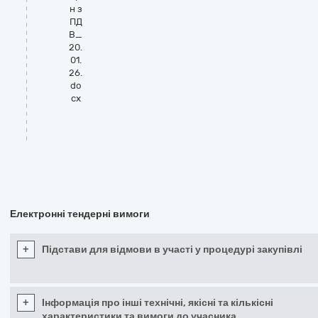
н з
ПД
В_
20.
01.
26.
do
cx
Електронні тендерні вимоги
+
Підстави для відмови в участі у процедурі закупівлі
+
Інформація про інші технічні, якісні та кількісні
характеристики та вимоги до учасника