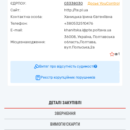
ЄДРПОУ:
03338030
Досьє YouControl
Сайт:
http://te.pl.ua
Контактна особа:
Ханицька Ірина Євгеніївна
Телефон:
+380532510476
E-mail:
khanitska.i@pte.poltava.ua
36008,
Україна
,
Полтавська
Місцезнаходження:
область,
Полтава,
вул.Польська,2а
1
Витяг про відсутність судимості
Реєстр корупційних порушників
ДЕТАЛІ ЗАКУПІВЛІ
ЗВЕРНЕННЯ
ВИМОГИ/СКАРГИ