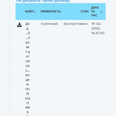
Тип документа: Проект договору
ДАТА
ФАЙЛ
ПРИВАТНІСТЬ
СТАН
ТА
ЧАС
До
публічний
Експортовано:
19-02-
д.
2026,
_5
16:47:50
_п
ро
ек
т д
ог
ов
ор
у_
мо
де
м
Un
iS
ma
rt
M9
5