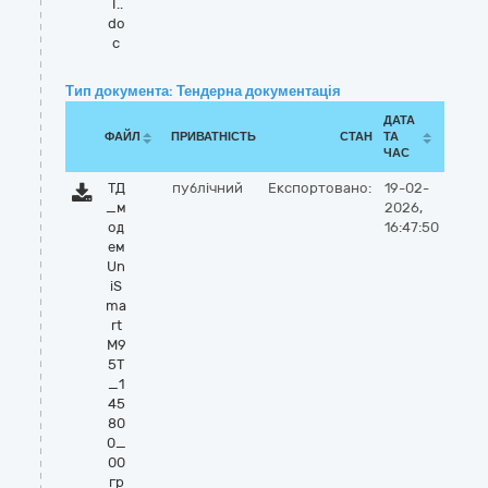
T..
do
c
Тип документа: Тендерна документація
ДАТА
ФАЙЛ
ПРИВАТНІСТЬ
СТАН
ТА
ЧАС
ТД
публічний
Експортовано:
19-02-
_м
2026,
од
16:47:50
ем
Un
iS
ma
rt
M9
5T
_1
45
80
0_
00
гр