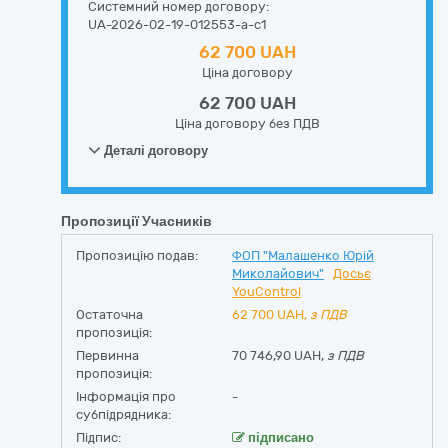
Системний номер договору:
UA-2026-02-19-012553-a-c1
62 700 UAH
Ціна договору
62 700 UAH
Ціна договору без ПДВ
Деталі договору
Пропозиції Учасників
Пропозицію подав:
ФОП "Малашенко Юрій
Миколайович"
Досьє
YouControl
Остаточна
62 700
UAH,
з ПДВ
пропозиція:
Первинна
70 746,90 UAH,
з ПДВ
пропозиція:
Інформація про
-
субпідрядника:
Підпис:
підписано