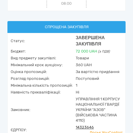
08:00
СПРОЩЕНА ЗАКУПІВЛЯ
ЗАВЕРШЕНА
Статус:
ЗАКУПІВЛЯ
Бюджет:
72 000
UAH
(з ПДВ)
Вид предмету закупівлі:
Товари
Мінімальний крок аукціону:
360 UAH
Оцінка пропозицій:
За вартістю придбання
Розгляд пропозицій:
Поступовий
Мінімальна кількість пропозицій:
1
Наявність прекваліфікації:
Ні
УПРАВЛІННЯ 1 КОРПУСУ
НАЦІОНАЛЬНОЇ ГВАРДІЇ
Замовник:
УКРАЇНИ "АЗОВ"
(ВІЙСЬКОВА ЧАСТИНА
4110)
14323646
ЄДРПОУ:
Досьє YouControl