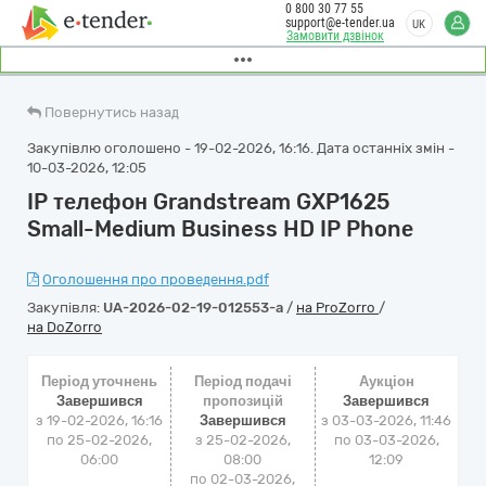
0 800 30 77 55
support@e-tender.ua
UK
Замовити дзвінок
Повернутись назад
Закупівлю оголошено - 19-02-2026, 16:16. Дата останніх змін -
10-03-2026, 12:05
IP телефон Grandstream GXP1625
Small-Medium Business HD IP Phonе
Оголошення про проведення.pdf
Закупівля:
UA-2026-02-19-012553-a
/
на ProZorro
/
на DoZorro
Період уточнень
Період подачі
Аукціон
Завершився
пропозицій
Завершився
з 19-02-2026, 16:16
Завершився
з
03-03-2026, 11:46
по 25-02-2026,
з 25-02-2026,
по
03-03-2026,
06:00
08:00
12:09
по 02-03-2026,