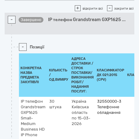
+
-
відкрити всі
закрити всі
-
IP телефон Grandstream GXP1625
...
Завершено
-
Позиції
АДРЕСА
ДОСТАВКИ /
КОНКРЕТНА
СТРОК
КІЛЬКІСТЬ
КЛАСИФІКАТОР
НАЗВА
ПОСТАВКИ/
/
ДК 021:2015
КЛАСИ
ПРЕДМЕТА
ВИКОНАННЯ
ОД.ВИМІРУ
(CPV)
ЗАКУПІВЛІ
РОБІТ/
НАДАННЯ
ПОСЛУГ:
IP телефон
30
Україна
32550000-3
Grandstream
штука
Київська
Телефонне
GXP1625
область
обладнання
Small-
по 15-03-
Medium
2026
Business HD
IP Phonе