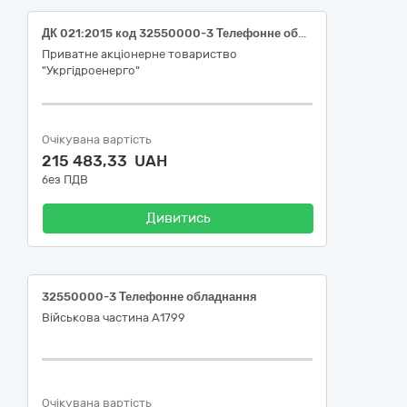
ДК 021:2015 код 32550000-3 Телефонне обладнання (Плата системна до вологозахищеного телефону для філії «Дніпровська ГЕС» ПрАТ «Укргідроенерго»)
Приватне акціонерне товариство
"Укргідроенерго"
Очікувана вартість
215 483,33 UAH
без ПДВ
Дивитись
32550000-3 Телефонне обладнання
Військова частина А1799
Очікувана вартість