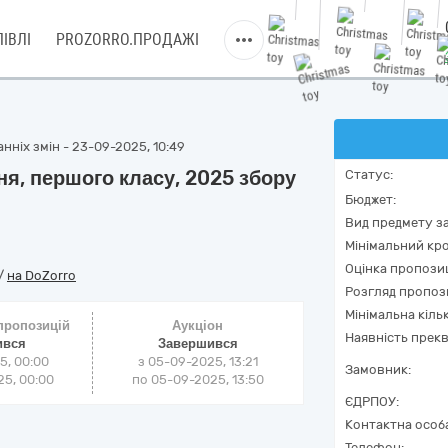
ІВЛІ
PROZORRO.ПРОДАЖІ
нніх змін - 23-09-2025, 10:49
ня, першого класу, 2025 збору
Статус:
Бюджет:
Вид предмету за
Мінімальний кро
Оцінка пропозиц
/
на DoZorro
Розгляд пропоз
Мінімальна кіль
 пропозицій
Аукціон
Наявність прекв
ився
Завершився
5, 00:00
з
05-09-2025, 13:21
Замовник:
5, 00:00
по
05-09-2025, 13:50
ЄДРПОУ:
Контактна особ
Телефон: