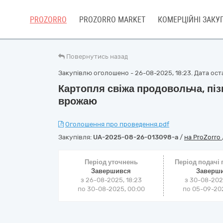
PROZORRO
PROZORRO MARKET
КОМЕРЦІЙНІ ЗАКУП
Повернутись назад
Закупівлю оголошено - 26-08-2025, 18:23. Дата оста
Картопля свіжа продовольча, піз
врожаю
Оголошення про проведення.pdf
Закупівля:
UA-2025-08-26-013098-a
/
на ProZorro
Період уточнень
Період подачі
Завершився
Заверш
з 26-08-2025, 18:23
з 30-08-202
по 30-08-2025, 00:00
по 05-09-202