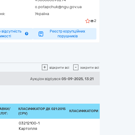
o.potapchuk@ngu.gov.ua
ня:
Україна
2
 відсутність
Реєстр корупційних
имості
порушників
+
-
відкрити всі
закрити всі
Аукціон відбувся
05-09-2025, 13:21
АВКИ/
КЛАСИФІКАТОР ДК 021:2015
КЛАСИФІКАТОРИ
ЛУГ:
(CPV)
03212100-1
Картопля