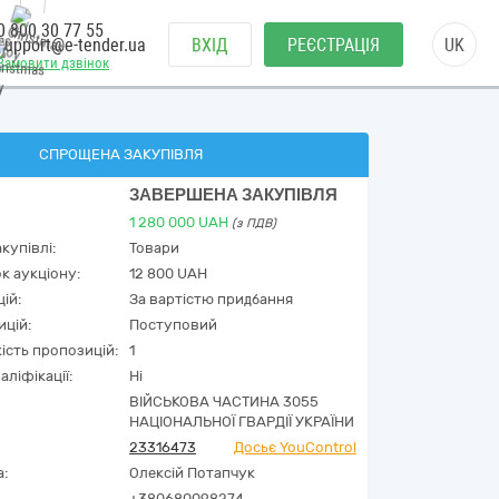
0 800 30 77 55
support@e-tender.ua
ВХІД
РЕЄСТРАЦІЯ
UK
Замовити дзвінок
СПРОЩЕНА ЗАКУПІВЛЯ
ЗАВЕРШЕНА ЗАКУПІВЛЯ
1 280 000
UAH
(з ПДВ)
купівлі:
Товари
к аукціону:
12 800 UAH
ій:
За вартістю придбання
ицій:
Поступовий
кість пропозицій:
1
аліфікації:
Ні
ВІЙСЬКОВА ЧАСТИНА 3055
НАЦІОНАЛЬНОЇ ГВАРДІЇ УКРАЇНИ
23316473
Досьє YouControl
а:
Олексій Потапчук
+380680098274