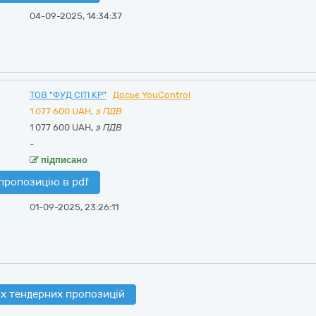
04-09-2025, 14:34:37
ТОВ "ФУД СІТІ КР"
Досьє YouControl
1 077 600
UAH,
з ПДВ
1 077 600 UAH,
з ПДВ
-
підписано
пропозицію в pdf
01-09-2025, 23:26:11
х тендерних пропозицій