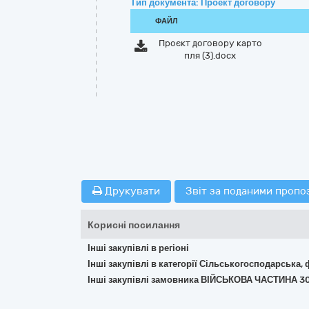
Тип документа: Проект договору
ФАЙЛ
Проєкт договору карто
пля (3).docx
Друкувати
Звіт за поданими пропо
Корисні посилання
Інші закупівлі в регіоні
Інші закупівлі в категорії Сільськогосподарська,
Інші закупівлі замовника ВІЙСЬКОВА ЧАСТИНА 3