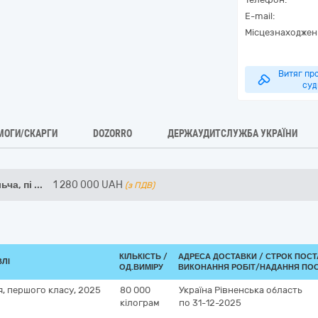
E-mail:
Місцезнаходжен
Витяг про
суд
МОГИ/СКАРГИ
DOZORRO
ДЕРЖАУДИТСЛУЖБА УКРАЇНИ
ьча, пі
...
1 280 000
UAH
(з ПДВ)
КІЛЬКІСТЬ /
АДРЕСА ДОСТАВКИ /
СТРОК ПОСТ
ВЛІ
ОД.ВИМІРУ
ВИКОНАННЯ РОБІТ/НАДАННЯ ПОС
я, першого класу, 2025
80 000
Україна
Рівненська область
кілограм
по 31-12-2025