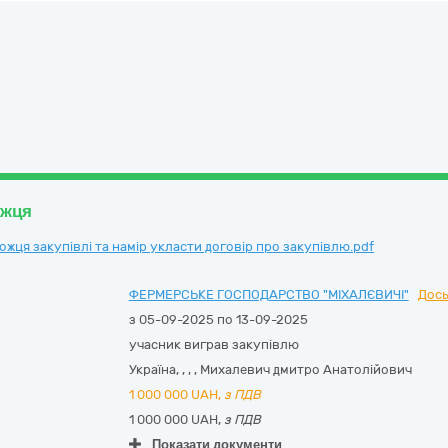
ожця
ця закупівлі та намір укласти договір про закупівлю.pdf
ФЕРМЕРСЬКЕ ГОСПОДАРСТВО "МІХАЛЄВИЧІ"
Дось
з 05-09-2025 по 13-09-2025
учасник виграв закупівлю
Україна
,
,
,
,
Михалевич дмитро Анатолійович
1 000 000
UAH,
з ПДВ
1 000 000 UAH,
з ПДВ
Показати документи