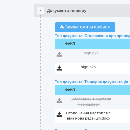
-
Документи тендеру
Завантажити архівом
Тип документа: Оголошення про провед
ФАЙЛ
sign.p7s
sign.p7s
Тип документа: Тендерна документація
ФАЙЛ
Оголошення Картопл
я свіжа.docx
Оголошення Картопля с
віжа нова редакція.docx