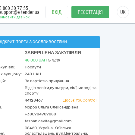
0 800 30 77 55
support@e-tender.ua
ВХІД
РЕЄСТРАЦІЯ
UK
Замовити дзвінок
ВІДКРИТІ ТОРГИ З ОСОБЛИВОСТЯМИ
ЗАВЕРШЕНА ЗАКУПІВЛЯ
48 000
UAH
(з ПДВ)
купівлі:
Послуги
к аукціону:
240 UAH
ій:
За вартістю придбання
Відділ освіти,культури, сімї, молоді та
спорту
44128467
Досьє YouControl
а:
Мороз Ольга Олександрівна
+380984989888
tashan.osvita@gmail.com
08460,
Україна
,
Київська
ня:
область,
Ташань,
вул.Центральна,