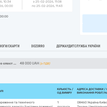
6, 10:34
з
25-02-2026, 11:08
6, 00:00
по
25-02-2026, 11:43
00:00
МОГИ/СКАРГИ
DOZORRO
ДЕРЖАУДИТСЛУЖБА УКРАЇНИ
о спост
...
48 000
UAH
(з ПДВ)
КІЛЬКІСТЬ /
АДРЕСА ДОСТАВКИ /
ВЛІ
ОД.ВИМІРУ
ВИКОНАННЯ РОБІТ/Н
реження та технічного
1
08460
Україна
Київ
ежного захисту (системи пожежної
послуга
Тащань
Центральна