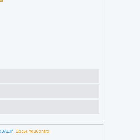
ВАЦІЇ"
Досьє YouControl