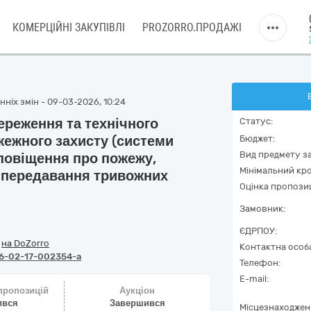
КОМЕРЦІЙНІ ЗАКУПІВЛІ
PROZORRO.ПРОДАЖІ
ніх змін - 09-03-2026, 10:24
ереження та технічного
Статус:
ежного захисту (системи
Бюджет:
Вид предмету за
оповіщення про пожежу,
Мінімальний кро
 передавання тривожних
Оцінка пропозиц
Замовник:
ЄДРПОУ:
/
на DoZorro
Контактна особ
6-02-17-002354-a
Телефон:
E-mail:
 пропозицій
Аукціон
ився
Завершився
Місцезнаходжен