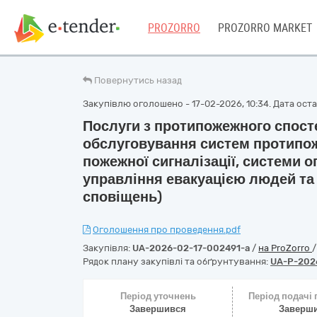
PROZORRO
PROZORRO MARKET
Повернутись назад
Закупівлю оголошено - 17-02-2026, 10:34. Дата остан
Послуги з протипожежного спост
обслуговування систем протипож
пожежної сигналізації, системи 
управління евакуацією людей та
сповіщень)
Оголошення про проведення.pdf
Закупівля:
UA-2026-02-17-002491-a
/
на ProZorro
Рядок плану закупівлі та обґрунтування:
UA-P-202
Період уточнень
Період подачі
Завершився
Заверш