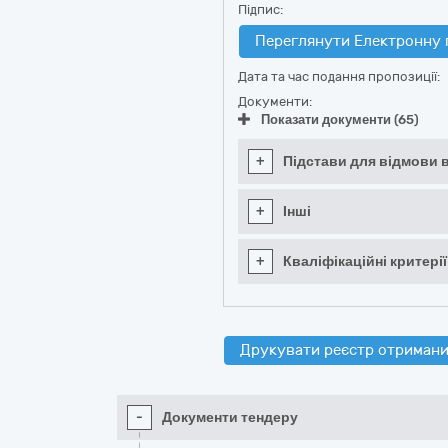
Підпис:
Переглянути Електронну 
Дата та час подання пропозиції:
Документи:
Показати документи (65)
+
Підстави для відмови в
+
Інші
+
Кваліфікаційні критерії
Друкувати реєстр отримани
-
Документи тендеру