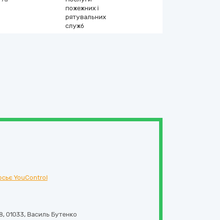
пожежних і
рятувальних
служб
осьє YouControl
8
,
01033
,
Василь Бутенко