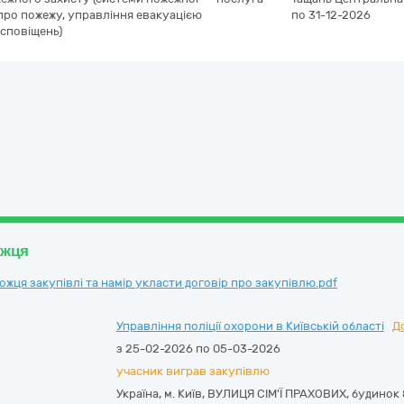
 про пожежу, управління евакуацією
по 31-12-2026
сповіщень)
ожця
ця закупівлі та намір укласти договір про закупівлю.pdf
Управління поліції охорони в Київській області
Д
з 25-02-2026 по 05-03-2026
учасник виграв закупівлю
Україна
,
м. Київ
,
ВУЛИЦЯ СІМ'Ї ПРАХОВИХ, будинок 