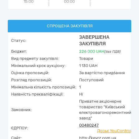
15:00
00:00
СПРОЩЕНА ЗАКУПІВЛЯ
ЗАВЕРШЕНА
Статус:
ЗАКУПІВЛЯ
Бюджет:
226 000
UAH
(без ПДВ)
Вид предмету закупівлі:
Товари
Мінімальний крок аукціону:
1 130 UAH
Оцінка пропозицій:
За вартістю придбання
Розгляд пропозицій:
Поступовий
Мінімальна кількість пропозицій:
1
Наявність прекваліфікації:
Ні
Приватне акціонерне
товариство "Київський
Замовник:
електровагоноремонтний
завод"
00480247
ЄДРПОУ:
Досьє YouControl
Сайт:
http://kevrz.com.ua