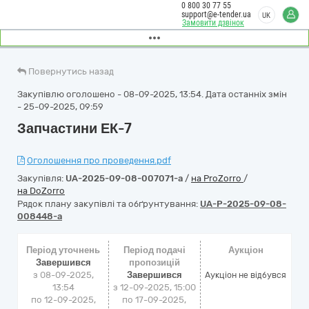
0 800 30 77 55
support@e-tender.ua
UK
Замовити дзвінок
Повернутись назад
Закупівлю оголошено - 08-09-2025, 13:54. Дата останніх змін
- 25-09-2025, 09:59
Запчастини ЕК-7
Оголошення про проведення.pdf
Закупівля:
UA-2025-09-08-007071-a
/
на ProZorro
/
на DoZorro
Рядок плану закупівлі та обґрунтування:
UA-P-2025-09-08-
008448-a
Період уточнень
Період подачі
Аукціон
Завершився
пропозицій
з 08-09-2025,
Завершився
Аукціон не відбувся
13:54
з 12-09-2025, 15:00
по 12-09-2025,
по 17-09-2025,