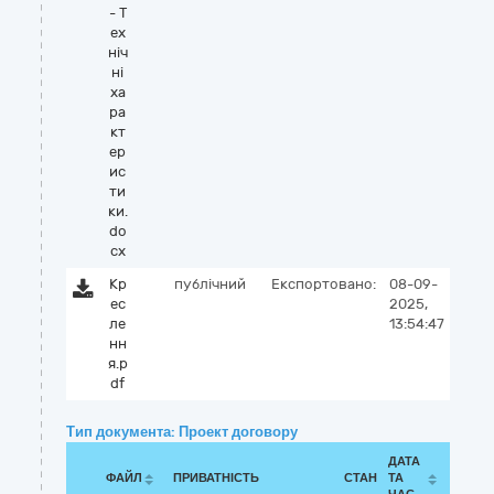
- Т
ех
ніч
ні
ха
ра
кт
ер
ис
ти
ки.
do
cx
Кр
публічний
Експортовано:
08-09-
ес
2025,
ле
13:54:47
нн
я.p
df
Тип документа: Проект договору
ДАТА
ФАЙЛ
ПРИВАТНІСТЬ
СТАН
ТА