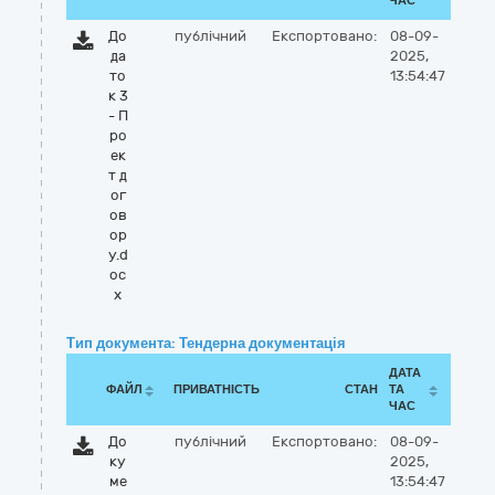
ЧАС
До
публічний
Експортовано:
08-09-
да
2025,
то
13:54:47
к 3
- П
ро
ек
т д
ог
ов
ор
у.d
oc
x
Тип документа: Тендерна документація
ДАТА
ФАЙЛ
ПРИВАТНІСТЬ
СТАН
ТА
ЧАС
До
публічний
Експортовано:
08-09-
ку
2025,
ме
13:54:47