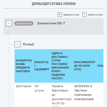
ДЕРЖАУДИТСЛУЖБА УКРАЇНИ
+
-
відкрити всі
закрити всі
-
Запчастини ЕК-7
Завершено
-
Позиції
АДРЕСА
ДОСТАВКИ /
КОНКРЕТНА
СТРОК
КІЛЬКІСТЬ
КЛАСИФІКАТОР
НАЗВА
ПОСТАВКИ/
/
ДК 021:2015
КЛАСИ
ПРЕДМЕТА
ВИКОНАННЯ
ОД.ВИМІРУ
(CPV)
ЗАКУПІВЛІ
РОБІТ/
НАДАННЯ
ПОСЛУГ:
Шестерня
50
Україна
42124330-6
штука
Відповідно
Частини
до
повітряних
документації
компресорів
по 31-12-