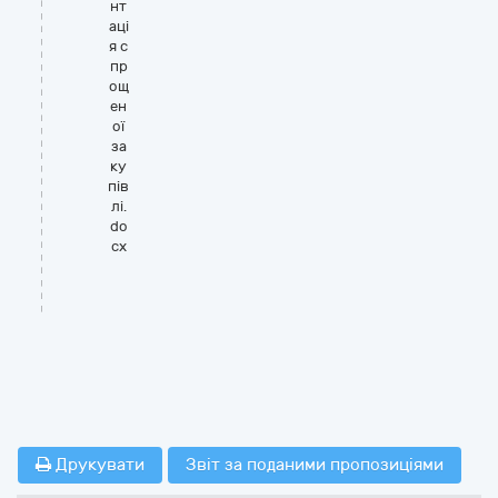
нт
аці
я с
пр
ощ
ен
ої
за
ку
пів
лі.
do
cx
Друкувати
Звіт за поданими пропозиціями