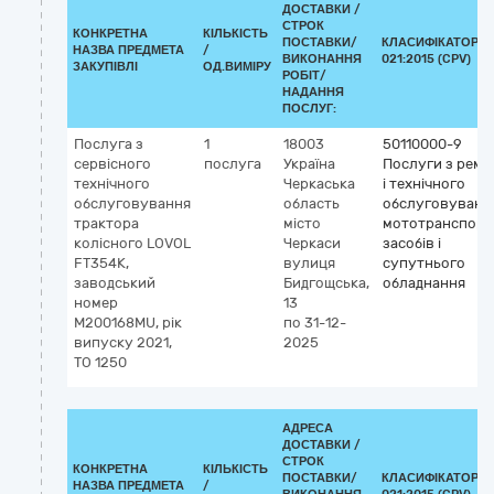
ДОСТАВКИ /
СТРОК
КОНКРЕТНА
КІЛЬКІСТЬ
ПОСТАВКИ/
КЛАСИФІКАТОР Д
НАЗВА ПРЕДМЕТА
/
ВИКОНАННЯ
021:2015 (CPV)
ЗАКУПІВЛІ
ОД.ВИМІРУ
РОБІТ/
НАДАННЯ
ПОСЛУГ:
Послуга з
1
18003
50110000-9
сервісного
послуга
Україна
Послуги з ремо
технічного
Черкаська
і технічного
обслуговування
область
обслуговуванн
трактора
місто
мототранспорт
колісного LOVOL
Черкаси
засобів і
FT354K,
вулиця
супутнього
заводський
Бидгощська,
обладнання
номер
13
M200168MU, рік
по 31-12-
випуску 2021,
2025
ТО 1250
АДРЕСА
ДОСТАВКИ /
СТРОК
КОНКРЕТНА
КІЛЬКІСТЬ
ПОСТАВКИ/
КЛАСИФІКАТОР Д
НАЗВА ПРЕДМЕТА
/