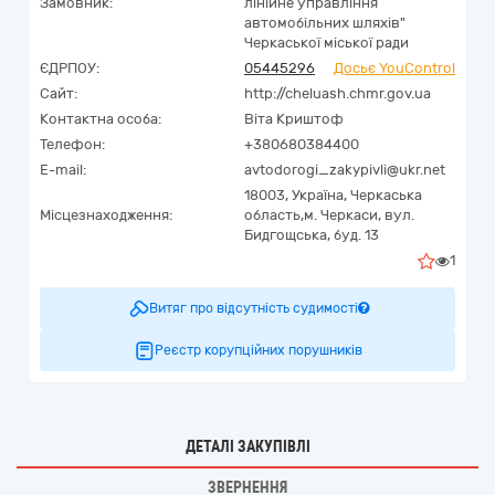
Замовник:
лінійне управління
автомобільних шляхів"
Черкаської міської ради
ЄДРПОУ:
05445296
Досьє YouControl
Сайт:
http://cheluash.chmr.gov.ua
Контактна особа:
Віта Криштоф
Телефон:
+380680384400
E-mail:
avtodorogi_zakypivli@ukr.net
18003,
Україна
,
Черкаська
Місцезнаходження:
область,
м. Черкаси,
вул.
Бидгощська, буд. 13
1
Витяг про відсутність судимості
Реєстр корупційних порушників
ДЕТАЛІ ЗАКУПІВЛІ
ЗВЕРНЕННЯ