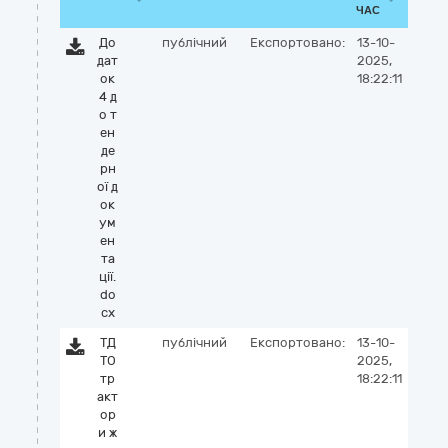
ЧАС
До
публічний
Експортовано:
13-10-
дат
2025,
ок
18:22:11
4 д
о т
ен
де
рн
ої д
ок
ум
ен
та
ції.
do
cx
ТД
публічний
Експортовано:
13-10-
ТО
2025,
тр
18:22:11
акт
ор
и ж