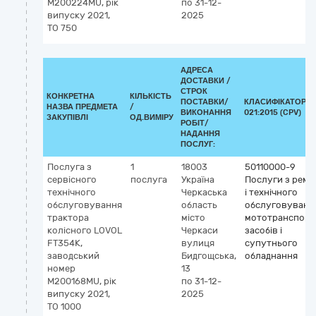
M200224MU, рік
по 31-12-
випуску 2021,
2025
ТО 750
АДРЕСА
ДОСТАВКИ /
СТРОК
КОНКРЕТНА
КІЛЬКІСТЬ
ПОСТАВКИ/
КЛАСИФІКАТОР Д
НАЗВА ПРЕДМЕТА
/
ВИКОНАННЯ
021:2015 (CPV)
ЗАКУПІВЛІ
ОД.ВИМІРУ
РОБІТ/
НАДАННЯ
ПОСЛУГ:
Послуга з
1
18003
50110000-9
сервісного
послуга
Україна
Послуги з ремо
технічного
Черкаська
і технічного
обслуговування
область
обслуговуванн
трактора
місто
мототранспорт
колісного LOVOL
Черкаси
засобів і
FT354K,
вулиця
супутнього
заводський
Бидгощська,
обладнання
номер
13
M200168MU, рік
по 31-12-
випуску 2021,
2025
ТО 1000