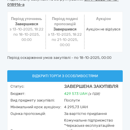
018916-a
Період уточнень
Період подачі
Аукціон
Завершився
пропозицій
з 13-10-2025, 18:22
Завершився
Аукціон не відбувся
по 18-10-2025,
з 13-10-2025, 18:22
00:00
по 21-10-2025,
00:00
Період оскарження умов закупівлі - по
18-10-2025, 00:00
ВІДКРИТІ ТОРГИ З ОСОБЛИВОСТЯМИ
ЗАВЕРШЕНА ЗАКУПІВЛЯ
Статус:
Бюджет:
429 573
UAH
(з ПДВ)
Вид предмету закупівлі:
Послуги
Мінімальний крок аукціону:
4 295,73 UAH
Оцінка пропозицій:
За вартістю придбання
Комунальне підприємство
"Черкаське експлуатаційне