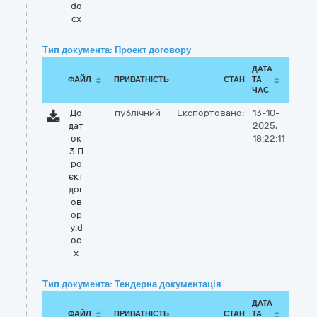
do
cx
Тип документа: Проект договору
ДАТА
ФАЙЛ
ПРИВАТНІСТЬ
СТАН
ТА
ЧАС
До
публічний
Експортовано:
13-10-
дат
2025,
ок
18:22:11
3.П
ро
єкт
дог
ов
ор
у.d
oc
x
Тип документа: Тендерна документація
ДАТА
ФАЙЛ
ПРИВАТНІСТЬ
СТАН
ТА