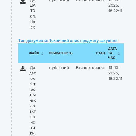
ДА
2025,
ТО
18:22:11
К 1.
do
cx
Тип документа: Технічний опис предмету закупівлі
ДАТА
ФАЙЛ
ПРИВАТНІСТЬ
СТАН
ТА
ЧАС
До
публічний
Експортовано:
13-10-
дат
2025,
ок
18:22:11
2 т
ех
ніч
ні х
ар
акт
ер
ис
ти
ки.