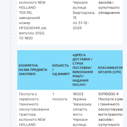
колісного NEW
Черкаси
засобів і
HOLLAND
вулиця
супутнього
TD5.110,
Бидгощська,
обладнання
заводський
13
номер
по 31-12-
HFD206949, рік
2025
випуску 2022,
ТО 1800
АДРЕСА
ДОСТАВКИ /
СТРОК
КОНКРЕТНА
КІЛЬКІСТЬ
ПОСТАВКИ/
КЛАСИФІКАТОР Д
НАЗВА ПРЕДМЕТА
/
ВИКОНАННЯ
021:2015 (CPV)
ЗАКУПІВЛІ
ОД.ВИМІРУ
РОБІТ/
НАДАННЯ
ПОСЛУГ:
Послуга з
1
18003
50110000-9
сервісного
послуга
Україна
Послуги з ремо
технічного
Черкаська
і технічного
обслуговування
область
обслуговуванн
трактора
місто
мототранспорт
колісного NEW
Черкаси
засобів і
HOLLAND
вулиця
супутнього