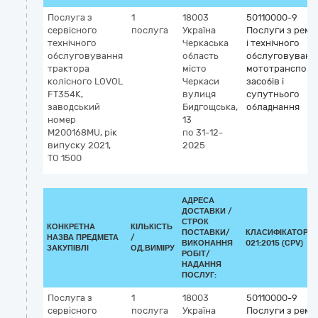
Послуга з
1
18003
50110000-9
сервісного
послуга
Україна
Послуги з ремо
технічного
Черкаська
і технічного
обслуговування
область
обслуговуванн
трактора
місто
мототранспорт
колісного LOVOL
Черкаси
засобів і
FT354K,
вулиця
супутнього
заводський
Бидгощська,
обладнання
номер
13
M200168MU, рік
по 31-12-
випуску 2021,
2025
ТО 1500
АДРЕСА
ДОСТАВКИ /
СТРОК
КОНКРЕТНА
КІЛЬКІСТЬ
ПОСТАВКИ/
КЛАСИФІКАТОР Д
НАЗВА ПРЕДМЕТА
/
ВИКОНАННЯ
021:2015 (CPV)
ЗАКУПІВЛІ
ОД.ВИМІРУ
РОБІТ/
НАДАННЯ
ПОСЛУГ:
Послуга з
1
18003
50110000-9
сервісного
послуга
Україна
Послуги з ремо