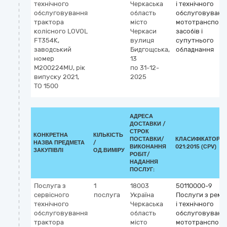
технічного
Черкаська
і технічного
обслуговування
область
обслуговуванн
трактора
місто
мототранспорт
колісного LOVOL
Черкаси
засобів і
FT354K,
вулиця
супутнього
заводський
Бидгощська,
обладнання
номер
13
M200224MU, рік
по 31-12-
випуску 2021,
2025
ТО 1500
АДРЕСА
ДОСТАВКИ /
СТРОК
КОНКРЕТНА
КІЛЬКІСТЬ
ПОСТАВКИ/
КЛАСИФІКАТОР Д
НАЗВА ПРЕДМЕТА
/
ВИКОНАННЯ
021:2015 (CPV)
ЗАКУПІВЛІ
ОД.ВИМІРУ
РОБІТ/
НАДАННЯ
ПОСЛУГ:
Послуга з
1
18003
50110000-9
сервісного
послуга
Україна
Послуги з ремо
технічного
Черкаська
і технічного
обслуговування
область
обслуговуванн
трактора
місто
мототранспорт