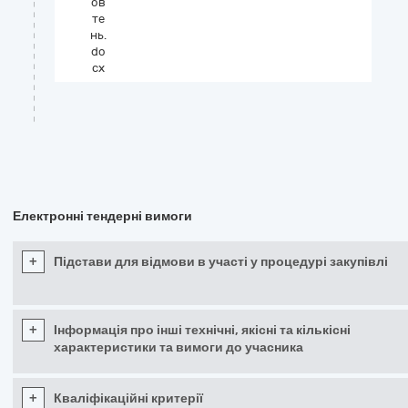
ов
те
нь.
do
cx
Електронні тендерні вимоги
+
Підстави для відмови в участі у процедурі закупівлі
+
Інформація про інші технічні, якісні та кількісні
характеристики та вимоги до учасника
+
Кваліфікаційні критерії