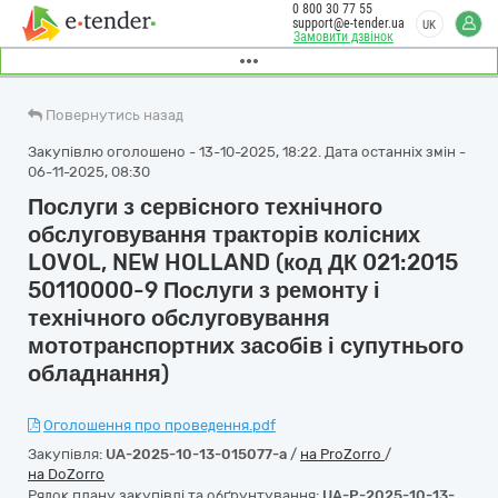
0 800 30 77 55
support@e-tender.ua
UK
Замовити дзвінок
Повернутись назад
Закупівлю оголошено - 13-10-2025, 18:22. Дата останніх змін -
06-11-2025, 08:30
Послуги з сервісного технічного
обслуговування тракторів колісних
LOVOL, NEW HOLLAND (код ДК 021:2015
50110000-9 Послуги з ремонту і
технічного обслуговування
мототранспортних засобів і супутнього
обладнання)
Оголошення про проведення.pdf
Закупівля:
UA-2025-10-13-015077-a
/
на ProZorro
/
на DoZorro
Рядок плану закупівлі та обґрунтування:
UA-P-2025-10-13-