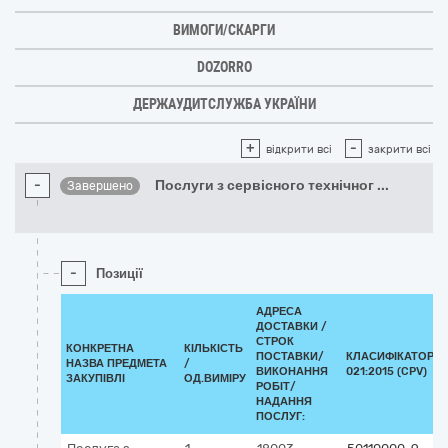
ВИМОГИ/СКАРГИ
DOZORRO
ДЕРЖАУДИТСЛУЖБА УКРАЇНИ
+
-
відкрити всі
закрити всі
-
Послуги з сервісного технічног
...
Завершено
-
Позиції
АДРЕСА
ДОСТАВКИ /
СТРОК
КОНКРЕТНА
КІЛЬКІСТЬ
ПОСТАВКИ/
КЛАСИФІКАТОР Д
НАЗВА ПРЕДМЕТА
/
ВИКОНАННЯ
021:2015 (CPV)
ЗАКУПІВЛІ
ОД.ВИМІРУ
РОБІТ/
НАДАННЯ
ПОСЛУГ: