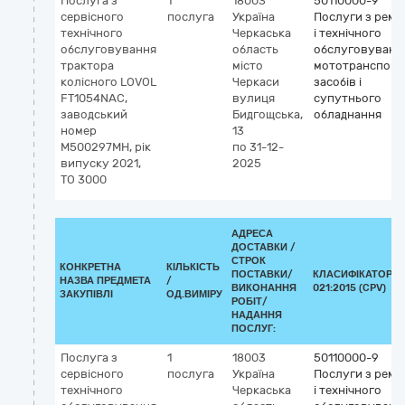
Послуга з
1
18003
50110000-9
сервісного
послуга
Україна
Послуги з ремо
технічного
Черкаська
і технічного
обслуговування
область
обслуговуванн
трактора
місто
мототранспорт
колісного LOVOL
Черкаси
засобів і
FT1054NAC,
вулиця
супутнього
заводський
Бидгощська,
обладнання
номер
13
M500297MH, рік
по 31-12-
випуску 2021,
2025
ТО 3000
АДРЕСА
ДОСТАВКИ /
СТРОК
КОНКРЕТНА
КІЛЬКІСТЬ
ПОСТАВКИ/
КЛАСИФІКАТОР Д
НАЗВА ПРЕДМЕТА
/
ВИКОНАННЯ
021:2015 (CPV)
ЗАКУПІВЛІ
ОД.ВИМІРУ
РОБІТ/
НАДАННЯ
ПОСЛУГ:
Послуга з
1
18003
50110000-9
сервісного
послуга
Україна
Послуги з ремо
технічного
Черкаська
і технічного