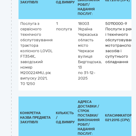
ВИКОНАННЯ
021:2015 (CPV)
ЗАКУПІВЛІ
ОД.ВИМІРУ
РОБІТ/
НАДАННЯ
ПОСЛУГ:
Послуга з
1
18003
50110000-9
сервісного
послуга
Україна
Послуги з ремо
технічного
Черкаська
і технічного
обслуговування
область
обслуговуванн
трактора
місто
мототранспорт
колісного LOVOL
Черкаси
засобів і
FT354K,
вулиця
супутнього
заводський
Бидгощська,
обладнання
номер
13
M200224MU, рік
по 31-12-
випуску 2021,
2025
ТО 1250
АДРЕСА
ДОСТАВКИ /
СТРОК
КОНКРЕТНА
КІЛЬКІСТЬ
ПОСТАВКИ/
КЛАСИФІКАТОР Д
НАЗВА ПРЕДМЕТА
/
ВИКОНАННЯ
021:2015 (CPV)
ЗАКУПІВЛІ
ОД.ВИМІРУ
РОБІТ/
НАДАННЯ
ПОСЛУГ: