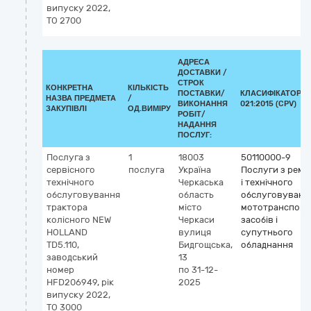
випуску 2022,
ТО 2700
АДРЕСА
ДОСТАВКИ /
СТРОК
КОНКРЕТНА
КІЛЬКІСТЬ
ПОСТАВКИ/
КЛАСИФІКАТОР Д
НАЗВА ПРЕДМЕТА
/
ВИКОНАННЯ
021:2015 (CPV)
ЗАКУПІВЛІ
ОД.ВИМІРУ
РОБІТ/
НАДАННЯ
ПОСЛУГ:
Послуга з
1
18003
50110000-9
сервісного
послуга
Україна
Послуги з ремо
технічного
Черкаська
і технічного
обслуговування
область
обслуговуванн
трактора
місто
мототранспорт
колісного NEW
Черкаси
засобів і
HOLLAND
вулиця
супутнього
TD5.110,
Бидгощська,
обладнання
заводський
13
номер
по 31-12-
HFD206949, рік
2025
випуску 2022,
ТО 3000