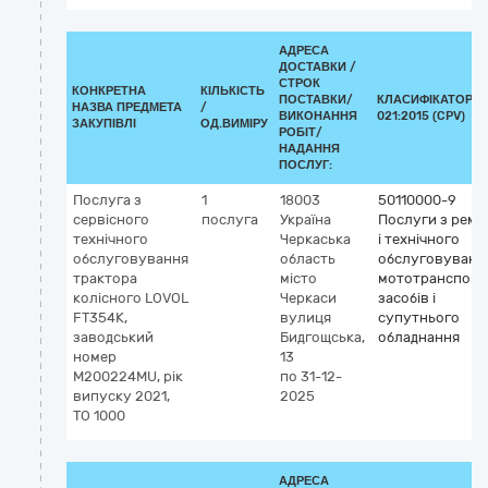
АДРЕСА
ДОСТАВКИ /
СТРОК
КОНКРЕТНА
КІЛЬКІСТЬ
ПОСТАВКИ/
КЛАСИФІКАТОР Д
НАЗВА ПРЕДМЕТА
/
ВИКОНАННЯ
021:2015 (CPV)
ЗАКУПІВЛІ
ОД.ВИМІРУ
РОБІТ/
НАДАННЯ
ПОСЛУГ:
Послуга з
1
18003
50110000-9
сервісного
послуга
Україна
Послуги з ремо
технічного
Черкаська
і технічного
обслуговування
область
обслуговуванн
трактора
місто
мототранспорт
колісного LOVOL
Черкаси
засобів і
FT354K,
вулиця
супутнього
заводський
Бидгощська,
обладнання
номер
13
M200224MU, рік
по 31-12-
випуску 2021,
2025
ТО 1000
АДРЕСА