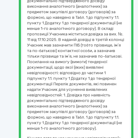
документально підтвердженого досвіду
виконання аналогічного (аналогічних) за
предметом закупівлі договору (договорів) за
формою, що наведено в Табл. 1 до підпункту 1.1.
пункту 1 Додатку 1 до тендерної документації (не
менше 1-го аналогічного договору). В складі
пропозиції Учасника міститься довідка за вих. №.
11 від 17.10.2025. В наданій довідці в третій колонці
Учасник мав зазначити ПІБ (тобто прізвище, ім’я
та по-батькові) контактної особи, а зазначив
тільки прізвище та ім’я, не зазначив по-батькові.
Посилання на вимогу (вимоги) тендерної
документації, щодо якої (яких) виявлені
невідповідності: відповідно до частини 1
підпункту 1.1. пункту 1 Додатку 1 до тендерної
документації Перелік документів, які повинен
надати Учасник для усунення виявлених
невідповідностей: 1. Довідка про наявність
документально підтвердженого досвіду
виконання аналогічного (аналогічних) за
предметом закупівлі договору (договорів) за
формою, що наведено в Табл. 1 до підпункту 1.1.
пункту 1 Додатку 1 до тендерної документації (не
менше 1-го аналогічного договору).