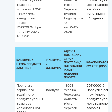
обслуговування
область
обслуговуванн
трактора
місто
мототранспорт
колісного LOVOL
Черкаси
засобів і
FT1054NAC,
вулиця
супутнього
заводський
Бидгощська,
обладнання
номер
13
M500297MH, рік
по 31-12-
випуску 2021,
2025
ТО 3750
АДРЕСА
ДОСТАВКИ /
СТРОК
КОНКРЕТНА
КІЛЬКІСТЬ
ПОСТАВКИ/
КЛАСИФІКАТОР Д
НАЗВА ПРЕДМЕТА
/
ВИКОНАННЯ
021:2015 (CPV)
ЗАКУПІВЛІ
ОД.ВИМІРУ
РОБІТ/
НАДАННЯ
ПОСЛУГ:
Послуга з
1
18003
50110000-9
сервісного
послуга
Україна
Послуги з ремо
технічного
Черкаська
і технічного
обслуговування
область
обслуговуванн
трактора
місто
мототранспорт
колісного LOVOL
Черкаси
засобів і