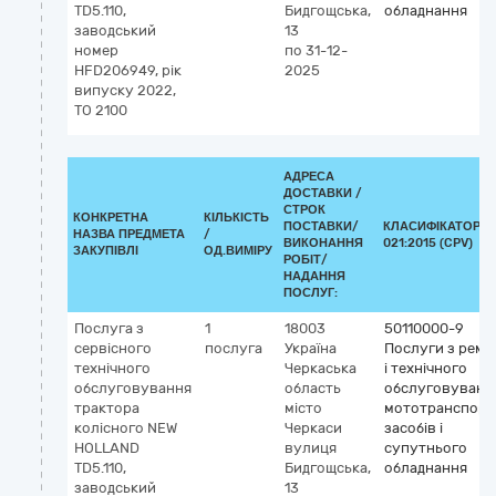
TD5.110,
Бидгощська,
обладнання
заводський
13
номер
по 31-12-
HFD206949, рік
2025
випуску 2022,
ТО 2100
АДРЕСА
ДОСТАВКИ /
СТРОК
КОНКРЕТНА
КІЛЬКІСТЬ
ПОСТАВКИ/
КЛАСИФІКАТОР Д
НАЗВА ПРЕДМЕТА
/
ВИКОНАННЯ
021:2015 (CPV)
ЗАКУПІВЛІ
ОД.ВИМІРУ
РОБІТ/
НАДАННЯ
ПОСЛУГ:
Послуга з
1
18003
50110000-9
сервісного
послуга
Україна
Послуги з ремо
технічного
Черкаська
і технічного
обслуговування
область
обслуговуванн
трактора
місто
мототранспорт
колісного NEW
Черкаси
засобів і
HOLLAND
вулиця
супутнього
TD5.110,
Бидгощська,
обладнання
заводський
13