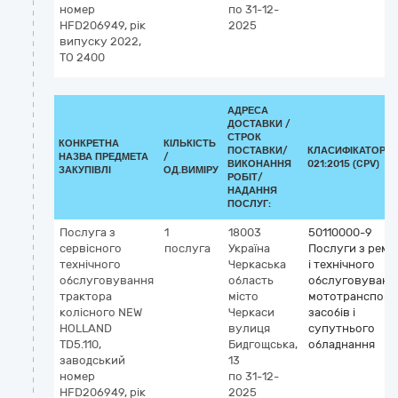
номер
по 31-12-
HFD206949, рік
2025
випуску 2022,
ТО 2400
АДРЕСА
ДОСТАВКИ /
СТРОК
КОНКРЕТНА
КІЛЬКІСТЬ
ПОСТАВКИ/
КЛАСИФІКАТОР Д
НАЗВА ПРЕДМЕТА
/
ВИКОНАННЯ
021:2015 (CPV)
ЗАКУПІВЛІ
ОД.ВИМІРУ
РОБІТ/
НАДАННЯ
ПОСЛУГ:
Послуга з
1
18003
50110000-9
сервісного
послуга
Україна
Послуги з ремо
технічного
Черкаська
і технічного
обслуговування
область
обслуговуванн
трактора
місто
мототранспорт
колісного NEW
Черкаси
засобів і
HOLLAND
вулиця
супутнього
TD5.110,
Бидгощська,
обладнання
заводський
13
номер
по 31-12-
HFD206949, рік
2025