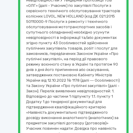
невідповідностей У тендерній пропозиції ТОВ
«ОЛГ» (далі - Учасник) по закупівлі Послуги з
сервісного технічного обслуговування тракторів
колісних LOVOL, NEW HOLLAND (код ДК 021:2015
50110000-9 Послуги з ремонту і технічного
обслуговування мототранспортних засобів і
супутнього обладнання) необхідно усунути
невідповідності в інформації та/або документах
згідно пункту 43 Особливостей здійснення
публічних закупівель товарів, робіт і послуг для
замовників, передбачених Законом України «Про
публічні закупівлі», на період дії правового
режиму воєнного стану в Україні та протягом 90
днів з дня його припинення або скасування,
затверджених постановою Кабінету Міністрів
України від 12.10.2022 № 1178 (далі — Особливості)
та Закону України «Про публічні закупівлі» (далі -
Закон). Перелік виявлених невідповідностей: 1.
Відповідно до частини 1 підпункту 1.1. пункту 1
Додатку 1 до тендерної документації для
підтвердження кваліфікаційного критерію
«Наявність документально підтвердженого
досвіду виконання аналогічного (аналогічних) за
предметом закупівлі договору (договорів)»
Учасник повинен надати: Довідка про наявність