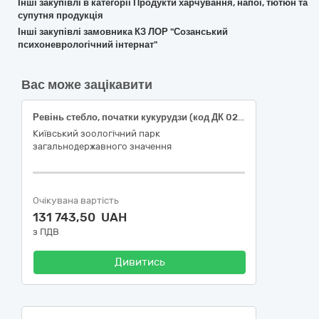
Інші закупівлі в категорії Продукти харчування, напої, тютюн та
супутня продукція
Інші закупівлі замовника КЗ ЛОР "Созанський
психоневрологічний інтернат"
Вас може зацікавити
Ревінь стебло, початки кукурудзи (код ДК 021:2015 -15330000-0 - Оброблені фрукти та овочі)
Київський зоологічний парк
загальнодержавного значення
Очікувана вартість
131 743,50 UAH
з ПДВ
Дивитись