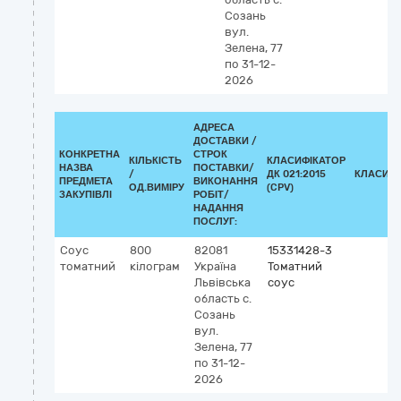
Созань
вул.
Зелена, 77
по 31-12-
2026
АДРЕСА
ДОСТАВКИ /
КОНКРЕТНА
СТРОК
КІЛЬКІСТЬ
КЛАСИФІКАТОР
НАЗВА
ПОСТАВКИ/
/
ДК 021:2015
КЛАСИФІ
ПРЕДМЕТА
ВИКОНАННЯ
ОД.ВИМІРУ
(CPV)
ЗАКУПІВЛІ
РОБІТ/
НАДАННЯ
ПОСЛУГ:
Соус
800
82081
15331428-3
томатний
кілограм
Україна
Томатний
Львівська
соус
область
с.
Созань
вул.
Зелена, 77
по 31-12-
2026