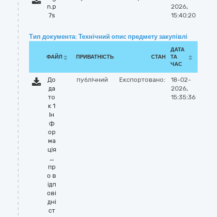
n.p
2026,
7s
15:40:20
Тип документа: Технічний опис предмету закупівлі
ДАТА
ФАЙЛ
ПРИВАТНІСТЬ
СТАН
ТА
ЧАС
До
публічний
Експортовано:
18-02-
да
2026,
то
15:35:36
к 1
Ін
ф
ор
ма
ція
_
пр
о в
ідп
ові
дні
ст