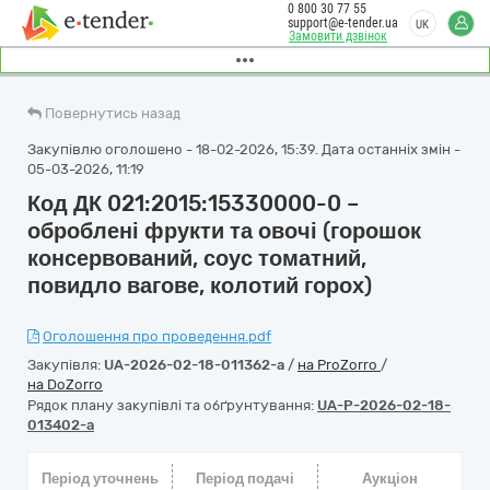
0 800 30 77 55
support@e-tender.ua
UK
Замовити дзвінок
Повернутись назад
Закупівлю оголошено - 18-02-2026, 15:39. Дата останніх змін -
05-03-2026, 11:19
Код ДК 021:2015:15330000-0 –
оброблені фрукти та овочі (горошок
консервований, соус томатний,
повидло вагове, колотий горох)
Оголошення про проведення.pdf
Закупівля:
UA-2026-02-18-011362-a
/
на ProZorro
/
на DoZorro
Рядок плану закупівлі та обґрунтування:
UA-P-2026-02-18-
013402-a
Період уточнень
Період подачі
Аукціон