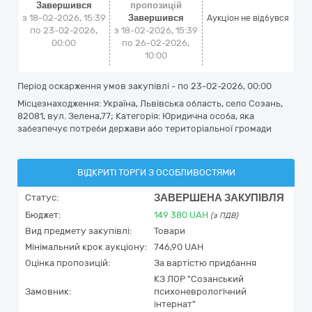
Завершився
пропозицій
з 18-02-2026, 15:39
Завершився
Аукціон не відбувся
по 23-02-2026,
з 18-02-2026, 15:39
00:00
по 26-02-2026,
10:00
Період оскарження умов закупівлі - по
23-02-2026, 00:00
Місцезнаходження: Україна, Львівська область, село Созань,
82081, вул. Зелена,77; Категорія: Юридична особа, яка
забезпечує потреби держави або територіальної громади
ВІДКРИТІ ТОРГИ З ОСОБЛИВОСТЯМИ
ЗАВЕРШЕНА ЗАКУПІВЛЯ
Статус:
Бюджет:
149 380
UAH
(з ПДВ)
Вид предмету закупівлі:
Товари
Мінімальний крок аукціону:
746,90 UAH
Оцінка пропозицій:
За вартістю придбання
КЗ ЛОР "Созанський
Замовник:
психоневрологічний
інтернат"