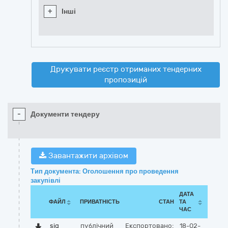
+
Інші
Друкувати реєстр отриманих тендерних
пропозицій
-
Документи тендеру
Завантажити архівом
Тип документа: Оголошення про проведення
закупівлі
ДАТА
ФАЙЛ
ПРИВАТНІСТЬ
СТАН
ТА
ЧАС
sig
публічний
Експортовано:
18-02-