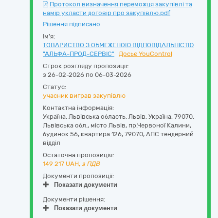
Протокол визначення переможця закупівлі та
намір укласти договір про закупівлю.pdf
Рішення підписано
Ім'я:
ТОВАРИСТВО З ОБМЕЖЕНОЮ ВІДПОВІДАЛЬНІСТЮ
"АЛЬФА-ПРОД-СЕРВІС"
Досьє YouControl
Строк розгляду пропозиції:
з 26-02-2026 по 06-03-2026
Статус:
учасник виграв закупівлю
Контактна інформація:
Україна
,
Львівська область
,
Львів,
Україна, 79070,
Львівська обл., місто Львів, пр.Червоної Калини,
будинок 56, квартира 126
,
79070
,
АПС тендерний
відділ
Остаточна пропозиція:
149 217
UAH,
з ПДВ
Документи пропозиції:
Показати документи
Документи рішення:
Показати документи