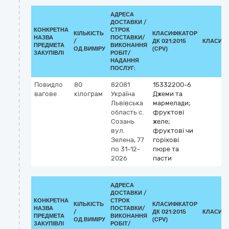
АДРЕСА
ДОСТАВКИ /
КОНКРЕТНА
СТРОК
КІЛЬКІСТЬ
КЛАСИФІКАТОР
НАЗВА
ПОСТАВКИ/
/
ДК 021:2015
КЛАСИФІ
ПРЕДМЕТА
ВИКОНАННЯ
ОД.ВИМІРУ
(CPV)
ЗАКУПІВЛІ
РОБІТ/
НАДАННЯ
ПОСЛУГ:
Повидло
80
82081
15332200-6
вагове
кілограм
Україна
Джеми та
Львівська
мармелади;
область
с.
фруктові
Созань
желе;
вул.
фруктові чи
Зелена, 77
горіхові
по 31-12-
пюре та
2026
пасти
АДРЕСА
ДОСТАВКИ /
КОНКРЕТНА
СТРОК
КІЛЬКІСТЬ
КЛАСИФІКАТОР
НАЗВА
ПОСТАВКИ/
/
ДК 021:2015
КЛАСИФІ
ПРЕДМЕТА
ВИКОНАННЯ
ОД.ВИМІРУ
(CPV)
ЗАКУПІВЛІ
РОБІТ/