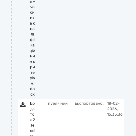
ь у
ча
сн
ик
а к
ва
лі
фі
ка
цій
ни
м к
ри
те
рія
м.
do
cx
До
публічний
Експортовано:
18-02-
да
2026,
то
15:35:36
к 2
Те
хні