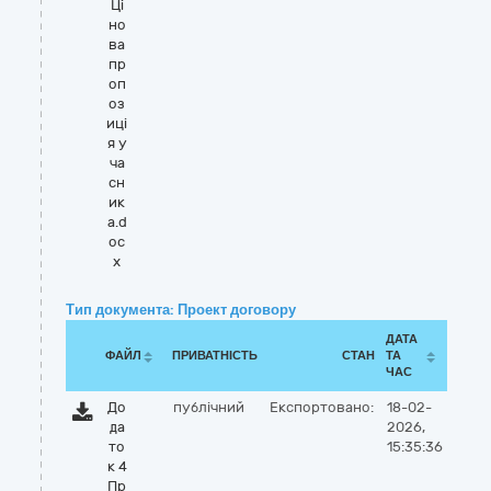
Ці
но
ва
пр
оп
оз
иці
я у
ча
сн
ик
а.d
oc
x
Тип документа: Проект договору
ДАТА
ФАЙЛ
ПРИВАТНІСТЬ
СТАН
ТА
ЧАС
До
публічний
Експортовано:
18-02-
да
2026,
то
15:35:36
к 4
Пр