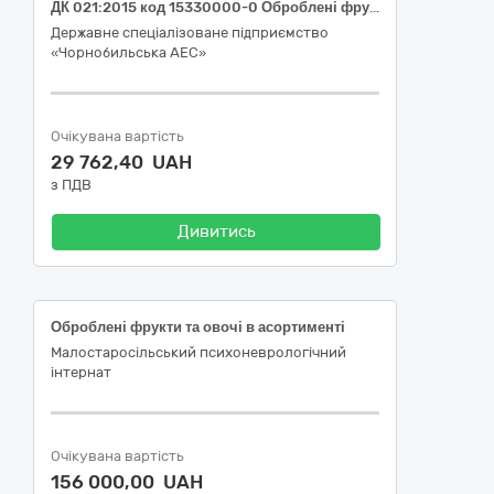
ДК 021:2015 код 15330000-0 Оброблені фрукти та овочі (Сухофрукти, паста томатна та інше)
Державне спеціалізоване підприємство
«Чорнобильська АЕС»
Очікувана вартість
29 762,40 UAH
з ПДВ
Дивитись
Оброблені фрукти та овочі в асортименті
Малостаросільський психоневрологічний
інтернат
Очікувана вартість
156 000,00 UAH