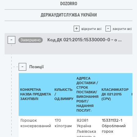
DOZORRO
ДЕРЖАУДИТСЛУЖБА УКРАЇНИ
+
-
відкрити всі
закрити всі
-
Код ДК 021:2015:15330000-0 – о
...
Завершено
-
Позиції
АДРЕСА
ДОСТАВКИ /
СТРОК
КОНКРЕТНА
КІЛЬКІСТЬ
КЛАСИФІКАТОР
ПОСТАВКИ/
НАЗВА ПРЕДМЕТА
/
ДК 021:2015
КЛ
ВИКОНАННЯ
ЗАКУПІВЛІ
ОД.ВИМІРУ
(CPV)
РОБІТ/
НАДАННЯ
ПОСЛУГ:
Горошок
170
82081
15331132-1
консервований
кілограм
Україна
Оброблений
Львівська
горох
область
с.