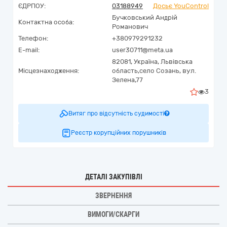
ЄДРПОУ:
03188949
Досьє YouControl
Бучковський Андрій
Контактна особа:
Романович
Телефон:
+380979291232
E-mail:
user30711@meta.ua
82081,
Україна
,
Львівська
Місцезнаходження:
область,
село Созань,
вул.
Зелена,77
3
Витяг про відсутність судимості
Реєстр корупційних порушників
ДЕТАЛІ ЗАКУПІВЛІ
ЗВЕРНЕННЯ
ВИМОГИ/СКАРГИ