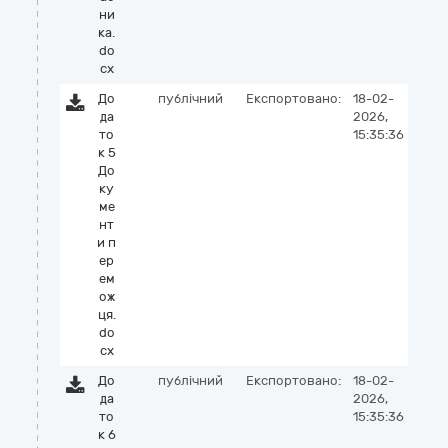
ни
ка.
do
cx
До
публічний
Експортовано:
18-02-
да
2026,
то
15:35:36
к 5
До
ку
ме
нт
и п
ер
ем
ож
ця.
do
cx
До
публічний
Експортовано:
18-02-
да
2026,
то
15:35:36
к 6