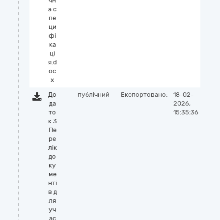
чн
а с
пе
ци
фі
ка
ці
я.d
oc
x
До
публічний
Експортовано:
18-02-
да
2026,
то
15:35:36
к 3
Пе
ре
лік
до
ку
ме
нті
в д
ля
уч
ас