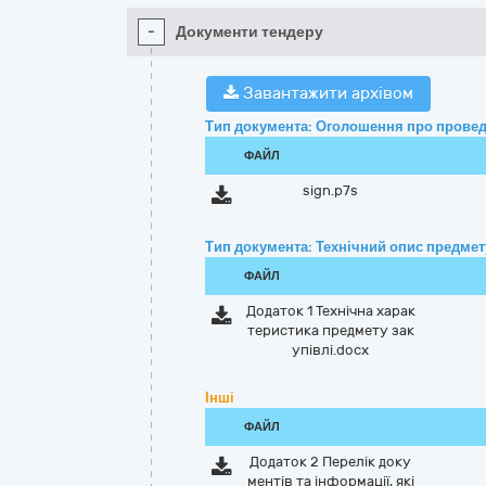
-
Документи тендеру
Завантажити архівом
Тип документа: Оголошення про провед
ФАЙЛ
sign.p7s
Тип документа: Технічний опис предмету
ФАЙЛ
Додаток 1 Технічна харак
теристика предмету зак
упівлі.docx
Інші
ФАЙЛ
Додаток 2 Перелік доку
ментів та інформації, які