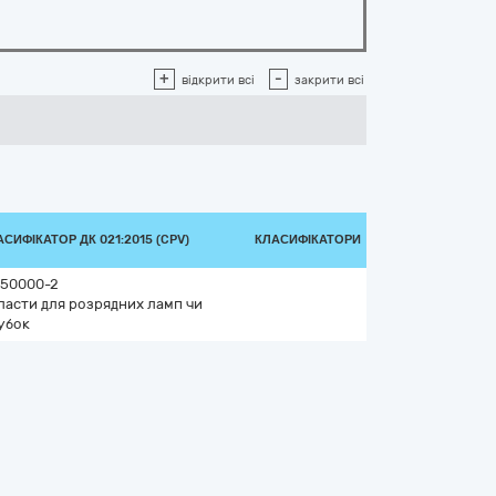
+
-
відкрити всі
закрити всі
СИФІКАТОР ДК 021:2015 (CPV)
КЛАСИФІКАТОРИ
150000-2
ласти для розрядних ламп чи
убок