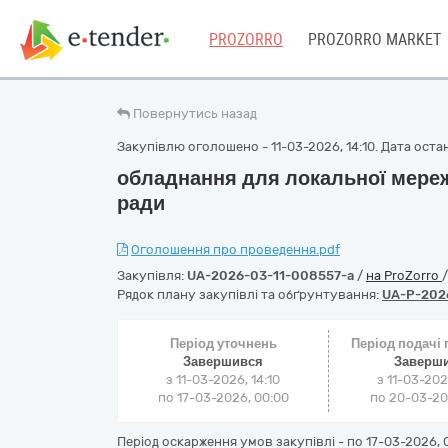
PROZORRO
PROZORRO MARKET
Повернутись назад
Закупівлю оголошено - 11-03-2026, 14:10. Дата остан
обладнання для локальної мережі
ради
Оголошення про проведення.pdf
Закупівля:
UA-2026-03-11-008557-a
/
на ProZorro
Рядок плану закупівлі та обґрунтування:
UA-P-202
Період уточнень
Період подачі
Завершився
Заверш
з 11-03-2026, 14:10
з 11-03-202
по 17-03-2026, 00:00
по 20-03-202
Період оскарження умов закупівлі - по
17-03-2026, 