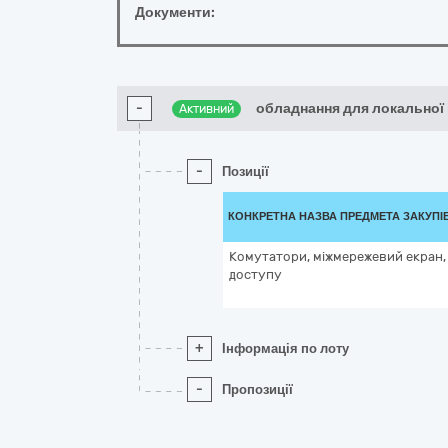
Документи:
-
обладнання для локальної
Активний
-
Позиції
КОНКРЕТНА НАЗВА ПРЕДМЕТА ЗАКУПІ
Комутатори, міжмережевий екран,
доступу
+
Інформація по лоту
-
Пропозиції