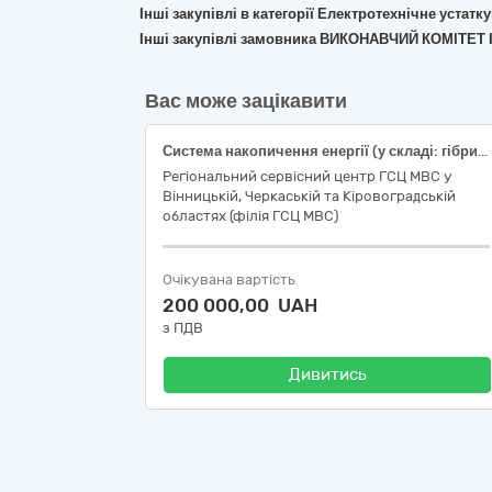
Інші закупівлі в категорії Електротехнічне устат
Інші закупівлі замовника ВИКОНАВЧИЙ КОМІТЕТ
Вас може зацікавити
Система накопичення енергії (у складі: гібридний інвертор, акумуляторні батареї з урахуванням витрат на монтаж та пусконалагодження)
Регіональний сервісний центр ГСЦ МВС у
Вінницькій, Черкаській та Кіровоградській
областях (філія ГСЦ МВС)
Очікувана вартість
200 000,00 UAH
з ПДВ
Дивитись