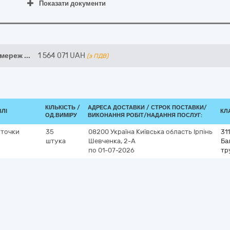
Показати документи
 мереж
...
1 564 071
UAH
(з ПДВ)
КІЛЬКІСТЬ /
АДРЕСА ДОСТАВКИ /
СТРОК ПОСТАВКИ/
ВЛІ
КЛА
ОД.ВИМІРУ
ВИКОНАННЯ РОБІТ/НАДАННЯ ПОСЛУГ:
 точки
35
08200
Україна
Київська область
Ірпінь
31
штука
Шевченка, 2-А
Ба
по 01-07-2026
тр