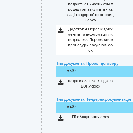
подаються Учасником п
роцедури закупівлі у ск
ладі тендерної пропозиц
ії.docx
Додаток 4 Перелік доку
ментів та інформації, які
подаються Переможцем
процедури закупівлі.do
cx
Тип документа: Проект договору
ФАЙЛ
Додаток 3 ПРОЕКТ ДОГО
ВОРУ.docx
Тип документа: Тендерна документація
ФАЙЛ
ТД обладнання.docx