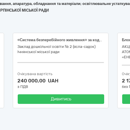
кування, апаратура, обладнання та матеріали; освітлювальне устаткув
 ІРПІНСЬКОЇ МІСЬКОЇ РАДИ
«Система безперебійного живлення» за кодом ДК 021:2015 – 31150000-2 «Баласти для розрядних ламп чи трубок»
Бло
Заклад дошкільної освіти № 2 (ясла-садок)
АКЦ
Ічнянської міської ради
АТО
«ЕН
Очікувана вартість
Очік
240 000,00 UAH
2 1
з ПДВ
без
Дивитись