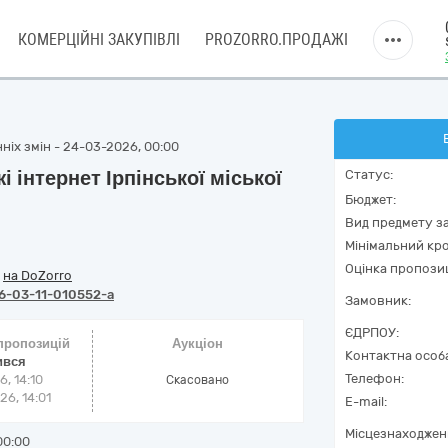
КОМЕРЦІЙНІ ЗАКУПІВЛІ
PROZORRO.ПРОДАЖІ
ніх змін - 24-03-2026, 00:00
 інтернет Ірпінської міської
Статус:
Бюджет:
Вид предмету за
Мінімальний кро
Оцінка пропозиц
/
на DoZorro
6-03-11-010552-a
Замовник:
ЄДРПОУ:
 пропозицій
Аукціон
Контактна особ
ився
Телефон:
6, 14:10
Cкасовано
6, 14:01
E-mail:
Місцезнаходжен
00:00