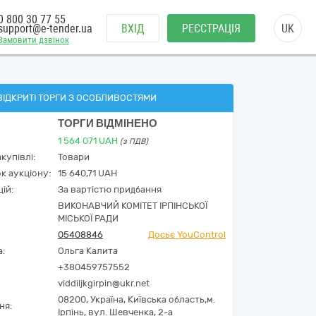
0 800 30 77 55
support@e-tender.ua
ВХІД
РЕЄСТРАЦІЯ
UK
Замовити дзвінок
ВІДКРИТІ ТОРГИ З ОСОБЛИВОСТЯМИ
ТОРГИ ВІДМІНЕНО
1 564 071
UAH
(з ПДВ)
купівлі:
Товари
к аукціону:
15 640,71 UAH
ій:
За вартістю придбання
ВИКОНАВЧИЙ КОМІТЕТ ІРПІНСЬКОЇ
МІСЬКОЇ РАДИ
05408846
Досьє YouControl
а:
Ольга Калита
+380459757552
viddiljkgirpin@ukr.net
08200,
Україна
,
Київська область,
м.
ня:
Ірпінь,
вул. Шевченка, 2-а