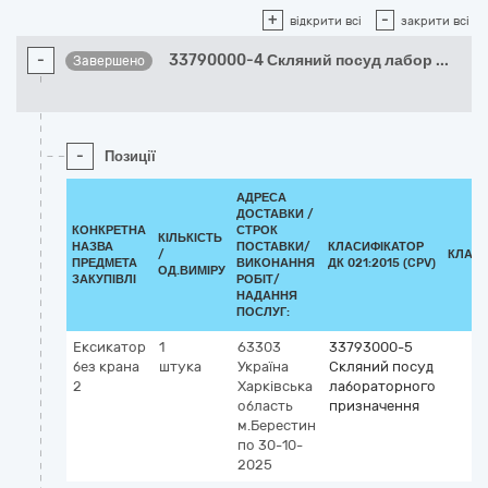
+
-
відкрити всі
закрити всі
-
33790000-4 Скляний посуд лабор
...
Завершено
-
Позиції
АДРЕСА
ДОСТАВКИ /
КОНКРЕТНА
СТРОК
КІЛЬКІСТЬ
НАЗВА
ПОСТАВКИ/
КЛАСИФІКАТОР
/
КЛАСИ
ПРЕДМЕТА
ВИКОНАННЯ
ДК 021:2015 (CPV)
ОД.ВИМІРУ
ЗАКУПІВЛІ
РОБІТ/
НАДАННЯ
ПОСЛУГ:
Ексикатор
1
63303
33793000-5
без крана
штука
Україна
Скляний посуд
2
Харківська
лабораторного
область
призначення
м.Берестин
по 30-10-
2025