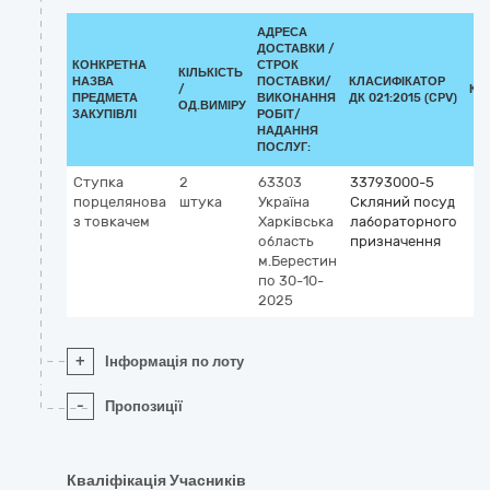
АДРЕСА
ДОСТАВКИ /
КОНКРЕТНА
СТРОК
КІЛЬКІСТЬ
НАЗВА
ПОСТАВКИ/
КЛАСИФІКАТОР
/
КЛ
ПРЕДМЕТА
ВИКОНАННЯ
ДК 021:2015 (CPV)
ОД.ВИМІРУ
ЗАКУПІВЛІ
РОБІТ/
НАДАННЯ
ПОСЛУГ:
Ступка
2
63303
33793000-5
порцелянова
штука
Україна
Скляний посуд
з товкачем
Харківська
лабораторного
область
призначення
м.Берестин
по 30-10-
2025
+
Інформація по лоту
-
Пропозиції
Кваліфікація Учасників