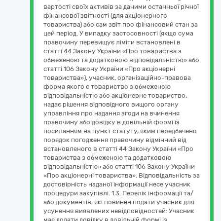
вартості своїх активів за даними останньої річної
фінансової звітності (для акціонерного
товариства) або сам звіт про фінансовий стан за
цей період. У випадку застосовності (якщо сума
правочину перевищує ліміти встановлені в
статті 44 Закону України «Про товариства з
обмеженою та додатковою відповідальністю» або
статті 106 Закону України «Про акціонерні
товариства»), учасник, організаційно-правова
форма якого є товариство з обмеженою
відповідальністю або акціонерне товариство,
надає рішення відповідного вищого органу
управління про надання згоди на вчинення
правочину або довідку в довільній формі із
посиланням на пункт статуту, яким передбачено
порядок погодження правочину відмінний від
встановленого в статті 44 Закону України «Про
товариства з обмеженою та додатковою
відповідальністю» або статті 106 Закону України
«Про акціонерні товариства». Відповідальність за
достовірність наданої інформації несе учасник
процедури закупівлі. 1.3. Перелік інформації та/
або документів, які повинен подати учасник для
усунення виявлених невідповідностей: Учасник
має додати довідку в довільній формі із