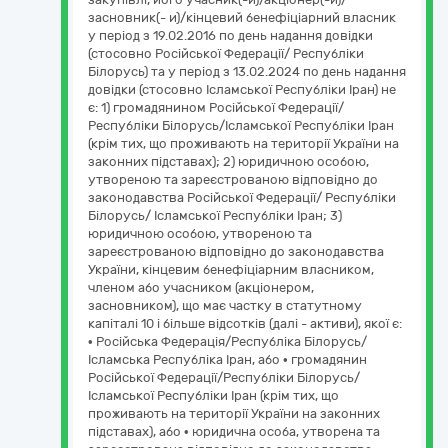
засновник(- и)/кінцевий бенефіціарний власник
у період з 19.02.2016 по день надання довідки
(стосовно Російської Федерації/ Республіки
Білорусь) та у період з 13.02.2024 по день надання
довідки (стосовно Ісламської Республіки Іран) не
є: 1) громадянином Російської Федерації/
Республіки Білорусь/Ісламської Республіки Іран
(крім тих, що проживають на території України на
законних підставах); 2) юридичною особою,
утвореною та зареєстрованою відповідно до
законодавства Російської Федерації/ Республіки
Білорусь/ Ісламської Республіки Іран; 3)
юридичною особою, утвореною та
зареєстрованою відповідно до законодавства
України, кінцевим бенефіціарним власником,
членом або учасником (акціонером,
засновником), що має частку в статутному
капіталі 10 і більше відсотків (далі - активи), якої є:
• Російська Федерація/Республіка Білорусь/
Ісламська Республіка Іран, або • громадянин
Російської Федерації/Республіки Білорусь/
Ісламської Республіки Іран (крім тих, що
проживають на території України на законних
підставах), або • юридична особа, утворена та