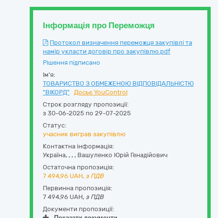
Інформація про Переможця
Протокол визначення переможця закупівлі та
намір укласти договір про закупівлю.pdf
Рішення підписано
Ім'я:
ТОВАРИСТВО З ОБМЕЖЕНОЮ ВІДПОВІДАЛЬНІСТЮ
"ВІКОРД"
Досьє YouControl
Строк розгляду пропозиції:
з 30-06-2025 по 29-07-2025
Статус:
учасник виграв закупівлю
Контактна інформація:
Україна
,
,
,
,
Вашуленко Юрій Генадійович
Остаточна пропозиція:
7 494,96
UAH,
з ПДВ
Первинна пропозиція:
7 494,96 UAH,
з ПДВ
Документи пропозиції:
Показати документи