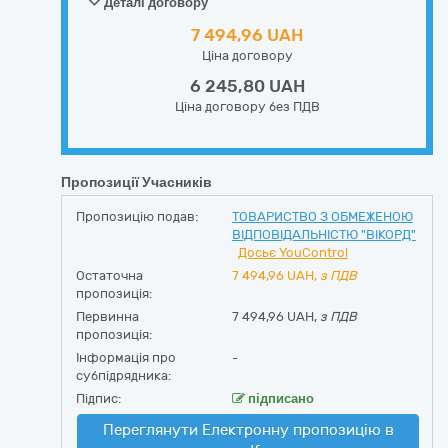
Деталі договору
7 494,96 UAH
Ціна договору
6 245,80 UAH
Ціна договору без ПДВ
Пропозиції Учасників
Пропозицію подав:
ТОВАРИСТВО З ОБМЕЖЕНОЮ
ВІДПОВІДАЛЬНІСТЮ "ВІКОРД"
Досьє YouControl
Остаточна
7 494,96
UAH,
з ПДВ
пропозиція:
Первинна
7 494,96 UAH,
з ПДВ
пропозиція:
Інформація про
-
субпідрядника:
Підпис:
підписано
Переглянути Електронну пропозицію в