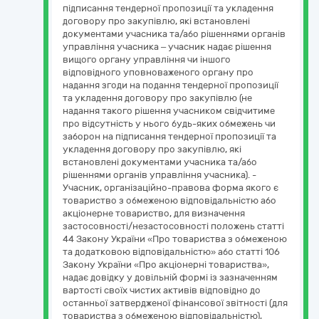
підписання тендерної пропозиції та укладення
договору про закупівлю, які встановлені
документами учасника та/або рішеннями органів
управління учасника – учасник надає рішення
вищого органу управління чи іншого
відповідного уповноваженого органу про
надання згоди на подання тендерної пропозиції
та укладення договору про закупівлю (не
надання такого рішення учасником свідчитиме
про відсутність у нього будь-яких обмежень чи
заборон на підписання тендерної пропозиції та
укладення договору про закупівлю, які
встановлені документами учасника та/або
рішеннями органів управління учасника). -
Учасник, організаційно-правова форма якого є
товариство з обмеженою відповідальністю або
акціонерне товариство, для визначення
застосовності/незастосовності положень статті
44 Закону України «Про товариства з обмеженою
та додатковою відповідальністю» або статті 106
Закону України «Про акціонерні товариства»,
надає довідку у довільній формі із зазначенням
вартості своїх чистих активів відповідно до
останньої затвердженої фінансової звітності (для
товариства з обмеженою відповідальністю),