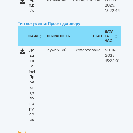
n.p
2025,
7s
13:22:44
Тип документа: Проект договору
ДАТА
ФАЙЛ
ПРИВАТНІСТЬ
СТАН
ТА
ЧАС
До
публічний
Експортовано:
20-06-
да
2025,
то
13:22:01
к
№4
Пр
оє
кт
до
го
во
ру.
do
cx
Інші