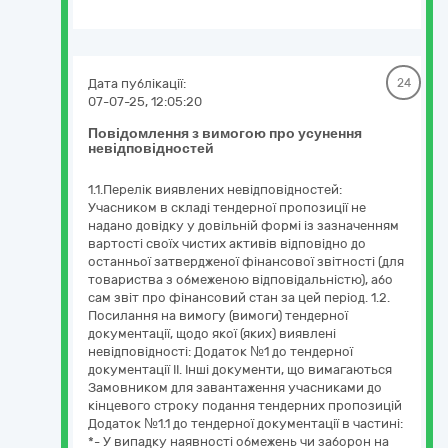
Дата публікації:
24
07-07-25, 12:05:20
Повідомлення з вимогою про усунення
невідповідностей
1.1.Перелік виявлених невідповідностей:
Учасником в складі тендерної пропозиції не
надано довідку у довільній формі із зазначенням
вартості своїх чистих активів відповідно до
останньої затвердженої фінансової звітності (для
товариства з обмеженою відповідальністю), або
сам звіт про фінансовий стан за цей період. 1.2.
Посилання на вимогу (вимоги) тендерної
документації, щодо якої (яких) виявлені
невідповідності: Додаток №1 до тендерної
документації ІІ. Інші документи, що вимагаються
Замовником для завантаження учасниками до
кінцевого строку подання тендерних пропозицій
Додаток №1.1 до тендерної документації в частині:
*- У випадку наявності обмежень чи заборон на