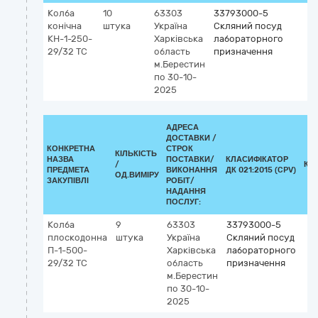
Колба
10
63303
33793000-5
конічна
штука
Україна
Скляний посуд
КН-1-250-
Харківська
лабораторного
29/32 ТС
область
призначення
м.Берестин
по 30-10-
2025
АДРЕСА
ДОСТАВКИ /
КОНКРЕТНА
СТРОК
КІЛЬКІСТЬ
НАЗВА
ПОСТАВКИ/
КЛАСИФІКАТОР
/
КЛ
ПРЕДМЕТА
ВИКОНАННЯ
ДК 021:2015 (CPV)
ОД.ВИМІРУ
ЗАКУПІВЛІ
РОБІТ/
НАДАННЯ
ПОСЛУГ:
Колба
9
63303
33793000-5
плоскодонна
штука
Україна
Скляний посуд
П-1-500-
Харківська
лабораторного
29/32 ТС
область
призначення
м.Берестин
по 30-10-
2025