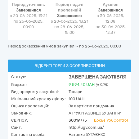
Період уточнень
Період подачі
Аукціон
Завершився
пропозицій
Завершився
з 20-06-2025, 13:21
Завершився
з
30-06-2025,
по 25-06-2025,
з 20-06-2025, 13:21
12:08
00:00
по 28-06-2025,
по
30-06-2025,
15:00
12:37
Період оскарження умов закупівлі - по
25-06-2025, 00:00
ВІДКРИТІ ТОРГИ З ОСОБЛИВОСТЯМИ
ЗАВЕРШЕНА ЗАКУПІВЛЯ
Статус:
Бюджет:
9 594,40
UAH
(з ПДВ)
Вид предмету закупівлі:
Товари
Мінімальний крок аукціону:
100 UAH
Оцінка пропозицій:
За вартістю придбання
Замовник:
АТ "УКРГАЗВИДОБУВАННЯ"
ЄДРПОУ:
30019775
Досьє YouControl
Сайт:
http://ugv.com.ua/
Контактна особа:
Наталья БУГАЄНКО