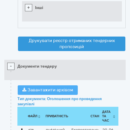
+
Інші
Друкувати реєстр отриманих тендерних
пропозицій
-
Документи тендеру
Завантажити архівом
Тип документа: Оголошення про проведення
закупівлі
ДАТА
ФАЙЛ
ПРИВАТНІСТЬ
СТАН
ТА
ЧАС
sig
публічний
Експортовано:
20-06-