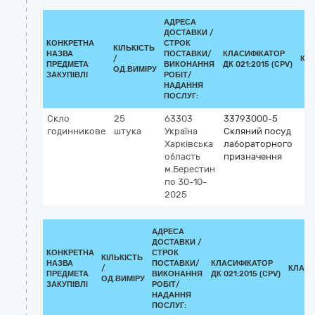
АДРЕСА
ДОСТАВКИ /
КОНКРЕТНА
СТРОК
КІЛЬКІСТЬ
НАЗВА
ПОСТАВКИ/
КЛАСИФІКАТОР
/
КЛ
ПРЕДМЕТА
ВИКОНАННЯ
ДК 021:2015 (CPV)
ОД.ВИМІРУ
ЗАКУПІВЛІ
РОБІТ/
НАДАННЯ
ПОСЛУГ:
Скло
25
63303
33793000-5
годинникове
штука
Україна
Скляний посуд
Харківська
лабораторного
область
призначення
м.Берестин
по 30-10-
2025
АДРЕСА
ДОСТАВКИ /
КОНКРЕТНА
СТРОК
КІЛЬКІСТЬ
НАЗВА
ПОСТАВКИ/
КЛАСИФІКАТОР
/
КЛАСИ
ПРЕДМЕТА
ВИКОНАННЯ
ДК 021:2015 (CPV)
ОД.ВИМІРУ
ЗАКУПІВЛІ
РОБІТ/
НАДАННЯ
ПОСЛУГ: