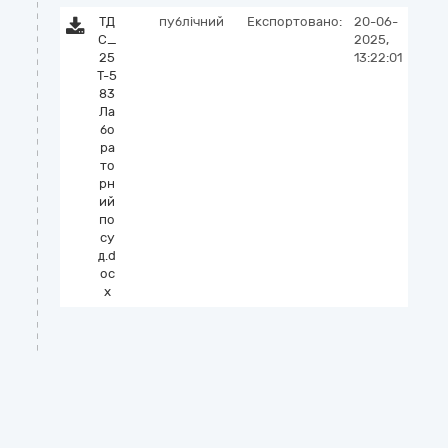
ТД
публічний
Експортовано:
20-06-
С_
2025,
25
13:22:01
Т-5
83
Ла
бо
ра
то
рн
ий
по
су
д.d
oc
x