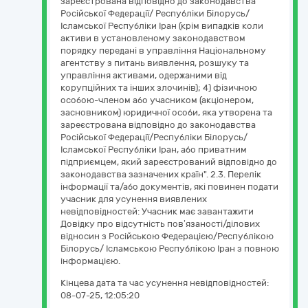
зареєстрована відповідно до законодавства
Російської Федерації/ Республіки Білорусь/
Ісламської Республіки Іран (крім випадків коли
активи в установленому законодавством
порядку передані в управління Національному
агентству з питань виявлення, розшуку та
управління активами, одержаними від
корупційних та інших злочинів); 4) фізичною
особою-членом або учасником (акціонером,
засновником) юридичної особи, яка утворена та
зареєстрована відповідно до законодавства
Російської Федерації/Республіки Білорусь/
Ісламської Республіки Іран, або приватним
підприємцем, який зареєстрований відповідно до
законодавства зазначених країн". 2.3. Перелік
інформації та/або документів, які повинен подати
учасник для усунення виявлених
невідповідностей: Учасник має завантажити
Довідку про відсутність пов’язаності/ділових
відносин з Російською Федерацією/Республікою
Білорусь/ Ісламською Республікою Іран з повною
інформацією.
Кінцева дата та час усунення невідповідностей:
08-07-25, 12:05:20