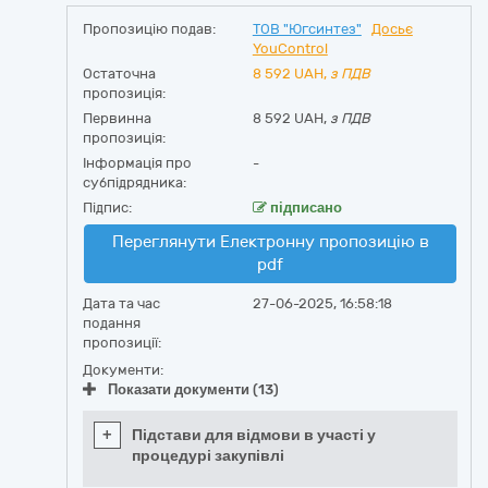
Пропозицію подав:
ТОВ "Югсинтез"
Досьє
YouControl
Остаточна
8 592
UAH,
з ПДВ
пропозиція:
Первинна
8 592 UAH,
з ПДВ
пропозиція:
Інформація про
-
субпідрядника:
Підпис:
підписано
Переглянути Електронну пропозицію в
pdf
Дата та час
27-06-2025, 16:58:18
подання
пропозиції:
Документи:
Показати документи (13)
+
Підстави для відмови в участі у
процедурі закупівлі