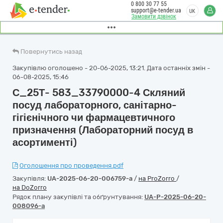
0 800 30 77 55
support@e-tender.ua
UK
Замовити дзвінок
Повернутись назад
Закупівлю оголошено - 20-06-2025, 13:21. Дата останніх змін -
06-08-2025, 15:46
С_25Т- 583_33790000-4 Скляний
посуд лабораторного, санітарно-
гігієнічного чи фармацевтичного
призначення (Лабораторний посуд в
асортименті)
Оголошення про проведення.pdf
Закупівля:
UA-2025-06-20-006759-a
/
на ProZorro
/
на DoZorro
Рядок плану закупівлі та обґрунтування:
UA-P-2025-06-20-
008096-a