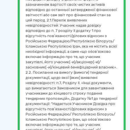
зазначенням вартості своїх чистих активів
відповідно до останньої затвердженої фінансової
звітності або сам звіт про фінансовий стан за
цей період. 2.1.Перелік виявлених
невідповідностей: Учасник надав довідку
відповідно до п. 7 розділу ІІ додатку 1 про
відсутність пов’язаності/ділових відносин з
Російською Федерацією/Республікою Білорусь/
Ісламською Республікою Іран, яка не містить всієї
необхідної інформації, а саме «що обов’язково
включає інформацію про те, що учасник
закупівлі, його учасник(-и)/акціонер(-и)/
засновник(-и)/кінцевий бенефіціарний власник».
2.2. Посилання на вимогу (вимоги) тендерної
документації, щодо якої (яких) виявлені
невідповідності: п.7, Розділу ІІ. «Інші документи,
що вимагаються Замовником для завантаження
учасниками до кінцевого строку подання
тендерних пропозицій», Додатку №1 до тендерної
документації: "Надається Учасником Довідка про
відсутність пов’язаності/ділових відносин з
Російською Федерацією/ Республікою Білорусь/
Ісламською Республікою Іран, що обов’язково
включає інформацію про те, що учасник
закупівлі, його учасник(-и)/акціонер(-и)/