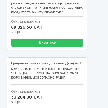
регіональна державна лабораторія Державної
служби України з питань безпечності харчових
продуктів та захисту споживачів"
Очікувана вартість
89 826,60 UAH
з ПДВ
Дивитись
Предметне скло з полем для запису (код за НК 024:2023: 57925 Предметне скло/слайд для мікроскопії IVD (діагностика in vitro) / НК 031:2024: W0503900201-Мікроскопічні слайди)
КОМУНАЛЬНЕ НЕКОМЕРЦІЙНЕ ПІДПРИЄМСТВО
"ВІННИЦЬКЕ ОБЛАСНЕ ПАТОЛОГОАНАТОМІЧНЕ
БЮРО ВІННИЦЬКОЇ ОБЛАСНОЇ РАДИ"
Очікувана вартість
33 204,00 UAH
з ПДВ