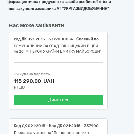
фармацевтична продукція та засоби особистої гігієни
Інші закупівлі замовника АТ "УКРГАЗВИДОБУВАННЯ"
Вас може зацікавити
код ДК 021:2015 - 33790000-4 - Скляний посуд лабораторного, санітарно-гігієнічного чи фармацевтичного призначення (Палички скляні. Бутлі для розчинів реактивів. Колби круглодонні типу Кн з циліндрічною горловиною. Лійки (воронки). Циліндри мірні. Прилад для ілюстрації залежності швидкості хімічних реакцій від умов. Прилад для ілюстрації закону збереження маси речовини. Колби конічні типу Кн з циліндричною горловиною. Колби плоскодонні типу П з циліндричною горловиною.)
КОМУНАЛЬНИЙ ЗАКЛАД "ВІННИЦЬКИЙ ЛІЦЕЙ
№ 26 ІМ. ГЕРОЯ УКРАЇНИ ДМИТРА МАЙБОРОДИ"
Очікувана вартість
115 290,00 UAH
з ПДВ
Дивитись
Код ДК 021:2015 – Код ДК 021:2015 - 33790000-4, Скляний посуд лабораторного, санітарно-гігієнічного чи фармацевтичного призначення (Вироби медичного призначення (Лабораторний посуд))
Державна установа "Дніпропетровська