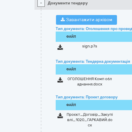
-
Документи тендеру
Завантажити архівом
Тип документа: Оголошення про провед
ФАЙЛ
sign.p7s
Тип документа: Тендерна документація
ФАЙЛ
ОГОЛОШЕННЯ Комп обл
аднання.docx
Тип документа: Проект договору
ФАЙЛ
Проєкт_Договір_Закупі
влі_1020_ГАРКАВИЙ.do
cx