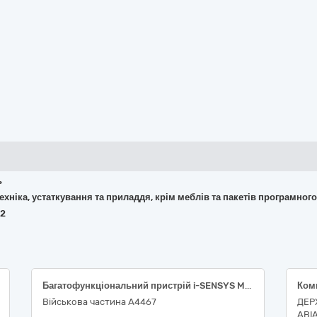
ь
 техніка, устаткування та приладдя, крім меблів та пакетів програмног
62
Багатофункціональний пристрій i-SENSYS MF3010 Canon (5252В004), 30230000-0 Комп'ютерне обладнання за ДК 021:2015 Єдиного закупівельного словника
Військова частина А4467
ДЕР
АВІ