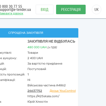
0 800 30 77 55
support@e-tender.ua
ВХІД
РЕЄСТРАЦІЯ
UK
Замовити дзвінок
СПРОЩЕНА ЗАКУПІВЛЯ
ЗАКУПІВЛЯ НЕ ВІДБУЛАСЬ
480 000
UAH
(з ПДВ)
купівлі:
Товари
к аукціону:
2 400 UAH
ій:
За вартістю придбання
ицій:
Поступовий
кість пропозицій:
1
аліфікації:
Ні
Військова частина А4862
26637752
Досьє YouControl
https://425skala.com/
а:
Юрій Хлюстін