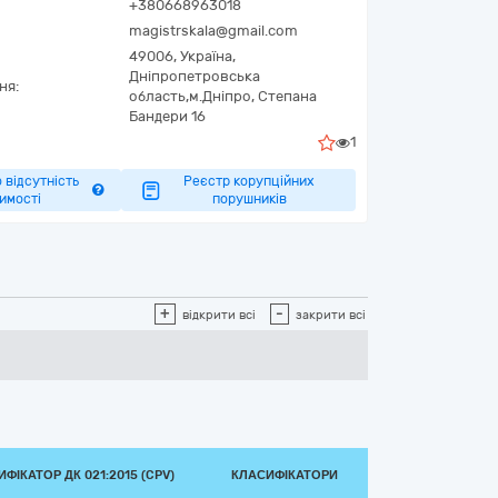
+380668963018
magistrskala@gmail.com
49006,
Україна
,
Дніпропетровська
ня:
область,
м.Дніпро,
Степана
Бандери 16
1
 відсутність
Реєстр корупційних
имості
порушників
+
-
відкрити всі
закрити всі
ФІКАТОР ДК 021:2015 (CPV)
КЛАСИФІКАТОРИ