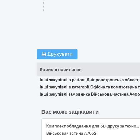
Друкувати
Корисні посилання
Інші закупівлі в регіоні Дніпропетровська област
Інші закупівлі в категорії Офісна та комп’ютерна
Інші закупівлі замовника Військова частина А48
Вас може зацікавити
Комплект обладнання для 3D-друку за технологією SLS (Selective Laser Sintering)
Військова частина А7052