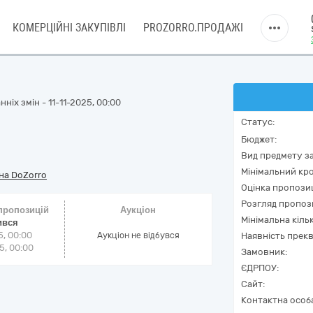
КОМЕРЦІЙНІ ЗАКУПІВЛІ
PROZORRO.ПРОДАЖІ
ніх змін - 11-11-2025, 00:00
Статус:
Бюджет:
Вид предмету за
Мінімальний кро
на DoZorro
Оцінка пропозиц
Розгляд пропоз
 пропозицій
Аукціон
Мінімальна кіль
ився
5, 00:00
Аукціон не відбувся
Наявність прекв
5, 00:00
Замовник:
ЄДРПОУ:
Сайт:
Контактна особ