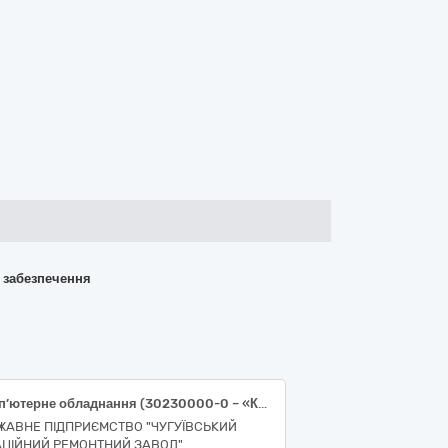
о забезпечення
Комп’ютерне обладнання (30230000-0 – «Комп’ютерне обладнання»)
ЖАВНЕ ПІДПРИЄМСТВО "ЧУГУЇВСЬКИЙ
АЦІЙНИЙ РЕМОНТНИЙ ЗАВОД"