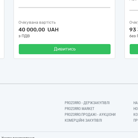
Очікувана вартість
Очік
40 000,00 UAH
93
з ПДВ
без
Дивитись
PROZORRO - ДЕРЖЗАКУПІВЛІ
НА
PROZORRO MARKET
НО
PROZORRO.ПРОДАЖІ - АУКЦІОНИ
КО
КОМЕРЦІЙНІ ЗАКУПІВЛІ
ПР