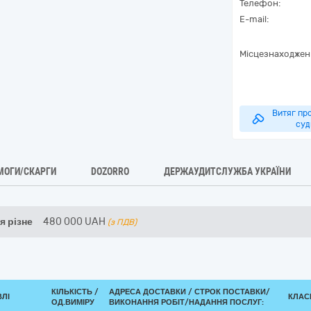
Телефон:
E-mail:
Місцезнаходжен
Витяг про
суд
МОГИ/СКАРГИ
DOZORRO
ДЕРЖАУДИТСЛУЖБА УКРАЇНИ
 різне
480 000
UAH
(з ПДВ)
КІЛЬКІСТЬ /
АДРЕСА ДОСТАВКИ /
СТРОК ПОСТАВКИ/
ВЛІ
КЛАСИ
ОД.ВИМІРУ
ВИКОНАННЯ РОБІТ/НАДАННЯ ПОСЛУГ: