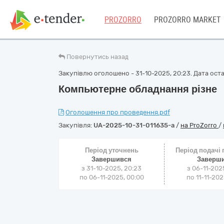
PROZORRO
PROZORRO MARKET
Повернутись назад
Закупівлю оголошено - 31-10-2025, 20:23. Дата остан
Компьютерне обладнання різне
Оголошення про проведення.pdf
Закупівля:
UA-2025-10-31-011635-a
/
на ProZorro
/
Період уточнень
Період подачі
Завершився
Заверш
з 31-10-2025, 20:23
з 06-11-202
по 06-11-2025, 00:00
по 11-11-202