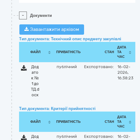
-
Документи
Завантажити архівом
Тип документа: Технічний опис предмету закупівлі
ДАТА
ФАЙЛ
ПРИВАТНІСТЬ
СТАН
ТА
ЧАС
Дод
публічний
Експортовано:
16-02-
ато
2026,
к №
16:38:23
1 до
ТД.d
ocx
Тип документа: Критерії прийнятності
ДАТА
ФАЙЛ
ПРИВАТНІСТЬ
СТАН
ТА
ЧАС
Дод
публічний
Експортовано:
16-02-