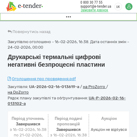
0 800 30 77 55
support@e-tender.ua
UK
Замовити дзвінок
Повернутись назад
Закупівлю оголошено - 16-02-2026, 16:38. Дата останніх змін -
24-02-2026, 00:00
Друкарські термальні цифрові
негативні безпроцесні пластини
Оголошення про проведення.pdf
Закупівля:
UA-2026-02-16-013619-a
/
на ProZorro
/
на DoZorro
Рядок плану закупівлі та обґрунтування:
UA-P-2026-02-16-
013102-a
Період уточнень
Період подачі
Аукціон
Завершився
пропозицій
з 16-02-2026, 16:38
Завершився
Аукціон не відбувся
по 21-02-2026,
з 16-02-2026, 16:38