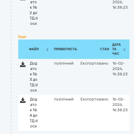
ато
2026,
к №
16:38:23
2 до
ТД.d
ocx
Інші
ДАТА
ФАЙЛ
ПРИВАТНІСТЬ
СТАН
ТА
ЧАС
Дод
публічний
Експортовано:
16-02-
ато
2026,
к №
16:38:23
3 до
ТД.d
ocx
Дод
публічний
Експортовано:
16-02-
ато
2026,
к №
16:38:23
4 до
ТД.d
ocx