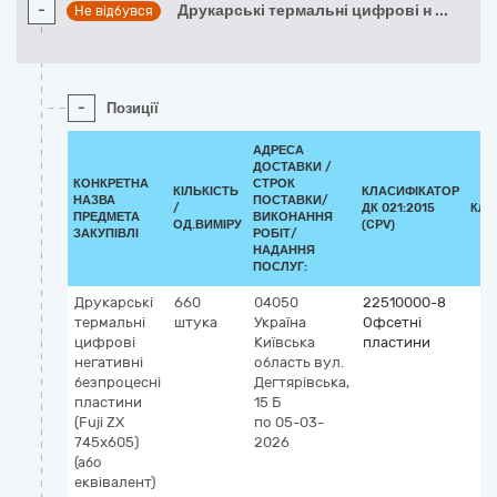
-
Друкарські термальні цифрові н
...
Не відбувся
-
Позиції
АДРЕСА
ДОСТАВКИ /
КОНКРЕТНА
СТРОК
КІЛЬКІСТЬ
КЛАСИФІКАТОР
НАЗВА
ПОСТАВКИ/
/
ДК 021:2015
КЛА
ПРЕДМЕТА
ВИКОНАННЯ
ОД.ВИМІРУ
(CPV)
ЗАКУПІВЛІ
РОБІТ/
НАДАННЯ
ПОСЛУГ:
Друкарські
660
04050
22510000-8
термальні
штука
Україна
Офсетні
цифрові
Київська
пластини
негативні
область
вул.
безпроцесні
Дегтярівська,
пластини
15 Б
(Fuji ZX
по 05-03-
745x605)
2026
(або
еквівалент)