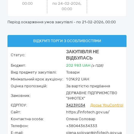
00:00
по 24-02-2026,
00:00
Період оскарження умов закупівлі - по
21-02-2026, 00:00
ВІДКРИТІ ТОРГИ З ОСОБЛИВОСТЯМИ
ЗАКУПІВЛЯ НЕ
Статус:
ВІДБУЛАСЬ
Бюджет:
202 983
UAH
(з ПДВ)
Вид предмету закупівлі:
Товари
Мінімальний крок аукціону:
1 014,92 UAH
Оцінка пропозицій:
За вартістю придбання
ДЕРЖАВНЕ ПІДПРИЄМСТВО
Замовник:
"ІНФОТЕХ"
ЄДРПОУ:
34239034
Досьє YouControl
Сайт:
https://infotech.gov.ua/
Контактна особа:
Олена Соловар
Телефон:
+380443634333
E-mail:
olena.solovar@infotech.gov.ua