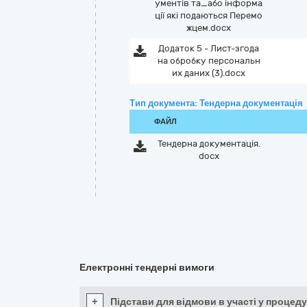
ументів та_або інформа
ції які подаються Перемо
жцем.docx
Додаток 5 - Лист-згода
на обробку персональн
их даних (3).docx
Тип документа: Тендерна документація
ФАЙЛ
Тендерна документація.
docx
Електронні тендерні вимоги
+
Підстави для відмови в участі у процеду