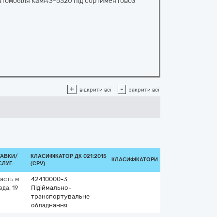
втомобіля КамАЗ-5320 під сортиментовоз
+
-
відкрити всі
закрити всі
ТАВКИ/
КЛАСИФІКАТОР ДК 021:2015
КЛАСИФІКАТОРИ
ЛУГ:
(CPV)
ласть
м.
42410000-3
да, 19
Підіймально-
транспортувальне
обладнання