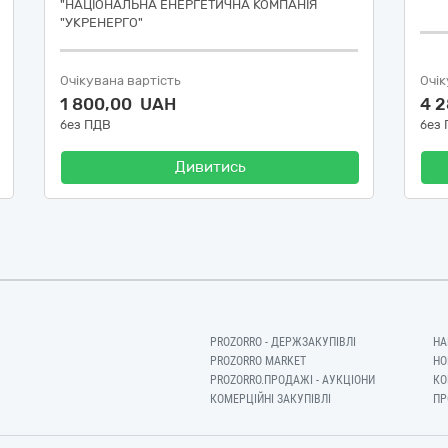
"НАЦІОНАЛЬНА ЕНЕРГЕТИЧНА КОМПАНІЯ
"УКРЕНЕРГО"
Очікувана вартість
Очік
1 800,00 UAH
4 
без ПДВ
без
Дивитись
PROZORRO - ДЕРЖЗАКУПІВЛІ
НА
PROZORRO MARKET
НО
PROZORRO.ПРОДАЖІ - АУКЦІОНИ
КО
КОМЕРЦІЙНІ ЗАКУПІВЛІ
ПР