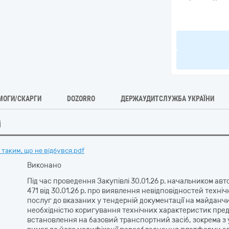
МОГИ/СКАРГИ
DOZORRO
ДЕРЖАУДИТСЛУЖБА УКРАЇНИ
і
таким, що не відбувся.pdf
Виконано
Під час проведення Закупівлі 30.01.26 р. начальником ав
471 від 30.01.26 р. про виявлення невідповідностей техні
послуг до вказаних у тендерній документації на майданч
необхідністю коригування технічних характеристик предме
встановлення на базовий транспортний засіб, зокрема з 