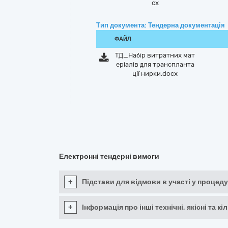
cx
Тип документа: Тендерна документація
ФАЙЛ
ТД_Набір витратних мат
еріалів для транспланта
ції нирки.docx
Електронні тендерні вимоги
+
Підстави для відмови в участі у процеду
+
Інформація про інші технічні, якісні та 