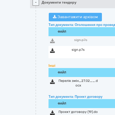
-
Документи тендеру
Завантажити архівом
Тип документа: Оголошення про провед
ФАЙЛ
sign.p7s
sign.p7s
Інші
ФАЙЛ
Перелік змін_27.02__.d
ocx
Тип документа: Проект договору
ФАЙЛ
Проєкт договору (19).do