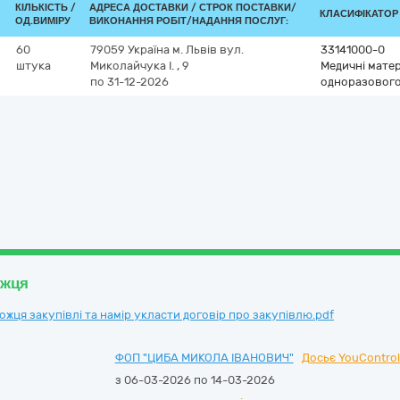
КІЛЬКІСТЬ /
АДРЕСА ДОСТАВКИ /
СТРОК ПОСТАВКИ/
КЛАСИФІКАТОР Д
ОД.ВИМІРУ
ВИКОНАННЯ РОБІТ/НАДАННЯ ПОСЛУГ:
60
79059
Україна
м. Львів
вул.
33141000-0
штука
Миколайчука І. , 9
Медичні матер
по 31-12-2026
одноразового
ожця
ця закупівлі та намір укласти договір про закупівлю.pdf
ФОП "ЦИБА МИКОЛА ІВАНОВИЧ"
Досьє YouControl
з 06-03-2026 по 14-03-2026