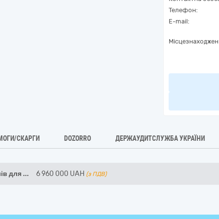
Телефон:
E-mail:
Місцезнаходжен
МОГИ/СКАРГИ
DOZORRO
ДЕРЖАУДИТСЛУЖБА УКРАЇНИ
ів для
...
6 960 000
UAH
(з ПДВ)