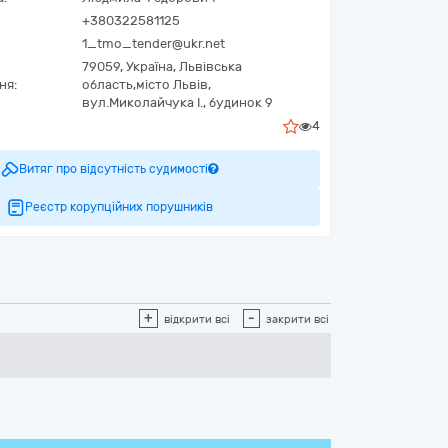
+380322581125
1_tmo_tender@ukr.net
79059,
Україна
,
Львівська
ня:
область,
місто Львів,
вул.Миколайчука І., будинок 9
4
Витяг про відсутність судимості
Реєстр корупційних порушників
+
-
відкрити всі
закрити всі