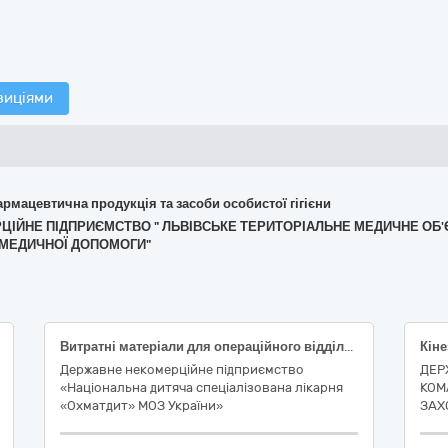
зиціями
армацевтична продукція та засоби особистої гігієни
ЕРЦІЙНЕ ПІДПРИЄМСТВО " ЛЬВІВСЬКЕ ТЕРИТОРІАЛЬНЕ МЕДИЧНЕ ОБ'
 МЕДИЧНОЇ ДОПОМОГИ"
Витратні матеріали для операційного відділення (Рушники м'які) (код ДК 021:2015 – 33140000-3 - Медичні матеріали)
Державне некомерційне підприємство
ДЕР
«Національна дитяча спеціалізована лікарня
КОМ
«Охматдит» МОЗ України»
ЗАХ