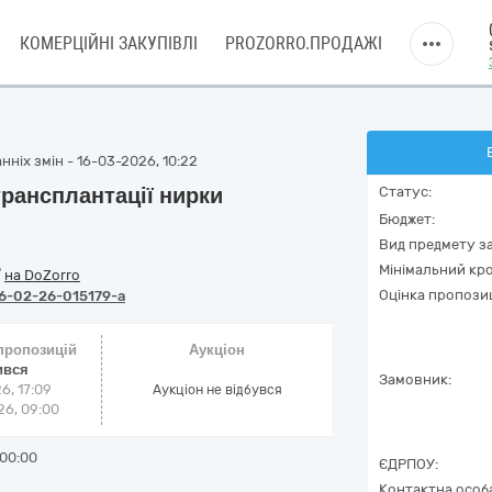
КОМЕРЦІЙНІ ЗАКУПІВЛІ
PROZORRO.ПРОДАЖІ
ніх змін - 16-03-2026, 10:22
трансплантації нирки
Статус:
Бюджет:
Вид предмету за
Мінімальний кро
/
на DoZorro
Оцінка пропозиц
6-02-26-015179-a
 пропозицій
Аукціон
ився
Замовник:
6, 17:09
Аукціон не відбувся
6, 09:00
00:00
ЄДРПОУ:
Контактна особ