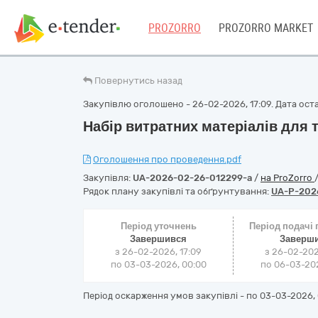
PROZORRO
PROZORRO MARKET
Повернутись назад
Закупівлю оголошено - 26-02-2026, 17:09. Дата остан
Набір витратних матеріалів для 
Оголошення про проведення.pdf
Закупівля:
UA-2026-02-26-012299-a
/
на ProZorro
Рядок плану закупівлі та обґрунтування:
UA-P-202
Період уточнень
Період подачі
Завершився
Заверш
з 26-02-2026, 17:09
з 26-02-202
по 03-03-2026, 00:00
по 06-03-202
Період оскарження умов закупівлі - по
03-03-2026, 