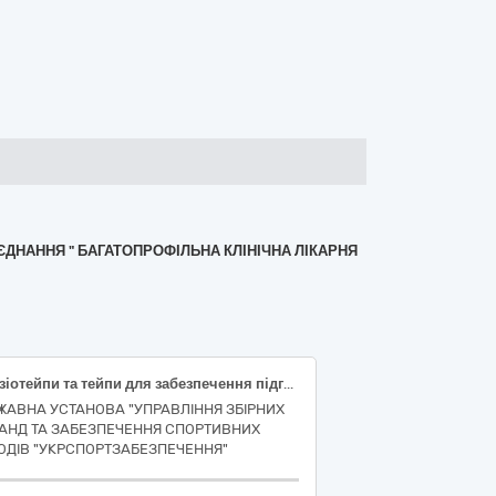
ЄДНАННЯ " БАГАТОПРОФІЛЬНА КЛІНІЧНА ЛІКАРНЯ
Кінезіотейпи та тейпи для забезпечення підготовки та участі національної збірної команди України з боротьби греко-римської та боротьби вільної в міжнародних змаганнях, наказ 1762 та 1723, ДК 021:2015:33140000-3: Медичні матеріали, НК 024:2023: 60310 - Знеболювальний фототерапевтичний шкірний пластир
ЖАВНА УСТАНОВА "УПРАВЛІННЯ ЗБІРНИХ
АНД ТА ЗАБЕЗПЕЧЕННЯ СПОРТИВНИХ
ОДІВ "УКРСПОРТЗАБЕЗПЕЧЕННЯ"