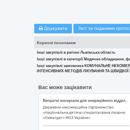
Друкувати
Звіт за поданими пропо
Корисні посилання
Інші закупівлі в регіоні Львівська область
Інші закупівлі в категорії Медичне обладнання, ф
Інші закупівлі замовника КОМУНАЛЬНЕ НЕКОМ
ІНТЕНСИВНИХ МЕТОДІВ ЛІКУВАННЯ ТА ШВИДКОЇ
Вас може зацікавити
Витратні матеріали для операційного відділення (Рушники м'які) (код ДК 021:2015 – 33140000-3 - Медичні матеріали)
Державне некомерційне підприємство
«Національна дитяча спеціалізована лікарня
«Охматдит» МОЗ України»