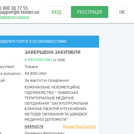
0 800 30 77 55
support@e-tender.ua
ВХІД
РЕЄСТРАЦІЯ
UK
Замовити дзвінок
ВІДКРИТІ ТОРГИ З ОСОБЛИВОСТЯМИ
ЗАВЕРШЕНА ЗАКУПІВЛЯ
6 960 000
UAH
(з ПДВ)
купівлі:
Товари
к аукціону:
34 800 UAH
ій:
За вартістю придбання
КОМУНАЛЬНЕ НЕКОМЕРЦІЙНЕ
ПІДПРИЄМСТВО " ЛЬВІВСЬКЕ
ТЕРИТОРІАЛЬНЕ МЕДИЧНЕ
ОБ'ЄДНАННЯ " БАГАТОПРОФІЛЬНА
КЛІНІЧНА ЛІКАРНЯ ІНТЕНСИВНИХ
МЕТОДІВ ЛІКУВАННЯ ТА ШВИДКОЇ
МЕДИЧНОЇ ДОПОМОГИ"
44496574
Досьє YouControl
а:
Людмила Федорович