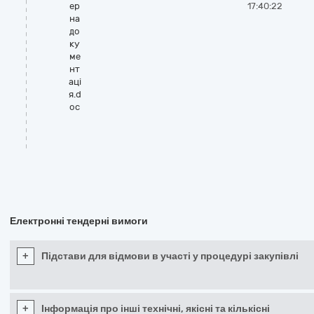
ер
17:40:22
на
до
ку
ме
нт
аці
я.d
oc
Електронні тендерні вимоги
+
Підстави для відмови в участі у процедурі закупівлі
+
Інформація про інші технічні, якісні та кількісні