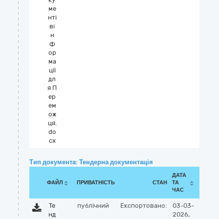
ме
нті
ві
н
ф
ор
ма
ції
дл
я П
ер
ем
ож
ця.
do
cx
Тип документа: Тендерна документація
ДАТА
ФАЙЛ
ПРИВАТНІСТЬ
СТАН
ТА
ЧАС
Те
публічний
Експортовано:
03-03-
нд
2026,