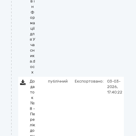
в і
н
ф
ор
ма
ції
дл
я У
ча
сн
ик
а.d
oc
x
До
публічний
Експортовано:
03-03-
да
2026,
то
17:40:22
к
№
8 -
Пе
ре
лік
до
ку