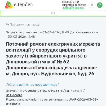
0 800 30 77 55
support@e-tender.ua
UK
Замовити дзвінок
Повернутись назад
Закупівлю оголошено - 03-03-2026, 17:40. Дата останніх змін
- 30-03-2026, 14:48
Поточний ремонт електричних мереж та
вентиляції у спорудах цивільного
захисту (найпростішого укриття) в
Дніпровській гімназії № 62
Дніпровської міської ради за адресою:
м. Дніпро, вул. Будівельників, буд. 26
Оголошення про проведення.pdf
Закупівля:
UA-2026-03-03-014783-a
/
на ProZorro
/
на DoZorro
Рядок плану закупівлі та обґрунтування:
UA-P-2026-03-03-
018102-a