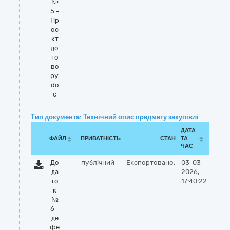
№
5 -
Пр
оє
кт
до
го
во
ру.
do
c
Тип документа: Технічний опис предмету закупівлі
ДАТА
ФАЙЛ
ПРИВАТНІСТЬ
СТАН
ТА
ЧАС
До
публічний
Експортовано:
03-03-
да
2026,
то
17:40:22
к
№
6 -
де
фе