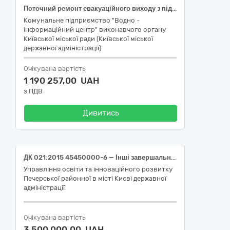
Поточний ремонт евакуаційного виходу з підземного резервуару прилеглого до водонапірної башти №1 КП «Водно-інформаційний центр» по вул. Грушевського, 1В у Печерському районі м.Києва
Комунальне підприємство "Водно -
інформаційний центр" виконавчого органу
Київської міської ради (Київської міської
державної адміністрації)
Очікувана вартість
1 190 257,00 UAH
з ПДВ
Дивитись
ДК 021:2015 45450000-6 — Інші завершальні будівельні роботи (Аварійно-відновлювальний поточний ремонт внутрішніх приміщень та інженерних мереж ЗЗСО № 90 вул. Лаврська, 2)
Управління освіти та інноваційного розвитку
Печерської районної в місті Києві державної
адміністрації
Очікувана вартість
3 500 000,00 UAH