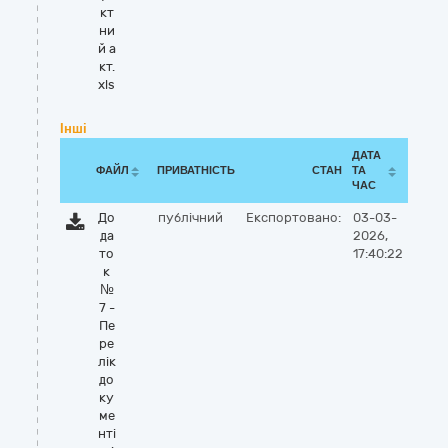
кт
ни
й а
кт.
xls
Інші
ДАТА
ФАЙЛ
ПРИВАТНІСТЬ
СТАН
ТА
ЧАС
До
публічний
Експортовано:
03-03-
да
2026,
то
17:40:22
к
№
7 -
Пе
ре
лік
до
ку
ме
нті