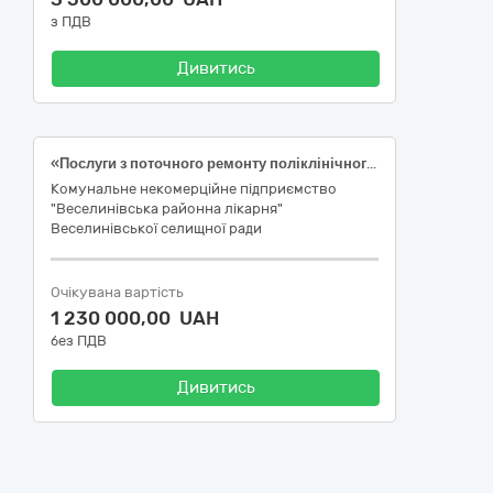
з ПДВ
Дивитись
«Послуги з поточного ремонту поліклінічного відділення КНП «Веселинівська районна лікарня» Веселинівської селищної ради
Комунальне некомерційне підприємство
"Веселинівська районна лікарня"
Веселинівської селищної ради
Очікувана вартість
1 230 000,00 UAH
без ПДВ
Дивитись