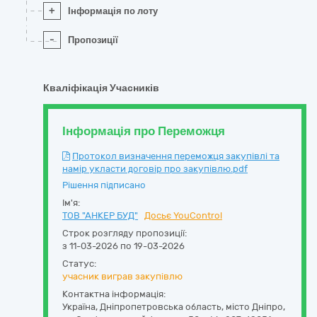
+
Інформація по лоту
-
Пропозиції
Кваліфікація Учасників
Інформація про Переможця
Протокол визначення переможця закупівлі та
намір укласти договір про закупівлю.pdf
Рішення підписано
Ім'я:
ТОВ "АНКЕР БУД"
Досьє YouControl
Строк розгляду пропозиції:
з 11-03-2026 по 19-03-2026
Статус:
учасник виграв закупівлю
Контактна інформація:
Україна
,
Дніпропетровська область
,
місто Дніпро,