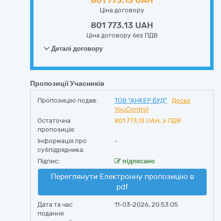
801 773,13 UAH
Ціна договору
801 773,13 UAH
Ціна договору без ПДВ
Деталі договору
Пропозиції Учасників
Пропозицію подав:
ТОВ "АНКЕР БУД"
Досьє
YouControl
Остаточна
801 773,13
UAH,
з ПДВ
пропозиція:
Інформація про
-
субпідрядника:
Підпис:
підписано
Переглянути Електронну пропозицію в
pdf
Дата та час
11-03-2026, 20:53:05
подання