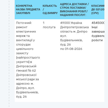
АДРЕСА ДОСТАВКИ /
КОНКРЕТНА
КІЛЬКІСТЬ
КЛАСИФІКА
СТРОК ПОСТАВКИ/
НАЗВА ПРЕДМЕТА
/
ДК 021:2015
ВИКОНАННЯ РОБІТ/
ЗАКУПІВЛІ
ОД.ВИМІРУ
(CPV)
НАДАННЯ ПОСЛУГ:
Поточний
1
49000
Україна
45450000
ремонт
послуга
Дніпропетровська
Інші
електричних
область
м. Дніпро
завершаль
мереж та
вул.
будівельні
вентиляції у
Будівельників,
роботи
спорудах
буд. 26
цивільного
по 01-08-2026
захисту
(найпростішого
укриття) в
Дніпровській
гімназії № 62
Дніпровської
міської ради за
адресою: м.
Дніпро, вул.
Будівельників,
буд. 26