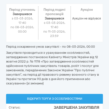
Період уточнень
Період подачі
Аукціон
Завершився
пропозицій
з 03-03-2026,
Завершився
Аукціон не відбувся
17:40
з 03-03-2026,
по 08-03-2026,
17:40
00:00
по 11-03-2026,
23:59
Період оскарження умов закупівлі - по
08-03-2026, 00:00
Закупівля проводиться з урахуванням особливостей,
затверджених постановою Кабінету Міністрів України від 12
жовтня 2022 р. № 1178 «Про затвердження особливостей
здійснення публічних закупівель товарів, робіт і послуг для
замовників, передбачених Законом України “Про публічні
закупівлі”, на період дії правового режиму воєнного стану в
Україні та протягом 90 днів з дня його припинення або
скасування» (зі змінами)
ВІДКРИТІ ТОРГИ З ОСОБЛИВОСТЯМИ
ЗАВЕРШЕНА ЗАКУПІВЛЯ
Статус: