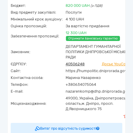
Бюджет:
820 000
UAH
(з ПДВ)
Вид предмету закупівлі:
Послуги
Мінімальний крок аукціону:
4 100 UAH
Оцінка пропозицій:
За вартістю придбання
12 300 UAH
Забезпечення пропозиції:
Отримати банківську гарантію
ДЕПАРТАМЕНТ ГУМАНІТАРНОЇ
Замовник:
ПОЛІТИКИ ДНІПРОВСЬКОЇ МІСЬКОЇ
РАДИ
ЄДРПОУ:
40506248
Досьє YouContro
Сайт:
https://humpolitic.dniprorada.gov.ua
Контактна особа:
Марина Назаренко
Телефон:
+380634075064
E-mail:
nazarenkomp@dhp.dniprorada.gov.u
49000,
Україна
,
Дніпропетровська
Місцезнаходження:
область,
м. Дніпро,
просп.
Д.Яворницького 75
Витяг про відсутність судимості