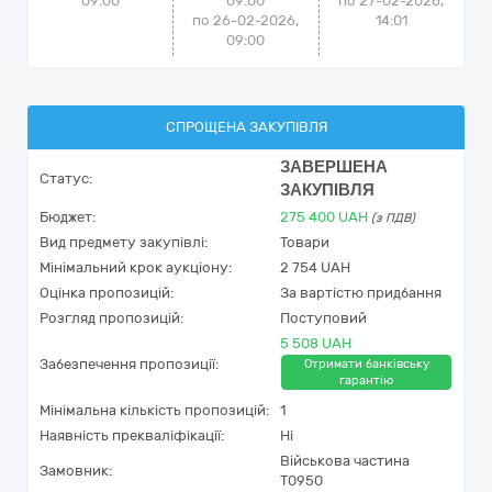
09:00
09:00
по
27-02-2026,
по 26-02-2026,
14:01
09:00
СПРОЩЕНА ЗАКУПІВЛЯ
ЗАВЕРШЕНА
Статус:
ЗАКУПІВЛЯ
Бюджет:
275 400
UAH
(з ПДВ)
Вид предмету закупівлі:
Товари
Мінімальний крок аукціону:
2 754 UAH
Оцінка пропозицій:
За вартістю придбання
Розгляд пропозицій:
Поступовий
5 508 UAH
Забезпечення пропозиції:
Отримати банківську
гарантію
Мінімальна кількість пропозицій:
1
Наявність прекваліфікації:
Ні
Військова частина
Замовник:
Т0950