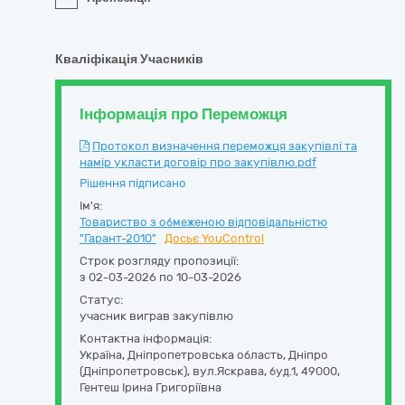
Кваліфікація Учасників
Інформація про Переможця
Протокол визначення переможця закупівлі та
намір укласти договір про закупівлю.pdf
Рішення підписано
Ім'я:
Товариство з обмеженою відповідальністю
"Гарант-2010"
Досьє YouControl
Строк розгляду пропозиції:
з 02-03-2026 по 10-03-2026
Статус:
учасник виграв закупівлю
Контактна інформація:
Україна
,
Дніпропетровська область
,
Дніпро
(Дніпропетровськ),
вул.Яскрава, буд.1
,
49000
,
Гентеш Ірина Григоріївна