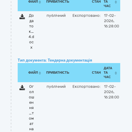
ФАЙЛ
ПРИВАТНІСТЬ
СТАН
ТА
ЧАС
До
публічний
Експортовано:
17-02-
да
2026,
то
16:28:00
к_
4.d
oc
x
Тип документа: Тендерна документація
ДАТА
ФАЙЛ
ПРИВАТНІСТЬ
СТАН
ТА
ЧАС
Ог
публічний
Експортовано:
17-02-
ол
2026,
ош
16:28:00
ен
ня
_т
ом
ат
на