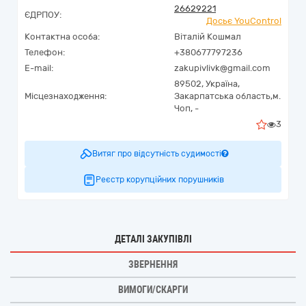
26629221
ЄДРПОУ:
Досьє YouControl
Контактна особа:
Віталій Кошмал
Телефон:
+380677797236
E-mail:
zakupivlivk@gmail.com
89502,
Україна
,
Місцезнаходження:
Закарпатська область,
м.
Чоп,
-
3
Витяг про відсутність судимості
Реєстр корупційних порушників
ДЕТАЛІ ЗАКУПІВЛІ
ЗВЕРНЕННЯ
ВИМОГИ/СКАРГИ