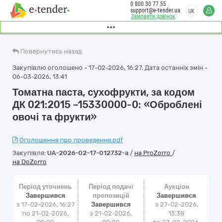
0 800 30 77 55
support@e-tender.ua
UK
Замовити дзвінок
Повернутись назад
Закупівлю оголошено - 17-02-2026, 16:27. Дата останніх змін -
06-03-2026, 13:41
Томатна паста, сухофрукти, за кодом
ДК 021:2015 –15330000-0: «Оброблені
овочі та фрукти»
Оголошення про проведення.pdf
Закупівля:
UA-2026-02-17-012732-a
/
на ProZorro
/
на DoZorro
Період уточнень
Період подачі
Аукціон
Завершився
пропозицій
Завершився
з 17-02-2026, 16:27
Завершився
з
27-02-2026,
по 21-02-2026,
з 21-02-2026,
13:38