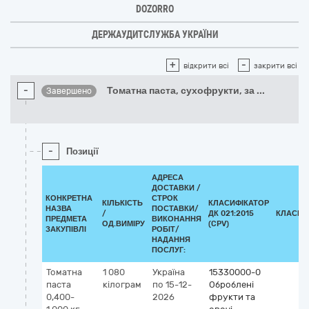
DOZORRO
ДЕРЖАУДИТСЛУЖБА УКРАЇНИ
+
-
відкрити всі
закрити всі
-
Томатна паста, сухофрукти, за
...
Завершено
-
Позиції
АДРЕСА
ДОСТАВКИ /
КОНКРЕТНА
СТРОК
КІЛЬКІСТЬ
КЛАСИФІКАТОР
НАЗВА
ПОСТАВКИ/
/
ДК 021:2015
КЛАСИФ
ПРЕДМЕТА
ВИКОНАННЯ
ОД.ВИМІРУ
(CPV)
ЗАКУПІВЛІ
РОБІТ/
НАДАННЯ
ПОСЛУГ:
Томатна
1 080
Україна
15330000-0
паста
кілограм
по 15-12-
Оброблені
0,400-
2026
фрукти та