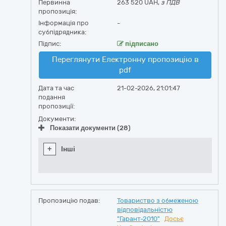
Первинна
263 520 UAH,
з ПДВ
пропозиція:
Інформація про
-
субпідрядника:
Підпис:
підписано
Переглянути Електронну пропозицію в
pdf
Дата та час
21-02-2026, 21:01:47
подання
пропозиції:
Документи:
Показати документи (28)
+
Інші
Пропозицію подав:
Товариство з обмеженою
відповідальністю
"Гарант-2010"
Досьє