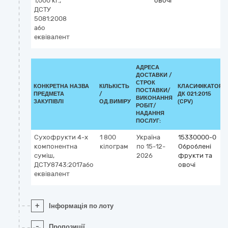
1,000 кг.,
овочі
ДСТУ
5081:2008
або
еквівалент
АДРЕСА
ДОСТАВКИ /
СТРОК
КОНКРЕТНА НАЗВА
КІЛЬКІСТЬ
КЛАСИФІКАТОР
ПОСТАВКИ/
ПРЕДМЕТА
/
ДК 021:2015
ВИКОНАННЯ
ЗАКУПІВЛІ
ОД.ВИМІРУ
(CPV)
РОБІТ/
НАДАННЯ
ПОСЛУГ:
Сухофрукти 4-х
1 800
Україна
15330000-0
компонентна
кілограм
по 15-12-
Оброблені
суміш,
2026
фрукти та
ДСТУ8743:2017або
овочі
еквівалент
+
Інформація по лоту
-
Пропозиції