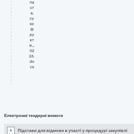
па
ст
а,
су
хо
ф
ру
кт
и_
02
26.
do
cx
Електронні тендерні вимоги
+
Підстави для відмови в участі у процедурі закупівлі