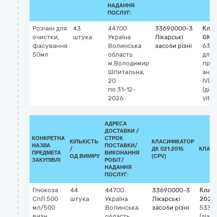
НАДАННЯ
ПОСЛУГ:
Розчин для
43
44700
33690000-3
Клас
очистки,
штука
Україна
Лікарські
GMD
фасування
Волинська
засоби різні
633
50мл
область
для 
м.Володимир
прил
Шпитальна,
анал
20
IVD
по 31-12-
(діа
2026
vitro
АДРЕСА
ДОСТАВКИ /
КОНКРЕТНА
СТРОК
КІЛЬКІСТЬ
КЛАСИФІКАТОР
НАЗВА
ПОСТАВКИ/
/
ДК 021:2015
КЛАСИ
ПРЕДМЕТА
ВИКОНАННЯ
ОД.ВИМІРУ
(CPV)
ЗАКУПІВЛІ
РОБІТ/
НАДАННЯ
ПОСЛУГ:
Глюкоза
44
44700
33690000-3
Клас
СпЛ 500
штука
Україна
Лікарські
2023
мл/500
Волинська
засоби різні
5330
визн
область
(діагн