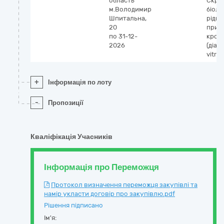
область
Скри
м.Володимир
біоло
Шпитальна,
рідин
20
прих
по 31-12-
кров 
2026
(діаг
vitro)
+
Інформація по лоту
-
Пропозиції
Кваліфікація Учасників
Інформація про Переможця
Протокол визначення переможця закупівлі та
намір укласти договір про закупівлю.pdf
Рішення підписано
Ім'я: