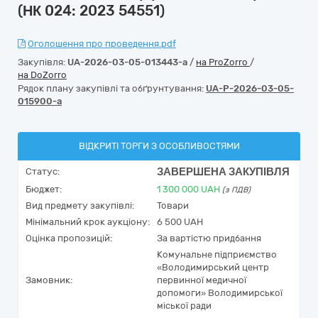
(НК 024: 2023 54551)
Оголошення про проведення.pdf
Закупівля:
UA-2026-03-05-013443-a
/
на ProZorro
/
на DoZorro
Рядок плану закупівлі та обґрунтування:
UA-P-2026-03-05-
015900-a
ВІДКРИТІ ТОРГИ З ОСОБЛИВОСТЯМИ
ЗАВЕРШЕНА ЗАКУПІВЛЯ
Статус:
Бюджет:
1 300 000
UAH
(з ПДВ)
Вид предмету закупівлі:
Товари
Мінімальний крок аукціону:
6 500 UAH
Оцінка пропозицій:
За вартістю придбання
Комунальне підприємство
«Володимирський центр
Замовник:
первинної медичної
допомоги» Володимирської
міської ради