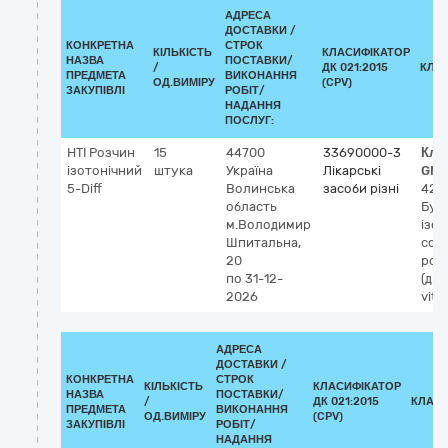
АДРЕСА
ДОСТАВКИ /
КОНКРЕТНА
СТРОК
КІЛЬКІСТЬ
КЛАСИФІКАТОР
НАЗВА
ПОСТАВКИ/
/
ДК 021:2015
КЛА
ПРЕДМЕТА
ВИКОНАННЯ
ОД.ВИМІРУ
(CPV)
ЗАКУПІВЛІ
РОБІТ/
НАДАННЯ
ПОСЛУГ:
HTI Розчин
15
44700
33690000-3
Кла
ізотонічний
штука
Україна
Лікарські
GMD
5-Diff
Волинська
засоби різні
426
область
Буф
м.Володимир
ізо
Шпитальна,
сол
20
розч
по 31-12-
(діа
2026
vitro
АДРЕСА
ДОСТАВКИ /
КОНКРЕТНА
СТРОК
КІЛЬКІСТЬ
КЛАСИФІКАТОР
НАЗВА
ПОСТАВКИ/
/
ДК 021:2015
КЛАСИ
ПРЕДМЕТА
ВИКОНАННЯ
ОД.ВИМІРУ
(CPV)
ЗАКУПІВЛІ
РОБІТ/
НАДАННЯ