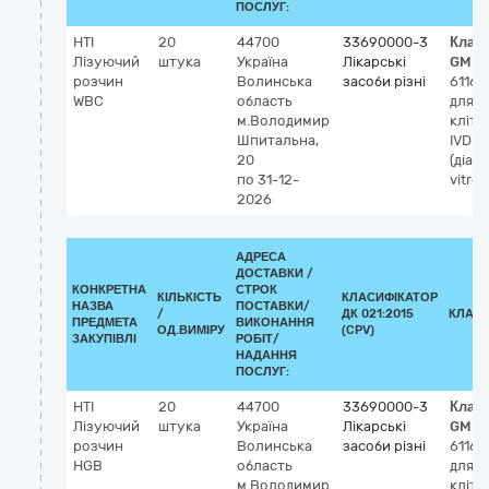
ПОСЛУГ:
HTI
20
44700
33690000-3
Клас
Лізуючий
штука
Україна
Лікарські
GMDN
розчин
Волинська
засоби різні
61165
WBC
область
для л
м.Володимир
кліти
Шпитальна,
IVD
20
(діаг
по 31-12-
vitro)
2026
АДРЕСА
ДОСТАВКИ /
КОНКРЕТНА
СТРОК
КІЛЬКІСТЬ
КЛАСИФІКАТОР
НАЗВА
ПОСТАВКИ/
/
ДК 021:2015
КЛАСИ
ПРЕДМЕТА
ВИКОНАННЯ
ОД.ВИМІРУ
(CPV)
ЗАКУПІВЛІ
РОБІТ/
НАДАННЯ
ПОСЛУГ:
HTI
20
44700
33690000-3
Клас
Лізуючий
штука
Україна
Лікарські
GMDN
розчин
Волинська
засоби різні
61165
HGB
область
для л
м.Володимир
кліти