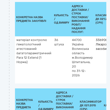
АДРЕСА
ДОСТАВКИ /
СТРОК
КІЛЬКІСТЬ
КЛАСИФІК
КОНКРЕТНА НАЗВА
ПОСТАВКИ/
/
ДК 021:20
ПРЕДМЕТА ЗАКУПІВЛІ
ВИКОНАННЯ
ОД.ВИМІРУ
(CPV)
РОБІТ/
НАДАННЯ
ПОСЛУГ:
матеріал контролю
36
44700
3369000
гематологічний
штука
Україна
Лікарські
атестований
Волинська
засоби рі
багатопараметричний
область
Para 12 Extend (1
м.Володимир
Норма)
Шпитальна,
20
по 31-12-
2026
АДРЕСА
ДОСТАВКИ /
КОНКРЕТНА
СТРОК
КІЛЬКІСТЬ
КЛАСИФІКАТОР
НАЗВА
ПОСТАВКИ/
/
ДК 021:2015
КЛА
ПРЕДМЕТА
ВИКОНАННЯ
ОД.ВИМІРУ
(CPV)