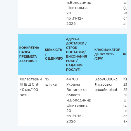
м.Володимир
щіль
Шпитальна,
(діа
20
наб
по 31-12-
спе
2026
ана
АДРЕСА
ДОСТАВКИ /
КОНКРЕТНА
СТРОК
КІЛЬКІСТЬ
КЛАСИФІКАТОР
НАЗВА
ПОСТАВКИ/
/
ДК 021:2015
КЛА
ПРЕДМЕТА
ВИКОНАННЯ
ОД.ВИМІРУ
(CPV)
ЗАКУПІВЛІ
РОБІТ/
НАДАННЯ
ПОСЛУГ:
Холестерин
15
44700
33690000-3
Кла
ЛПВЩ СпЛ
штука
Україна
Лікарські
202
40 мл/100
Волинська
засоби різні
533
визн
область
ліп
м.Володимир
щіль
Шпитальна,
(діа
20
наб
по 31-12-
спе
2026
ана