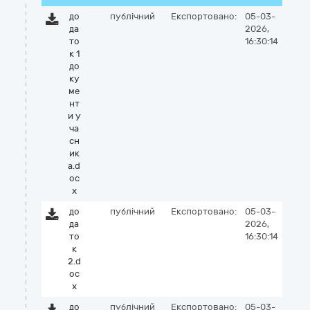
до
публічний
Експортовано:
05-03-
да
2026,
то
16:30:14
к 1
до
ку
ме
нт
и у
ча
сн
ик
а.d
oc
x
до
публічний
Експортовано:
05-03-
да
2026,
то
16:30:14
к
2.d
oc
x
до
публічний
Експортовано:
05-03-