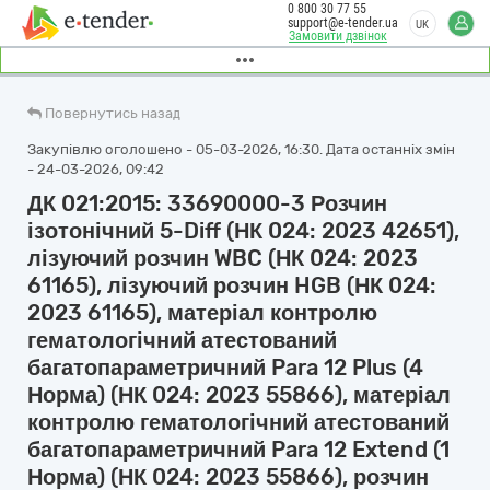
0 800 30 77 55
support@e-tender.ua
UK
Замовити дзвінок
Повернутись назад
Закупівлю оголошено - 05-03-2026, 16:30. Дата останніх змін
- 24-03-2026, 09:42
ДК 021:2015: 33690000-3 Розчин
ізотонічний 5-Diff (НК 024: 2023 42651),
лізуючий розчин WBC (НК 024: 2023
61165), лізуючий розчин HGB (НК 024:
2023 61165), матеріал контролю
гематологічний атестований
багатопараметричний Para 12 Plus (4
Норма) (НК 024: 2023 55866), матеріал
контролю гематологічний атестований
багатопараметричний Para 12 Extend (1
Норма) (НК 024: 2023 55866), розчин