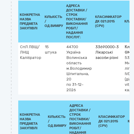
АДРЕСА
ДОСТАВКИ /
КОНКРЕТНА
СТРОК
КІЛЬКІСТЬ
КЛАСИФІКАТОР
НАЗВА
ПОСТАВКИ/
/
ДК 021:2015
КЛАС
ПРЕДМЕТА
ВИКОНАННЯ
ОД.ВИМІРУ
(CPV)
ЗАКУПІВЛІ
РОБІТ/
НАДАННЯ
ПОСЛУГ:
СпЛ ЛВЩ/
15
44700
33690000-3
Клас
ЛНЩ
штука
Україна
Лікарські
GMD
Калібратор
Волинська
засоби різні
533
область
Множ
м.Володимир
ліпід
Шпитальна,
IVD
20
(діаг
по 31-12-
vitro)
2026
калі
АДРЕСА
ДОСТАВКИ /
КОНКРЕТНА
СТРОК
КІЛЬКІСТЬ
КЛАСИФІКАТОР
НАЗВА
ПОСТАВКИ/
/
ДК 021:2015
КЛ
ПРЕДМЕТА
ВИКОНАННЯ
ОД.ВИМІРУ
(CPV)
ЗАКУПІВЛІ
РОБІТ/
НАДАННЯ