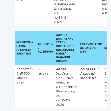
м.Володимир
набір
Шпитальна,
спек
20
аналі
по 31-12-
2026
АДРЕСА
ДОСТАВКИ /
КОНКРЕТНА
СТРОК
КІЛЬКІСТЬ
КЛАСИФІКАТОР
НАЗВА
ПОСТАВКИ/
/
ДК 021:2015
КЛА
ПРЕДМЕТА
ВИКОНАННЯ
ОД.ВИМІРУ
(CPV)
ЗАКУПІВЛІ
РОБІТ/
НАДАННЯ
ПОСЛУГ:
Холестерин
28
44700
33690000-3
Кла
СпЛ 500
штука
Україна
Лікарські
202
мл/500
Волинська
засоби різні
533
визн
область
хол
м.Володимир
(діа
Шпитальна,
наб
20
спе
по 31-12-
ана
2026