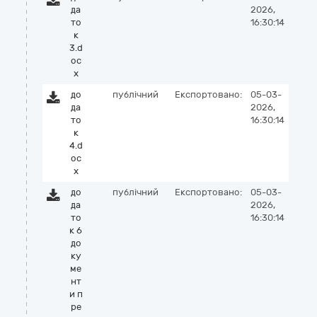
да
2026,
то
16:30:14
к
3.d
oc
x
до
публічний
Експортовано:
05-03-
да
2026,
то
16:30:14
к
4.d
oc
x
до
публічний
Експортовано:
05-03-
да
2026,
то
16:30:14
к 6
до
ку
ме
нт
и п
ре