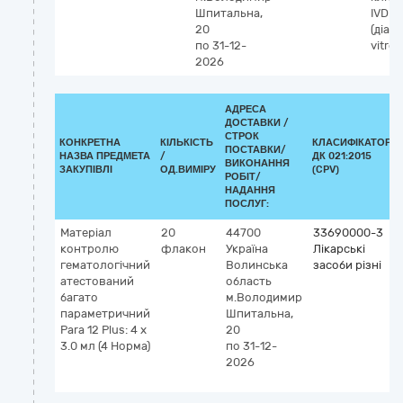
Шпитальна,
IVD
20
(діаг
по 31-12-
vitro)
2026
АДРЕСА
ДОСТАВКИ /
СТРОК
КОНКРЕТНА
КІЛЬКІСТЬ
КЛАСИФІКАТОР
ПОСТАВКИ/
НАЗВА ПРЕДМЕТА
/
ДК 021:2015
ВИКОНАННЯ
ЗАКУПІВЛІ
ОД.ВИМІРУ
(CPV)
РОБІТ/
НАДАННЯ
ПОСЛУГ:
Матеріал
20
44700
33690000-3
контролю
флакон
Україна
Лікарські
гематологічний
Волинська
засоби різні
атестований
область
багато
м.Володимир
параметричний
Шпитальна,
Para 12 Plus: 4 x
20
3.0 мл (4 Норма)
по 31-12-
2026