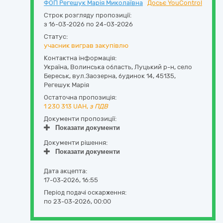
ФОП Регешук Марія Миколаївна
Досьє YouControl
Строк розгляду пропозиції:
з 16-03-2026 по 24-03-2026
Статус:
учасник виграв закупівлю
Контактна інформація:
Україна
,
Волинська область
,
Луцький р-н, село
Береськ,
вул.Заозерна, будинок 14
,
45135
,
Регешук Марія
Остаточна пропозиція:
1 230 313
UAH,
з ПДВ
Документи пропозиції:
Показати документи
Документи рішення:
Показати документи
Дата акцепта:
17-03-2026, 16:55
Період подачі оскарження:
по 23-03-2026, 00:00