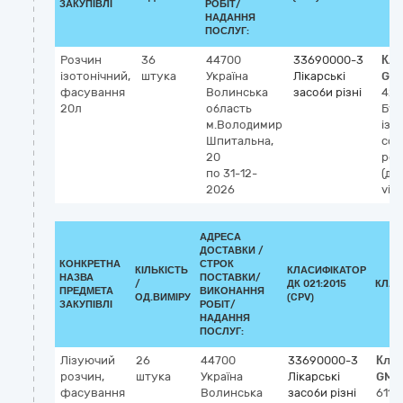
ЗАКУПІВЛІ
РОБІТ/
НАДАННЯ
ПОСЛУГ:
Розчин
36
44700
33690000-3
Кла
ізотонічний,
штука
Україна
Лікарські
GM
фасування
Волинська
засоби різні
426
20л
область
Бу
м.Володимир
ізо
Шпитальна,
сол
20
роз
по 31-12-
(ді
2026
vitr
АДРЕСА
ДОСТАВКИ /
КОНКРЕТНА
СТРОК
КІЛЬКІСТЬ
КЛАСИФІКАТОР
НАЗВА
ПОСТАВКИ/
/
ДК 021:2015
КЛАС
ПРЕДМЕТА
ВИКОНАННЯ
ОД.ВИМІРУ
(CPV)
ЗАКУПІВЛІ
РОБІТ/
НАДАННЯ
ПОСЛУГ:
Лізуючий
26
44700
33690000-3
Клас
розчин,
штука
Україна
Лікарські
GMD
фасування
Волинська
засоби різні
6116