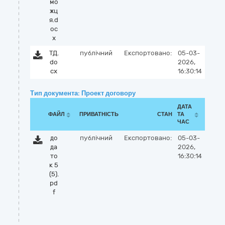
мо
жц
я.d
oc
x
ТД.
публічний
Експортовано:
05-03-
do
2026,
cx
16:30:14
Тип документа: Проект договору
ДАТА
ФАЙЛ
ПРИВАТНІСТЬ
СТАН
ТА
ЧАС
до
публічний
Експортовано:
05-03-
да
2026,
то
16:30:14
к 5
(5).
pd
f