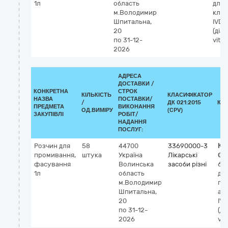
1л
область
для 
м.Володимир
кліт
Шпитальна,
IVD
20
(діа
по 31-12-
vitro
2026
АДРЕСА
ДОСТАВКИ /
КОНКРЕТНА
СТРОК
КІЛЬКІСТЬ
КЛАСИФІКАТОР
НАЗВА
ПОСТАВКИ/
/
ДК 021:2015
КЛ
ПРЕДМЕТА
ВИКОНАННЯ
ОД.ВИМІРУ
(CPV)
ЗАКУПІВЛІ
РОБІТ/
НАДАННЯ
ПОСЛУГ:
Розчин для
58
44700
33690000-3
Кл
промивання,
штука
Україна
Лікарські
GM
фасування
Волинська
засоби різні
63
1л
область
дл
м.Володимир
пр
Шпитальна,
ан
20
IVD
по 31-12-
(ді
2026
vit