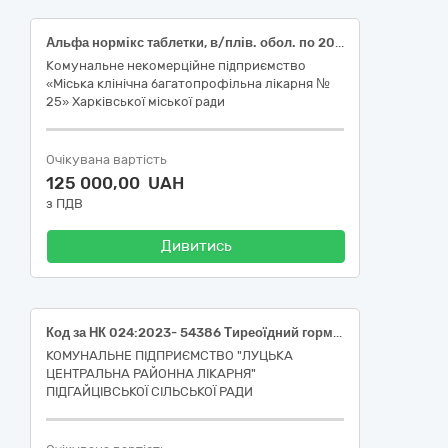
Альфа нормікс таблетки, в/плів. обол. по 200 мг №28; (Rifaximin); Гліцеринові супозиторії супозиторії по 2,63 г №10 (Glycerol); Гліцеринові супозиторії супозиторії по 0,88 г №10 (Glycerol); Індометацин Софарма супозиторії по 50 мг №6 (Indometacin); Метронідазол супозиторії вагінальні по 0,1 г №10 (Metronidazole); Банеоцин порошок нашкірний по 10 г у конт. (Comb drug); Соритмік таблетки по 80 мг №20 (Sotalol); Сульпірид-ЗН розчин для ін’єкцій 50 мг/мл по 2 мл в ампулі №10 (Sulpiride); Бравадин таблетки, в/плів. обол. по 5 мг №28 (Ivabradine); Аргосульфан крем 20 мг/г по 40 г у тубі (Sulfathiazole); Йоддицерин розчин нашкірний 5 мг/г по 25 мл у флаконі (Iodine); Ксантинолу нікотинат розчин для ін’єкцій 150 мг/мл по 2 мл в ампулі №10 (Xantinol nicotinate); Цинкова мазь 10 % по 20 г у тубах (Zinc oxide); Вертинекс таблетки по 5 мг №100 (Prochlorperazine); Едоксакорд таблетки, в/плів. обол. по 60 мг №30 (Edoxaban); Едоксакорд таблетки, в/плів. обол. по 30 мг №30 (Edoxaban); Мотоприд таблетки в/плів. обол. по 50 мг №40 (Itopride); Лукаст таблетки, в/плів. обол. по 10 мг №30 (Montelukast)
Комунальне некомерційне підприємство
«Міська клінічна багатопрофільна лікарня №
25» Харківської міської ради
Очікувана вартість
125 000,00 UAH
з ПДВ
Дивитись
Код за НК 024:2023- 54386 Тиреоїдний гормон (ТТГ) IVD (діагностика in vitro), набір, імунохемілюмінесцентний аналіз код за НК 031:2024 W01020499 ГОРМОНИ ЩИТОВИДНОЇ ЗАЛОЗИ –ІНШЕ (33696500-0 – Лабораторні реактиви); код за НК 024:2023- 63377 Засіб для очищення приладу/ аналізатора IVD (діагностика in vitro ) код НК 031:2024- W0201010185 Хімічні аналізатори – витратні матеріали (33696500-0 – Лабораторні реактиви) код за ДК 021:2015 33690000-3 Лікарські засоби різні
КОМУНАЛЬНЕ ПІДПРИЄМСТВО "ЛУЦЬКА
ЦЕНТРАЛЬНА РАЙОННА ЛІКАРНЯ"
ПІДГАЙЦІВСЬКОЇ СІЛЬСЬКОЇ РАДИ