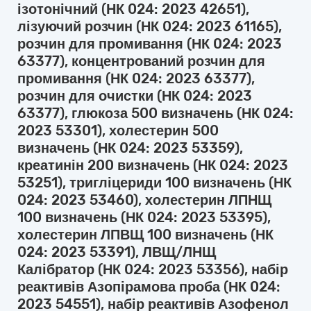
ізотонічний (НК 024: 2023 42651),
лізуючий розчин (НК 024: 2023 61165),
розчин для промивання (НК 024: 2023
63377), концентрований розчин для
промивання (НК 024: 2023 63377),
розчин для очистки (НК 024: 2023
63377), глюкоза 500 визначень (НК 024:
2023 53301), холестерин 500
визначень (НК 024: 2023 53359),
креатинін 200 визначень (НК 024: 2023
53251), тригліцериди 100 визначень (НК
024: 2023 53460), холестерин ЛПНЩ
100 визначень (НК 024: 2023 53395),
холестерин ЛПВЩ 100 визначень (НК
024: 2023 53391), ЛВЩ/ЛНЩ
Калібратор (НК 024: 2023 53356), набір
реактивів Азопірамова проба (НК 024:
2023 54551), набір реактивів Азофенол