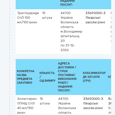
НАДАННЯ
ПОСЛУГ:
Тригліцериди
15
44700
33690000-3
Кл
СпЛ 100
штука
Україна
Лікарські
20
мл/100 визн
Волинська
засоби різні
53
область
(ді
м.Володимир
на
Шпитальна,
сп
20
ан
по 31-12-
2026
АДРЕСА
ДОСТАВКИ /
КОНКРЕТНА
СТРОК
КІЛЬКІСТЬ
КЛАСИФІКАТОР
НАЗВА
ПОСТАВКИ/
/
ДК 021:2015
КЛА
ПРЕДМЕТА
ВИКОНАННЯ
ОД.ВИМІРУ
(CPV)
ЗАКУПІВЛІ
РОБІТ/
НАДАННЯ
ПОСЛУГ:
Холестерин
15
44700
33690000-3
Кла
ЛПНЩ СпЛ
штука
Україна
Лікарські
202
40 мл/100
Волинська
засоби різні
533
визн
область
ліп