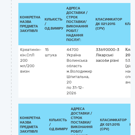
АДРЕСА
ДОСТАВКИ /
КОНКРЕТНА
СТРОК
КІЛЬКІСТЬ
КЛАСИФІКАТОР
НАЗВА
ПОСТАВКИ/
/
ДК 021:2015
КЛАС
ПРЕДМЕТА
ВИКОНАННЯ
ОД.ВИМІРУ
(CPV)
ЗАКУПІВЛІ
РОБІТ/
НАДАННЯ
ПОСЛУГ:
Креатинін-
15
44700
33690000-3
Клас
кін.СпЛ
штука
Україна
Лікарські
202
200
Волинська
засоби різні
5325
мл/200
область
(діаг
визн
м.Володимир
набір
Шпитальна,
спек
20
анал
по 31-12-
2026
АДРЕСА
ДОСТАВКИ /
КОНКРЕТНА
СТРОК
КІЛЬКІСТЬ
КЛАСИФІКАТОР
НАЗВА
ПОСТАВКИ/
/
ДК 021:2015
КЛ
ПРЕДМЕТА
ВИКОНАННЯ
ОД.ВИМІРУ
(CPV)
ЗАКУПІВЛІ
РОБІТ/