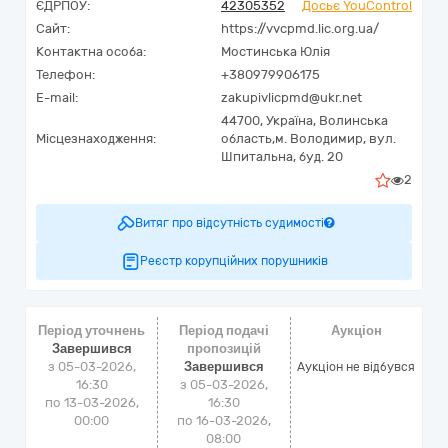
ЄДРПОУ:
42305352
Досьє YouControl
Сайт:
https://vvcpmd.lic.org.ua/
Контактна особа:
Мостинська Юлія
Телефон:
+380979906175
E-mail:
zakupivlicpmd@ukr.net
44700,
Україна
,
Волинська
Місцезнаходження:
область,
м. Володимир,
вул.
Шпитальна, буд. 20
2
Витяг про відсутність судимості
Реєстр корупційних порушників
Період уточнень
Період подачі
Аукціон
Завершився
пропозицій
з 05-03-2026,
Завершився
Аукціон не відбувся
16:30
з 05-03-2026,
по 13-03-2026,
16:30
00:00
по 16-03-2026,
08:00