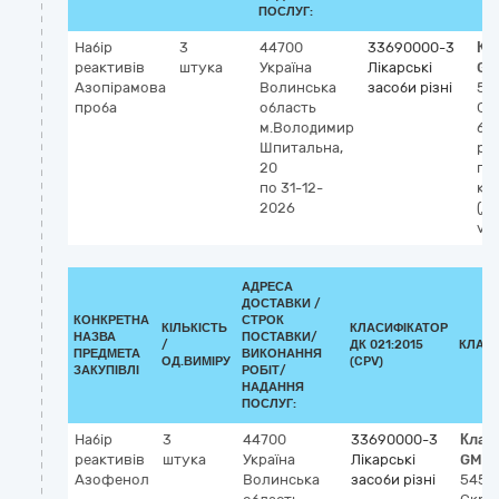
ПОСЛУГ:
Набір
3
44700
33690000-3
Кл
реактивів
штука
Україна
Лікарські
GM
Азопірамова
Волинська
засоби різні
54
проба
область
Ск
м.Володимир
біо
Шпитальна,
рід
20
пр
по 31-12-
кр
2026
(ді
vit
АДРЕСА
ДОСТАВКИ /
КОНКРЕТНА
СТРОК
КІЛЬКІСТЬ
КЛАСИФІКАТОР
НАЗВА
ПОСТАВКИ/
/
ДК 021:2015
КЛАС
ПРЕДМЕТА
ВИКОНАННЯ
ОД.ВИМІРУ
(CPV)
ЗАКУПІВЛІ
РОБІТ/
НАДАННЯ
ПОСЛУГ:
Набір
3
44700
33690000-3
Клас
реактивів
штука
Україна
Лікарські
GMDN
Азофенол
Волинська
засоби різні
5455