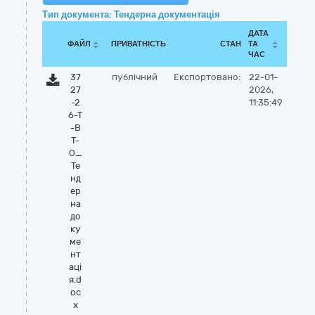
Тип документа: Тендерна документація
ДАТА
ФАЙЛ
ПРИВАТНІСТЬ
СТАН
ТА
ЧАС
37
публічний
Експортовано:
22-01-
27
2026,
-2
11:35:49
6-Т
-В
Т-
О_
Те
нд
ер
на
до
ку
ме
нт
аці
я.d
oc
x