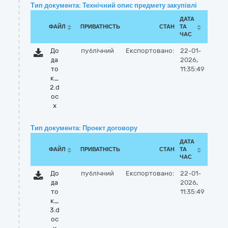
Тип документа: Технічний опис предмету закупівлі
ДАТА
ФАЙЛ
ПРИВАТНІСТЬ
СТАН
ТА
ЧАС
До
публічний
Експортовано:
22-01-
да
2026,
то
11:35:49
к_
2.d
oc
x
Тип документа: Проект договору
ДАТА
ФАЙЛ
ПРИВАТНІСТЬ
СТАН
ТА
ЧАС
До
публічний
Експортовано:
22-01-
да
2026,
то
11:35:49
к_
3.d
oc