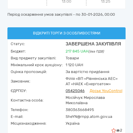
13:00
13:25
Період оскарження умов закупівлі - по
30-01-2026, 00:00
ВІДКРИТІ ТОРГИ З ОСОБЛИВОСТЯМИ
ЗАВЕРШЕНА ЗАКУПІВЛЯ
Статус:
Бюджет:
217 845
UAH
(без ПДВ)
Вид предмету закупівлі:
Товари
Мінімальний крок аукціону:
1 120 UAH
Оцінка пропозицій:
За вартістю придбання
Філія «ВП «Рівненська АЕС»
Замовник:
АТ «НАЕК «Енергоатом»
ЄДРПОУ:
05425046
Досьє YouControl
Мосійчук Мирослава
Контактна особа:
Миколаївна
Телефон:
380363668495
E-mail:
SheYN@rnpp.atom.gov.ua
Місцезнаходження:
Україна
2