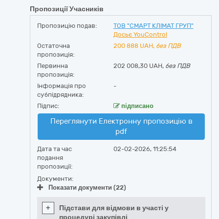
Пропозиції Учасників
Пропозицію подав:
ТОВ "СМАРТ КЛІМАТ ГРУП"
Досьє YouControl
Остаточна
200 888
UAH,
без ПДВ
пропозиція:
Первинна
202 008,30 UAH,
без ПДВ
пропозиція:
Інформація про
-
субпідрядника:
Підпис:
підписано
Переглянути Електронну пропозицію в
pdf
Дата та час
02-02-2026, 11:25:54
подання
пропозиції:
Документи:
Показати документи (22)
+
Підстави для відмови в участі у
процедурі закупівлі