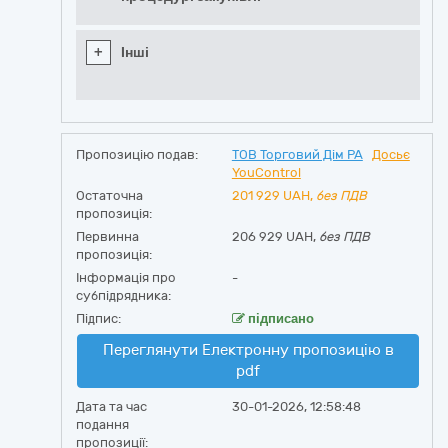
+
Інші
Пропозицію подав:
ТОВ Торговий Дім РА
Досьє
YouControl
Остаточна
201 929
UAH,
без ПДВ
пропозиція:
Первинна
206 929 UAH,
без ПДВ
пропозиція:
Інформація про
-
субпідрядника:
Підпис:
підписано
Переглянути Електронну пропозицію в
pdf
Дата та час
30-01-2026, 12:58:48
подання
пропозиції: