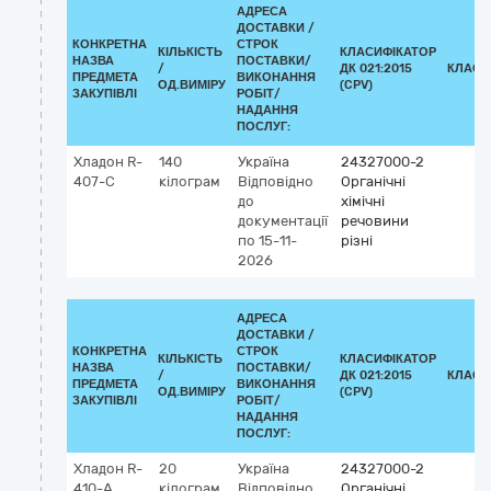
АДРЕСА
ДОСТАВКИ /
КОНКРЕТНА
СТРОК
КІЛЬКІСТЬ
КЛАСИФІКАТОР
НАЗВА
ПОСТАВКИ/
/
ДК 021:2015
КЛАСИ
ПРЕДМЕТА
ВИКОНАННЯ
ОД.ВИМІРУ
(CPV)
ЗАКУПІВЛІ
РОБІТ/
НАДАННЯ
ПОСЛУГ:
Хладон R-
140
Україна
24327000-2
407-C
кілограм
Відповідно
Органічні
до
хімічні
документації
речовини
по 15-11-
різні
2026
АДРЕСА
ДОСТАВКИ /
КОНКРЕТНА
СТРОК
КІЛЬКІСТЬ
КЛАСИФІКАТОР
НАЗВА
ПОСТАВКИ/
/
ДК 021:2015
КЛАСИ
ПРЕДМЕТА
ВИКОНАННЯ
ОД.ВИМІРУ
(CPV)
ЗАКУПІВЛІ
РОБІТ/
НАДАННЯ
ПОСЛУГ:
Хладон R-
20
Україна
24327000-2
410-А
кілограм
Відповідно
Органічні