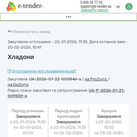
0 800 30 77 55
support@e-tender.ua
UK
Замовити дзвінок
Повернутись назад
Закупівлю оголошено - 22-01-2026, 11:35. Дата останніх змін -
20-02-2026, 10:41
Хладони
Оголошення про проведення.pdf
Закупівля:
UA-2026-01-22-005846-a
/
на ProZorro
/
на DoZorro
Рядок плану закупівлі та обґрунтування:
UA-P-2026-01-21-
009559-a
Період уточнень
Період подачі
Аукціон
Завершився
пропозицій
Завершився
з 22-01-2026, 11:35
Завершився
з
03-02-2026,
по 30-01-2026,
з 22-01-2026, 11:35
13:02
00:00
по 02-02-2026,
по
03-02-2026,