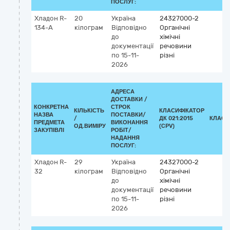
ПОСЛУГ:
Хладон R-
20
Україна
24327000-2
134-А
кілограм
Відповідно
Органічні
до
хімічні
документації
речовини
по 15-11-
різні
2026
АДРЕСА
ДОСТАВКИ /
КОНКРЕТНА
СТРОК
КІЛЬКІСТЬ
КЛАСИФІКАТОР
НАЗВА
ПОСТАВКИ/
/
ДК 021:2015
КЛАСИ
ПРЕДМЕТА
ВИКОНАННЯ
ОД.ВИМІРУ
(CPV)
ЗАКУПІВЛІ
РОБІТ/
НАДАННЯ
ПОСЛУГ:
Хладон R-
29
Україна
24327000-2
32
кілограм
Відповідно
Органічні
до
хімічні
документації
речовини
по 15-11-
різні
2026