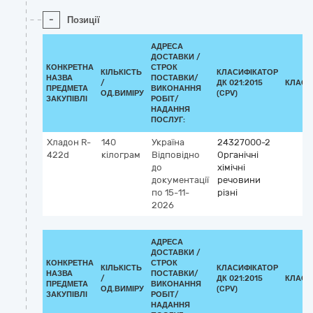
-
Позиції
АДРЕСА
ДОСТАВКИ /
КОНКРЕТНА
СТРОК
КІЛЬКІСТЬ
КЛАСИФІКАТОР
НАЗВА
ПОСТАВКИ/
/
ДК 021:2015
КЛАСИ
ПРЕДМЕТА
ВИКОНАННЯ
ОД.ВИМІРУ
(CPV)
ЗАКУПІВЛІ
РОБІТ/
НАДАННЯ
ПОСЛУГ:
Хладон R-
140
Україна
24327000-2
422d
кілограм
Відповідно
Органічні
до
хімічні
документації
речовини
по 15-11-
різні
2026
АДРЕСА
ДОСТАВКИ /
КОНКРЕТНА
СТРОК
КІЛЬКІСТЬ
КЛАСИФІКАТОР
НАЗВА
ПОСТАВКИ/
/
ДК 021:2015
КЛАСИ
ПРЕДМЕТА
ВИКОНАННЯ
ОД.ВИМІРУ
(CPV)
ЗАКУПІВЛІ
РОБІТ/
НАДАННЯ