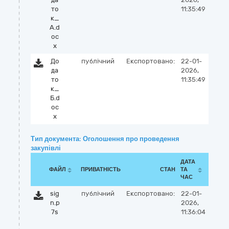
то
11:35:49
к_
А.d
oc
x
До
публічний
Експортовано:
22-01-
да
2026,
то
11:35:49
к_
Б.d
oc
x
Тип документа: Оголошення про проведення
закупівлі
ДАТА
ФАЙЛ
ПРИВАТНІСТЬ
СТАН
ТА
ЧАС
sig
публічний
Експортовано:
22-01-
n.p
2026,
7s
11:36:04