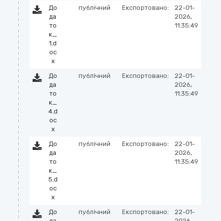
До
публічний
Експортовано:
22-01-
да
2026,
то
11:35:49
к_
1.d
oc
x
До
публічний
Експортовано:
22-01-
да
2026,
то
11:35:49
к_
4.d
oc
x
До
публічний
Експортовано:
22-01-
да
2026,
то
11:35:49
к_
5.d
oc
x
До
публічний
Експортовано:
22-01-
да
2026,