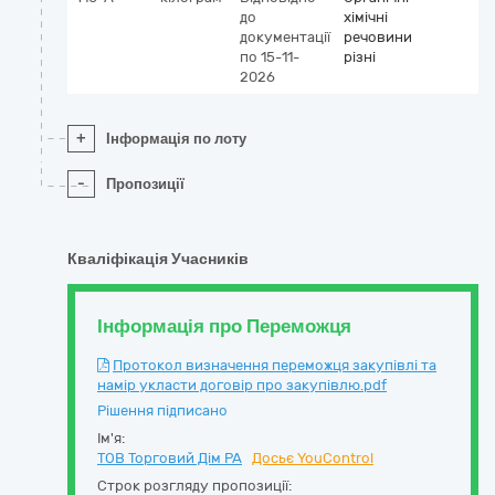
до
хімічні
документації
речовини
по 15-11-
різні
2026
+
Інформація по лоту
-
Пропозиції
Кваліфікація Учасників
Інформація про Переможця
Протокол визначення переможця закупівлі та
намір укласти договір про закупівлю.pdf
Рішення підписано
Ім'я:
ТОВ Торговий Дім РА
Досьє YouControl
Строк розгляду пропозиції: