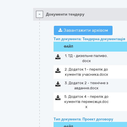
-
Документи тендеру
Завантажити архівом
Тип документа: Тендерна документація
ФАЙЛ
1. ТД - дизельне паливо.
docx
2. Додаток 1 - перелік до
кументів учасника.docx
3. Додаток 2 - технічне з
авдання.docx
5. Додаток 4 - перелік до
кументів переможця.doc
x
Тип документа: Проект договору
ФАЙЛ