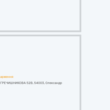
карження
 ГРЕЧИШНИКОВА 52В
,
54003
,
Олександр