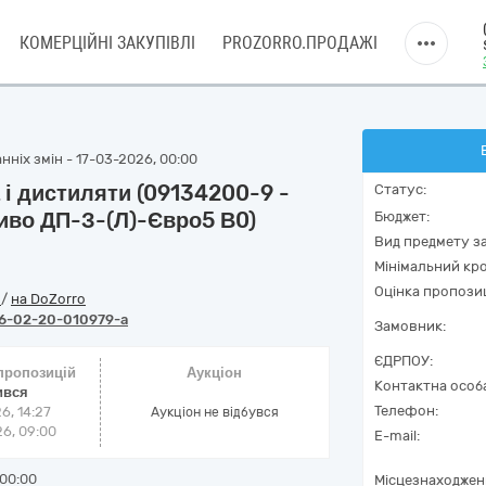
КОМЕРЦІЙНІ ЗАКУПІВЛІ
PROZORRO.ПРОДАЖІ
нніх змін - 17-03-2026, 00:00
 і дистиляти (09134200-9 -
Статус:
иво ДП-З-(Л)-Євро5 В0)
Бюджет:
Вид предмету за
Мінімальний кро
Оцінка пропозиц
o
/
на DoZorro
6-02-20-010979-a
Замовник:
ЄДРПОУ:
 пропозицій
Аукціон
Контактна особ
ився
Телефон:
6, 14:27
Аукціон не відбувся
6, 09:00
E-mail:
00:00
Місцезнаходжен