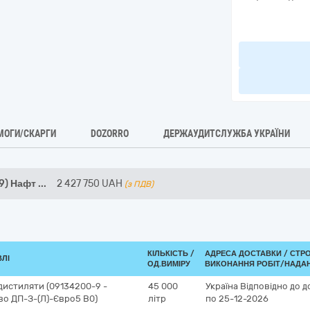
МОГИ/СКАРГИ
DOZORRO
ДЕРЖАУДИТСЛУЖБА УКРАЇНИ
9) Нафт
...
2 427 750
UAH
(з ПДВ)
КІЛЬКІСТЬ /
АДРЕСА ДОСТАВКИ /
СТР
ВЛІ
ОД.ВИМІРУ
ВИКОНАННЯ РОБІТ/НАДАН
 дистиляти (09134200-9 -
45 000
Україна
Відповідно до д
во ДП-З-(Л)-Євро5 В0)
літр
по 25-12-2026