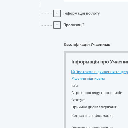
+
Інформація по лоту
-
Пропозиції
Кваліфікація Учасників
Інформація про Учасни
Протокол відхилення тендерн
Рішення підписано
Ім'я:
Строк розгляду пропозиції:
Статус:
Причина дискваліфікації:
Контактна інформація:
Остаточна пропозиція: