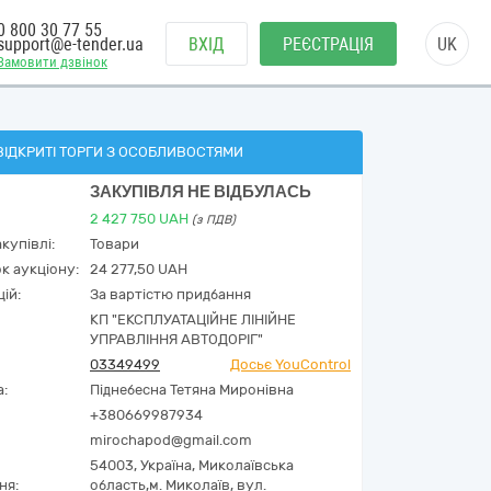
0 800 30 77 55
support@e-tender.ua
ВХІД
РЕЄСТРАЦІЯ
UK
Замовити дзвінок
ВІДКРИТІ ТОРГИ З ОСОБЛИВОСТЯМИ
ЗАКУПІВЛЯ НЕ ВІДБУЛАСЬ
2 427 750
UAH
(з ПДВ)
купівлі:
Товари
к аукціону:
24 277,50 UAH
ій:
За вартістю придбання
КП "ЕКСПЛУАТАЦІЙНЕ ЛІНІЙНЕ
УПРАВЛІННЯ АВТОДОРІГ"
03349499
Досьє YouControl
а:
Піднебесна Тетяна Миронівна
+380669987934
mirochapod@gmail.com
54003,
Україна
,
Миколаївська
ня:
область,
м. Миколаїв,
вул.