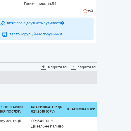
Гречишникова,54
2
Витяг про відсутність судимості
Реєстр корупційних порушників
+
-
відкрити всі
закрити всі
ОК ПОСТАВКИ/
КЛАСИФІКАТОР ДК
КЛАСИФІКАТОРИ
НЯ ПОСЛУГ:
021:2015 (CPV)
окументації
09134200-9
Дизельне паливо