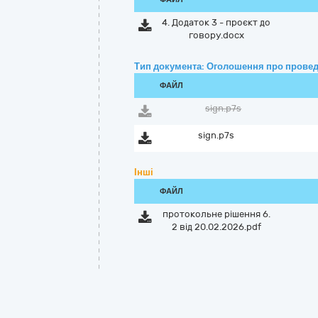
4. Додаток 3 - проєкт до
говору.docx
Тип документа: Оголошення про провед
ФАЙЛ
sign.p7s
sign.p7s
Інші
ФАЙЛ
протокольне рішення 6.
2 від 20.02.2026.pdf