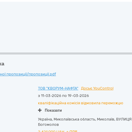
ка
ої пропозиції/пропозиції.pdf
ТОВ "КВОРУМ-НАФТА"
Досьє YouControl
з 11-03-2026 по 19-03-2026
кваліфікаційна комісія відмовила переможцю
Показати
Україна
,
Миколаївська область
,
Миколаїв,
ВУЛИЦЯ
Богомолов
2 421 000
UAH,
з ПДВ