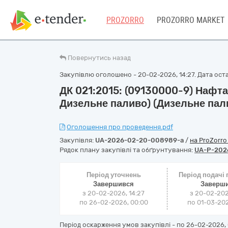
PROZORRO
PROZORRO MARKET
Повернутись назад
Закупівлю оголошено - 20-02-2026, 14:27. Дата оста
ДК 021:2015: (09130000-9) Нафта
Дизельне паливо) (Дизельне пал
Оголошення про проведення.pdf
Закупівля:
UA-2026-02-20-008989-a
/
на ProZorr
Рядок плану закупівлі та обґрунтування:
UA-P-202
Період уточнень
Період подачі
Завершився
Заверш
з 20-02-2026, 14:27
з 20-02-202
по 26-02-2026, 00:00
по 01-03-202
Період оскарження умов закупівлі - по
26-02-2026, 