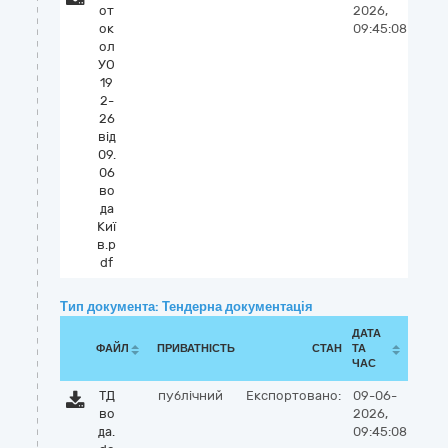
от
2026,
ок
09:45:08
ол
УО
19
2-
26
від
09.
06
во
да
Киї
в.p
df
Тип документа: Тендерна документація
ДАТА
ФАЙЛ
ПРИВАТНІСТЬ
СТАН
ТА
ЧАС
ТД
публічний
Експортовано:
09-06-
во
2026,
да.
09:45:08