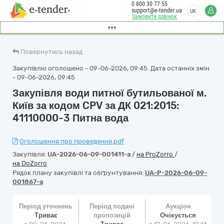
0 800 30 77 55
support@e-tender.ua
UK
Замовити дзвінок
Повернутись назад
Закупівлю оголошено - 09-06-2026, 09:45. Дата останніх змін
- 09-06-2026, 09:45
Закупівля води питної бутильованої м.
Київ за кодом CPV за ДК 021:2015:
41110000-3 Питна вода
Оголошення про проведення.pdf
Закупівля:
UA-2026-06-09-001411-a
/
на ProZorro
/
на DoZorro
Рядок плану закупівлі та обґрунтування:
UA-P-2026-06-09-
001867-a
Період уточнень
Період подачі
Аукціон
Триває
пропозицій
Очікується