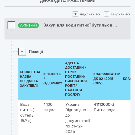
ДЕРЖАУДИТСЛУЖБА УКРАЇНИ
+
-
відкрити всі
закрити всі
-
Закупівля води питної бутильов
...
Активний
-
Позиції
АДРЕСА
ДОСТАВКИ /
КОНКРЕТНА
СТРОК
КІЛЬКІСТЬ
КЛАСИФІКАТОР
НАЗВА
ПОСТАВКИ/
/
ДК 021:2015
КЛАСИ
ПРЕДМЕТА
ВИКОНАННЯ
ОД.ВИМІРУ
(CPV)
ЗАКУПІВЛІ
РОБІТ/
НАДАННЯ
ПОСЛУГ:
Вода
1 100
Україна
41110000-3
питна (1
штука
Відповідно
Питна вода
бутель
до
18,9 л)
документації
по 31-12-
2026