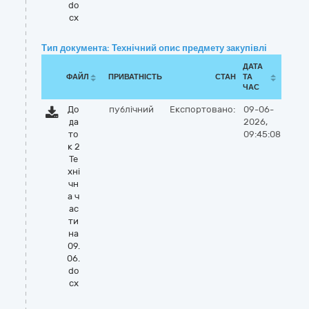
do
cx
Тип документа: Технічний опис предмету закупівлі
ДАТА
ФАЙЛ
ПРИВАТНІСТЬ
СТАН
ТА
ЧАС
До
публічний
Експортовано:
09-06-
да
2026,
то
09:45:08
к 2
Те
хні
чн
а ч
ас
ти
на
09.
06.
do
cx