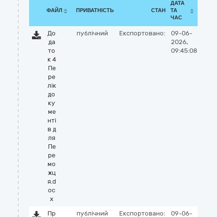
ДАТА
ФАЙЛ
ПРИВАТНІСТЬ
СТАН
ТА
ЧАС
До
публічний
Експортовано:
09-06-
да
2026,
то
09:45:08
к 4
Пе
ре
лік
до
ку
ме
нті
в д
ля
Пе
ре
мо
жц
я.d
oc
x
Пр
публічний
Експортовано:
09-06-