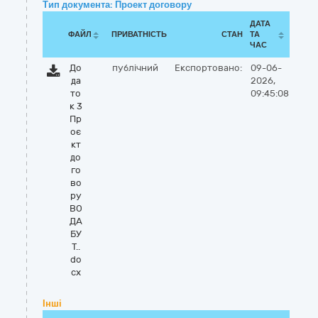
Тип документа: Проект договору
ДАТА
ФАЙЛ
ПРИВАТНІСТЬ
СТАН
ТА
ЧАС
До
публічний
Експортовано:
09-06-
да
2026,
то
09:45:08
к 3
Пр
оє
кт
до
го
во
ру
ВО
ДА
БУ
Т..
do
cx
Інші