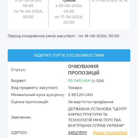
з 09-06-2026,
Триває
з
17-06-2026, 12:14
09:45
з 09-06-2026,
по 14-06-2026,
09:45
00:00
по 17-06-2026,
00:00
Період оскарження умов закупівлі - по
14-06-2026, 00:00
ВІДКРИТІ ТОРГИ З ОСОБЛИВОСТЯМИ
ОЧІКУВАННЯ
Статус:
ПРОПОЗИЦІЙ
Бюджет:
95 040
UAH
(з ПДВ)
Вид предмету закупівлі:
Товари
Мінімальний крок аукціону:
2 851,20 UAH
Оцінка пропозицій:
За вартістю придбання
ДЕРЖАВНА УСТАНОВА "ЦЕНТР
ІНФРАСТРУКТУРИ ТА
Замовник:
ТЕХНОЛОГІЙ МІНІСТЕРСТВА
ВНУТРІШНІХ СПРАВ УКРАЇНИ"
ЄДРПОУ:
24521399
Досьє YouControl