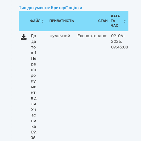
Тип документа: Критерії оцінки
ДАТА
ФАЙЛ
ПРИВАТНІСТЬ
СТАН
ТА
ЧАС
До
публічний
Експортовано:
09-06-
да
2026,
то
09:45:08
к 1
Пе
ре
лік
до
ку
ме
нті
в д
ля
Уч
ас
ни
ка
09.
06.