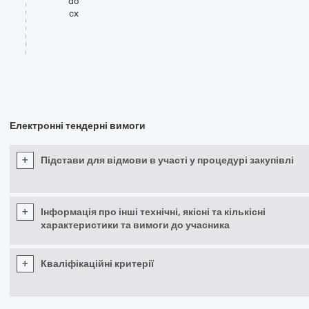
do
cx
Електронні тендерні вимоги
+
Підстави для відмови в участі у процедурі закупівлі
+
Інформація про інші технічні, якісні та кількісні
характеристики та вимоги до учасника
+
Кваліфікаційні критерії