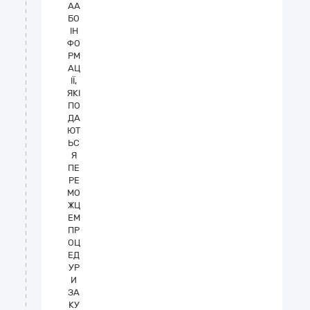
АА
БО
ІН
ФО
РМ
АЦ
ІЇ,
ЯКІ
ПО
ДА
ЮТ
ЬС
Я
ПЕ
РЕ
МО
ЖЦ
ЕМ
ПР
ОЦ
ЕД
УР
И
ЗА
КУ