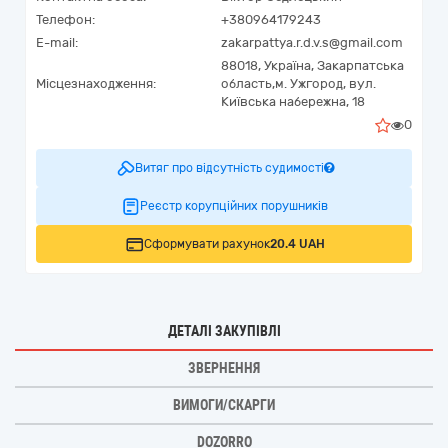
Телефон:
+380964179243
E-mail:
zakarpattya.r.d.v.s@gmail.com
88018,
Україна
,
Закарпатська
Місцезнаходження:
область,
м. Ужгород,
вул.
Київська набережна, 18
0
Витяг про відсутність судимості
Реєстр корупційних порушників
Сформувати рахунок
20.4 UAH
ДЕТАЛІ ЗАКУПІВЛІ
ЗВЕРНЕННЯ
ВИМОГИ/СКАРГИ
DOZORRO