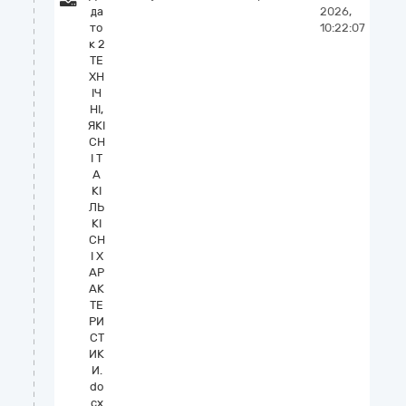
да
2026,
то
10:22:07
к 2
ТЕ
ХН
ІЧ
НІ,
ЯКІ
СН
І Т
А
КІ
ЛЬ
КІ
СН
І Х
АР
АК
ТЕ
РИ
СТ
ИК
И.
do
cx