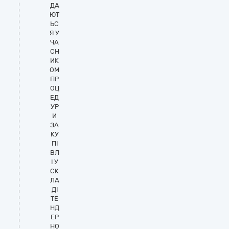
ДА
ЮТ
ЬС
Я У
ЧА
СН
ИК
ОМ
ПР
ОЦ
ЕД
УР
И
ЗА
КУ
ПІ
ВЛ
І У
СК
ЛА
ДІ
ТЕ
НД
ЕР
НО