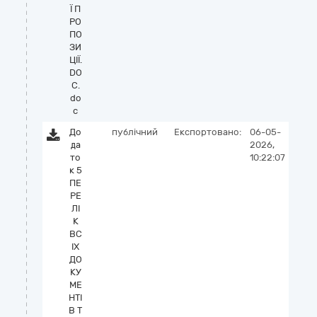
Ї П
РО
ПО
ЗИ
ЦІЇ.
DO
C.
do
c
До
публічний
Експортовано:
06-05-
да
2026,
то
10:22:07
к 5
ПЕ
РЕ
ЛІ
К
ВС
ІХ
ДО
КУ
МЕ
НТІ
В Т