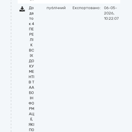
До
публічний
Експортовано:
06-05-
да
2026,
то
10:22:07
к 4
ПЕ
РЕ
ЛІ
К
ВС
ІХ
ДО
КУ
МЕ
НТІ
В Т
АА
БО
ІН
ФО
РМ
АЦ
ІЇ,
ЯКІ
ПО