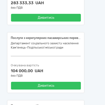
283 333,33 UAH
без ПДВ
Дивитись
Послуги з нерегулярних пасажирських перевезень організованих груп дітей та супроводжуючих осіб за кордон
Департамент соціального захисту населення
Кам'янець-Подільської міської ради
Очікувана вартість
104 000,00 UAH
без ПДВ
Дивитись