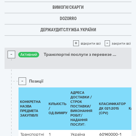
ВИМОГИ/СКАРГИ
DOZORRO
ДЕРЖАУДИТСЛУЖБА УКРАЇНИ
+
-
відкрити всі
закрити всі
-
Транспортні послуги з перевезе
...
Активний
-
Позиції
АДРЕСА
ДОСТАВКИ /
КОНКРЕТНА
СТРОК
КІЛЬКІСТЬ
КЛАСИФІКАТОР
НАЗВА
ПОСТАВКИ/
/
ДК 021:2015
КЛА
ПРЕДМЕТА
ВИКОНАННЯ
ОД.ВИМІРУ
(CPV)
ЗАКУПІВЛІ
РОБІТ/
НАДАННЯ
ПОСЛУГ:
Транспортні
1
Україна
60140000-1