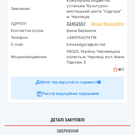
Комунальна бюджетна
установа "Культурно-
Замовник:
мистецький центр "Садгора"
м. Чернівців
ЄДРПОУ:
32452557
Досьє YouControl
Контактна особа:
Ірина Барбазюк
Телефон:
+380956074718
E-mail:
kmssadgora@ukr.net
58025,
Україна
,
Чернівецька
Місцезнаходження:
область,
м. Чернівці,
вул. Івана
Підкови, 3
0
Витяг про відсутність судимості
Реєстр корупційних порушників
ДЕТАЛІ ЗАКУПІВЛІ
ЗВЕРНЕННЯ