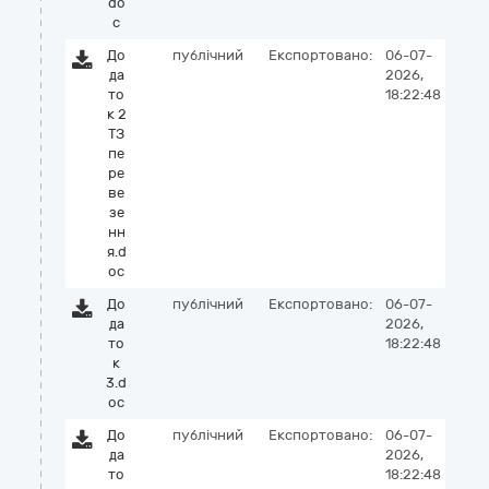
do
c
До
публічний
Експортовано:
06-07-
да
2026,
то
18:22:48
к 2
ТЗ
пе
ре
ве
зе
нн
я.d
oc
До
публічний
Експортовано:
06-07-
да
2026,
то
18:22:48
к
3.d
oc
До
публічний
Експортовано:
06-07-
да
2026,
то
18:22:48