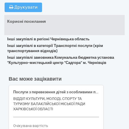
Друкувати
Корисні посилання
Інші закупівлі в регіоні Чернівецька область
Інші закупівлі в категорії Транспортні послуги (крім
транспортування відходів)
Інші закупівлі замовника Комунальна бюджетна установа
"Культурно-мистецький центр "Садгора" м. Чернівців
Вас може зацікавити
Послуги з перевезення дітей з особливими потребами, дітей з інвалідністю та дітей інших пільгових категорій в тому числі талановитих та обдарованих дітей у супроводі одного з батьків, що їх супроводжують до місць розташування партнерських дитячих закладів відпочинку, оздоровчих таборів у с. Северинівка Вінницької області
ВІДДІЛ КУЛЬТУРИ, МОЛОДІ, СПОРТУ ТА
ТУРИЗМУ БАЛАКЛІЙСЬКОЇ МІСЬКОЇ РАДИ
ХАРКІВСЬКОЇ ОБЛАСТІ
Очікувана вартість