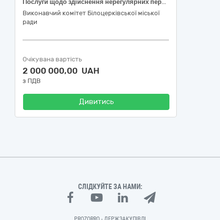
Послуги щодо здійснення нерегулярних перевезень організованої Замовником групи пасажирів автомобільним транспортом
Виконавчий комітет Білоцерківської міської
ради
Очікувана вартість
2 000 000,00 UAH
з ПДВ
Дивитись
СЛІДКУЙТЕ ЗА НАМИ:
PROZORRO - ДЕРЖЗАКУПІВЛІ