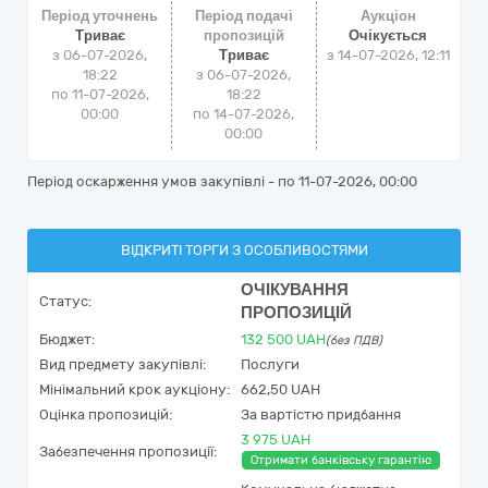
Період уточнень
Період подачі
Аукціон
Триває
пропозицій
Очікується
з 06-07-2026,
Триває
з
14-07-2026, 12:11
18:22
з 06-07-2026,
по 11-07-2026,
18:22
00:00
по 14-07-2026,
00:00
Період оскарження умов закупівлі - по
11-07-2026, 00:00
ВІДКРИТІ ТОРГИ З ОСОБЛИВОСТЯМИ
ОЧІКУВАННЯ
Статус:
ПРОПОЗИЦІЙ
Бюджет:
132 500
UAH
(без ПДВ)
Вид предмету закупівлі:
Послуги
Мінімальний крок аукціону:
662,50 UAH
Оцінка пропозицій:
За вартістю придбання
3 975 UAH
Забезпечення пропозиції:
Отримати банківську гарантію