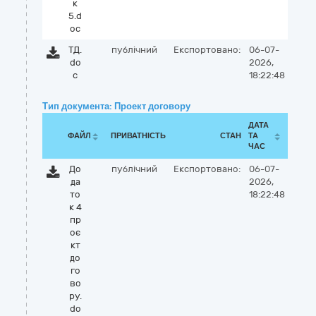
к
5.d
oc
ТД.
публічний
Експортовано:
06-07-
do
2026,
c
18:22:48
Тип документа: Проект договору
ДАТА
ФАЙЛ
ПРИВАТНІСТЬ
СТАН
ТА
ЧАС
До
публічний
Експортовано:
06-07-
да
2026,
то
18:22:48
к 4
пр
оє
кт
до
го
во
ру.
do