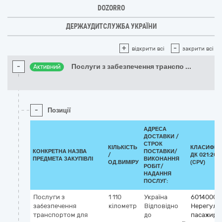
DOZORRO
ДЕРЖАУДИТСЛУЖБА УКРАЇНИ
+
-
відкрити всі
закрити всі
-
Послуги з забезпечення транспо
...
Активний
-
Позиції
АДРЕСА
ДОСТАВКИ /
СТРОК
КІЛЬКІСТЬ
КЛАСИФІК
КОНКРЕТНА НАЗВА
ПОСТАВКИ/
/
ДК 021:201
ПРЕДМЕТА ЗАКУПІВЛІ
ВИКОНАННЯ
ОД.ВИМІРУ
(CPV)
РОБІТ/
НАДАННЯ
ПОСЛУГ:
Послуги з
1 110
Україна
60140000
забезпечення
кілометр
Відповідно
Нерегуля
транспортом для
до
пасажирсь