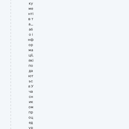
ку
ме
нті
в т
а_
аб
о і
нф
ор
ма
ції,
які
по
да
ют
ьс
я У
ча
сн
ик
ом
пр
оц
ед
ур