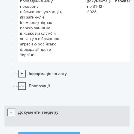
проведення чину
документації
перевезе
похорону
по 31-12-
військовослужбовців,
2026
які загинули
(померли) під час
перебування на
військовій службі у
зв’язку з військовою
агресією російської
федерації проти
України.
+
Інформація по лоту
-
Пропозиції
-
Документи тендеру