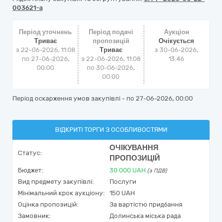
003621-a
Період уточнень
Період подачі
Аукціон
Триває
пропозицій
Очікується
з 22-06-2026, 11:08
Триває
з
30-06-2026,
по 27-06-2026,
з 22-06-2026, 11:08
13:46
00:00
по 30-06-2026,
00:00
Період оскарження умов закупівлі - по
27-06-2026, 00:00
ВІДКРИТІ ТОРГИ З ОСОБЛИВОСТЯМИ
ОЧІКУВАННЯ
Статус:
ПРОПОЗИЦІЙ
Бюджет:
30 000
UAH
(з ПДВ)
Вид предмету закупівлі:
Послуги
Мінімальний крок аукціону:
150 UAH
Оцінка пропозицій:
За вартістю придбання
Замовник:
Долинська міська рада