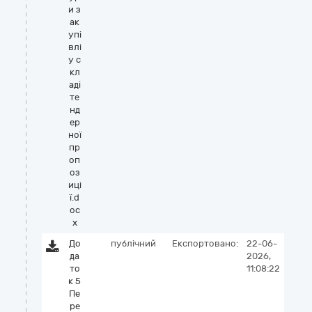
и з
ак
упі
влі
у с
кл
аді
те
нд
ер
ної
пр
оп
оз
иці
ї.d
oc
x
До
публічний
Експортовано:
22-06-
да
2026,
то
11:08:22
к 5
Пе
ре