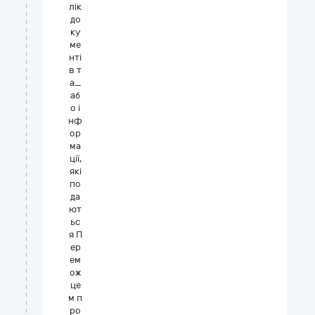
лік
до
ку
ме
нті
в т
а_
аб
о і
нф
ор
ма
ції,
які
по
да
ют
ьс
я П
ер
ем
ож
це
м п
ро