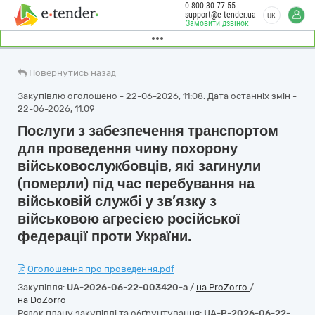
0 800 30 77 55
support@e-tender.ua
UK
Замовити дзвінок
Повернутись назад
Закупівлю оголошено - 22-06-2026, 11:08. Дата останніх змін -
22-06-2026, 11:09
Послуги з забезпечення транспортом
для проведення чину похорону
військовослужбовців, які загинули
(померли) під час перебування на
військовій службі у зв’язку з
військовою агресією російської
федерації проти України.
Оголошення про проведення.pdf
Закупівля:
UA-2026-06-22-003420-a
/
на ProZorro
/
на DoZorro
Рядок плану закупівлі та обґрунтування:
UA-P-2026-06-22-