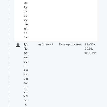
це
ду
ри
за
ку
пів
лі.
do
cx
ТД
публічний
Експортовано:
22-06-
Пе
2026,
ре
11:08:22
ве
зе
нн
я ч
ин
у п
ох
ор
он
у.d
oc
x