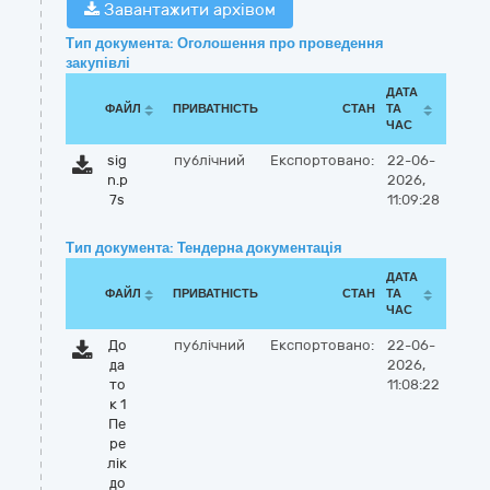
Завантажити архівом
Тип документа: Оголошення про проведення
закупівлі
ДАТА
ФАЙЛ
ПРИВАТНІСТЬ
СТАН
ТА
ЧАС
sig
публічний
Експортовано:
22-06-
n.p
2026,
7s
11:09:28
Тип документа: Тендерна документація
ДАТА
ФАЙЛ
ПРИВАТНІСТЬ
СТАН
ТА
ЧАС
До
публічний
Експортовано:
22-06-
да
2026,
то
11:08:22
к 1
Пе
ре
лік
до