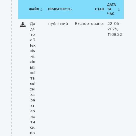
ДАТА
ФАЙЛ
ПРИВАТНІСТЬ
СТАН
ТА
ЧАС
До
публічний
Експортовано:
22-06-
да
2026,
то
11:08:22
к 3
Тех
ніч
ні,
кіл
ькі
сні
та
які
сні
ха
ра
кт
ер
ис
ти
ки.
do