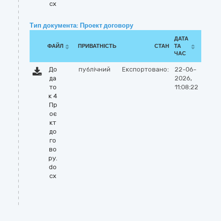
cx
Тип документа: Проект договору
ДАТА
ФАЙЛ
ПРИВАТНІСТЬ
СТАН
ТА
ЧАС
До
публічний
Експортовано:
22-06-
да
2026,
то
11:08:22
к 4
Пр
оє
кт
до
го
во
ру.
do
cx