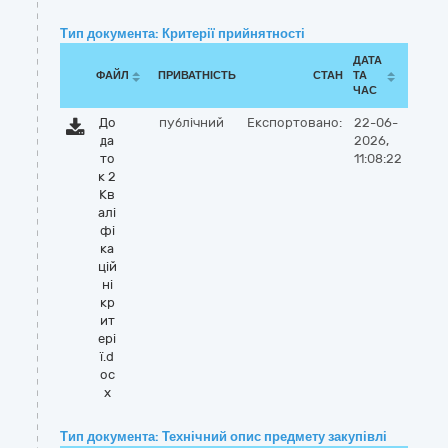
Тип документа: Критерії прийнятності
ДАТА
ФАЙЛ
ПРИВАТНІСТЬ
СТАН
ТА
ЧАС
До
публічний
Експортовано:
22-06-
да
2026,
то
11:08:22
к 2
Кв
алі
фі
ка
цій
ні
кр
ит
ері
ї.d
oc
x
Тип документа: Технічний опис предмету закупівлі