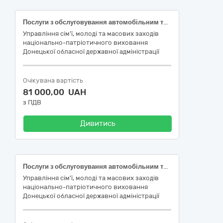
Послуги з обслуговування автомобільним транспортом, а саме організація перевезень учасників вишколу «Незламний воїн»
Управління сім'ї, молоді та масових заходів
національно-патріотичного виховання
Донецької обласної державної адміністрації
Очікувана вартість
81 000,00 UAH
з ПДВ
Дивитись
Послуги з обслуговування автомобільним транспортом, а саме організація перевезень учасників вишколу «Незламний воїн»
Управління сім'ї, молоді та масових заходів
національно-патріотичного виховання
Донецької обласної державної адміністрації