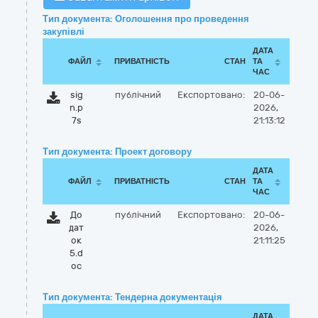
Тип документа: Оголошення про проведення
закупівлі
ДАТА
ФАЙЛ
ПРИВАТНІСТЬ
СТАН
ТА
ЧАС
sig
публічний
Експортовано:
20-06-
n.p
2026,
7s
21:13:12
Тип документа: Проект договору
ДАТА
ФАЙЛ
ПРИВАТНІСТЬ
СТАН
ТА
ЧАС
До
публічний
Експортовано:
20-06-
дат
2026,
ок
21:11:25
5.d
oc
Тип документа: Тендерна документація
ДАТА