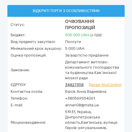
ВІДКРИТІ ТОРГИ З ОСОБЛИВОСТЯМИ
ОЧІКУВАННЯ
Статус:
ПРОПОЗИЦІЙ
Бюджет:
500 000
UAH
(з ПДВ)
Вид предмету закупівлі:
Послуги
Мінімальний крок аукціону:
5 000 UAH
Оцінка пропозицій:
За вартістю придбання
Депаpтамент житлово-
комунального господарства
Замовник:
та будівництва Кам`янської
міської ради
ЄДРПОУ:
34827358
Досьє YouControl
Контактна особа:
Кірсік Анна Вадимівна
Телефон:
+380569554061
E-mail:
annan08@meta.ua
51931,
Україна
,
Дніпропетровська
Місцезнаходження:
область,
Кам'янське,
вулиця
Героїв-рятувальників,