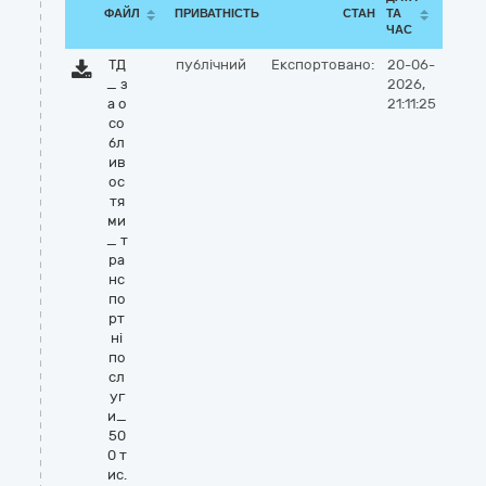
ФАЙЛ
ПРИВАТНІСТЬ
СТАН
ТА
ЧАС
ТД
публічний
Експортовано:
20-06-
_ з
2026,
а о
21:11:25
со
бл
ив
ос
тя
ми
_ т
ра
нс
по
рт
ні
по
сл
уг
и_
50
0 т
ис.