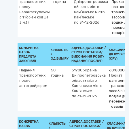
транспортних
година
Дніпропетровська
Прокат
послуг
область
місто
вантажни
навантажувачем
Кам’янське
місто
транспор
3 т (об’єм ковша
Кам’янське
засобів із
3 м3)
по 31-12-2026
водієм дл
перевезе
товарів
КОНКРЕТНА
АДРЕСА ДОСТАВКИ /
КІЛЬКІСТЬ
КЛАСИФІКА
НАЗВА
СТРОК ПОСТАВКИ/
/
ДК 021:2015
ПРЕДМЕТА
ВИКОНАННЯ РОБІТ/
ОД.ВИМІРУ
(CPV)
ЗАКУПІВЛІ
НАДАННЯ ПОСЛУГ:
Надання
50
51900
Україна
60180000-
транспортних
година
Дніпропетровська
Прокат
послуг
область
місто
вантажних
автогрейдером
Кам’янське
місто
транспорт
Кам’янське
засобів із
по 31-12-2026
водієм для
перевезен
товарів
КОНКРЕТНА
АДРЕСА ДОСТАВКИ /
КІЛЬКІСТЬ
КЛАСИФІКАТ
НАЗВА
СТРОК ПОСТАВКИ/
/
ДК 021:2015