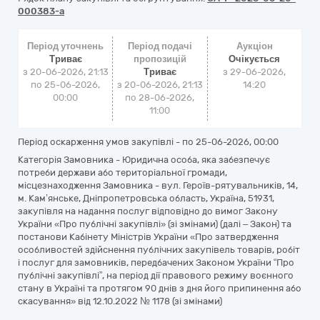
000383-a
Період уточнень
Період подачі
Аукціон
Триває
пропозицій
Очікується
з 20-06-2026, 21:13
Триває
з
29-06-2026,
по 25-06-2026,
з 20-06-2026, 21:13
14:20
00:00
по 28-06-2026,
11:00
Період оскарження умов закупівлі - по
25-06-2026, 00:00
Категорія Замовника - Юридична особа, яка забезпечує
потреби держави або територіальної громади,
місцезнаходження Замовника - вул. Героїв-рятувальників, 14,
м. Кам’янське, Дніпропетровська область, Україна, 51931,
закупівля на надання послуг відповідно до вимог Закону
України «Про публічні закупівлі» (зі змінами) (далі – Закон) та
постанови Кабінету Міністрів України «Про затвердження
особливостей здійснення публічних закупівель товарів, робіт
і послуг для замовників, передбачених Законом України “Про
публічні закупівлі”, на період дії правового режиму воєнного
стану в Україні та протягом 90 днів з дня його припинення або
скасування» від 12.10.2022 № 1178 (зі змінами)