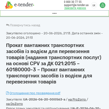
0 800 30 77 55
support@e-tender.ua
UK
Замовити дзвінок
Повернутись назад
Закупівлю оголошено - 20-06-2026, 21:13. Дата останніх змін -
20-06-2026, 21:13
Прокат вантажних транспортних
засобів із водієм для перевезення
товарів (надання транспортних послуг)
на основі CPV за ДК 021:2015 –
60180000-3 – Прокат вантажних
транспортних засобів із водієм для
перевезення товарів
Оголошення про проведення.pdf
Закупівля:
UA-2026-06-20-000563-a
/
на ProZorro
/
на DoZorro
Рядок плану закупівлі та обґрунтування:
UA-P-2026-06-20-