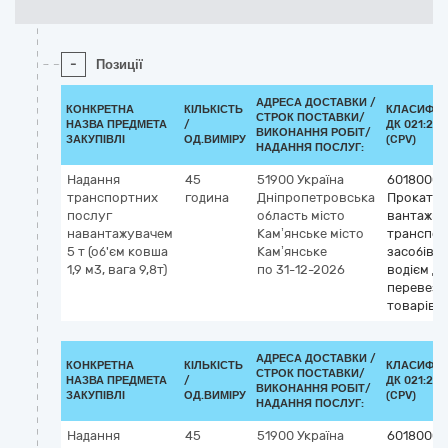
-
Позиції
АДРЕСА ДОСТАВКИ /
КОНКРЕТНА
КІЛЬКІСТЬ
КЛАСИФІК
СТРОК ПОСТАВКИ/
НАЗВА ПРЕДМЕТА
/
ДК 021:201
ВИКОНАННЯ РОБІТ/
ЗАКУПІВЛІ
ОД.ВИМІРУ
(CPV)
НАДАННЯ ПОСЛУГ:
Надання
45
51900
Україна
60180000
транспортних
година
Дніпропетровська
Прокат
послуг
область
місто
вантажни
навантажувачем
Кам’янське
місто
транспор
5 т (об'єм ковша
Кам’янське
засобів із
1,9 м3, вага 9,8т)
по 31-12-2026
водієм дл
перевезе
товарів
АДРЕСА ДОСТАВКИ /
КОНКРЕТНА
КІЛЬКІСТЬ
КЛАСИФІК
СТРОК ПОСТАВКИ/
НАЗВА ПРЕДМЕТА
/
ДК 021:201
ВИКОНАННЯ РОБІТ/
ЗАКУПІВЛІ
ОД.ВИМІРУ
(CPV)
НАДАННЯ ПОСЛУГ:
Надання
45
51900
Україна
60180000