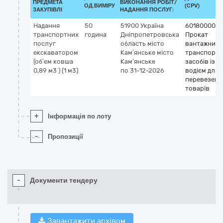
ПРЕДМЕТА
ВИКОНАННЯ РОБІТ/
ОД.ВИМІРУ
(CPV)
ЗАКУПІВЛІ
НАДАННЯ ПОСЛУГ:
Надання
50
51900
Україна
60180000-3
транспортних
година
Дніпропетровська
Прокат
послуг
область
місто
вантажних
екскаватором
Кам’янське
місто
транспортн
(об’єм ковша
Кам’янське
засобів із
0,89 м3 ) (1 м3)
по 31-12-2026
водієм для
перевезенн
товарів
+
Інформація по лоту
-
Пропозиції
-
Документи тендеру
Завантажити архівом