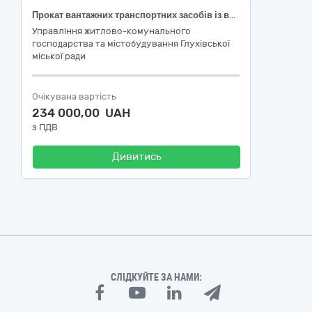
Прокат вантажних транспортних засобів із водієм для перевезення піску
Управління житлово-комунального
господарства та містобудування Глухівської
міської ради
Очікувана вартість
234 000,00 UAH
з ПДВ
Дивитись
СЛІДКУЙТЕ ЗА НАМИ: