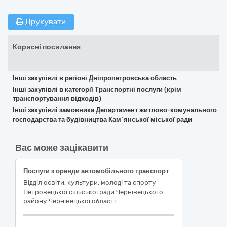
Друкувати
Корисні посилання
Інші закупівлі в регіоні Дніпропетровська область
Інші закупівлі в категорії Транспортні послуги (крім
транспортування відходів)
Інші закупівлі замовника Депаpтамент житлово-комунального
господарства та будівництва Кам`янської міської ради
Вас може зацікавити
Послуги з оренди автомобільного транспортного засобу із водієм для навантаження, вивезення, розвантаження та перевезення деревини дров’яної: за кодом ДК 021:2015 – 60180000-3 - Прокат вантажних транспортних засобів із водієм для перевезення товарів
Відділ освіти, культури, молоді та спорту
Петровецької сільської ради Чернівецького
району Чернівецької області