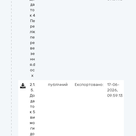
да
то
к 4
Пе
ре
лік
пе
ре
ве
зе
нн
я.d
oc
x
2.1.
публічний
Експортовано:
17-06-
5.
2026,
До
09:59:13
да
то
к 5
ви
мо
ги
до