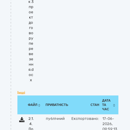
к 3
пр
ое
кт
до
го
во
ру
пе
ре
ве
зе
нн
я.d
oc
x
Інші
ДАТА
ФАЙЛ
ПРИВАТНІСТЬ
СТАН
ТА
ЧАС
2.1.
публічний
Експортовано:
17-06-
4.
2026,
До
09:59:13