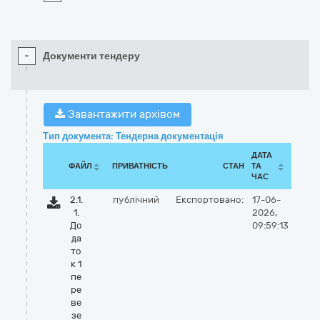
-
Документи тендеру
Завантажити архівом
Тип документа: Тендерна документація
ДАТА
ФАЙЛ
ПРИВАТНІСТЬ
СТАН
ТА
ЧАС
2.1.
публічний
Експортовано:
17-06-
1.
2026,
До
09:59:13
да
то
к 1
пе
ре
ве
зе