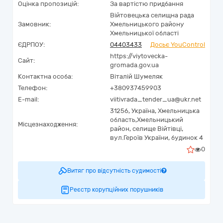
Оцінка пропозицій:
За вартістю придбання
Війтовецька селищна рада
Замовник:
Хмельницького району
Хмельницької області
ЄДРПОУ:
04403433
Досьє YouControl
https://viytovecka-
Сайт:
gromada.gov.ua
Контактна особа:
Віталій Шумеляк
Телефон:
+380937459903
E-mail:
viitivrada_tender_ua@ukr.net
31256,
Україна
,
Хмельницька
область,
Хмельницький
Місцезнаходження:
район, селище Війтівці,
вул.Героїв України, будинок 4
0
Витяг про відсутність судимості
Реєстр корупційних порушників