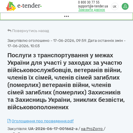
0 800 30 77 55
support@e-tender.ua
UK
Замовити дзвінок
Повернутись назад
Закупівлю оголошено - 17-06-2026, 09:59. Дата останніх змін -
17-06-2026, 10:03
Послуги з транспортування у межах
України для участі у заходах за участю
військовослужбовців, ветеранів війни,
членів їх сімей, членів сімей загиблих
(померлих) ветеранів війни, членів
сімей загиблих (померлих) Захисників
та Захисниць України, зниклих безвісти,
військовополонених
Оголошення про проведення.pdf
Закупівля:
UA-2026-06-17-001662-a
/
на ProZorro
/