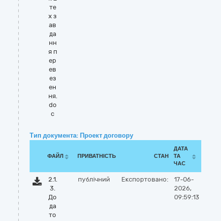
те
х з
ав
да
нн
я п
ер
ев
ез
ен
ня.
do
c
Тип документа: Проект договору
ДАТА
ФАЙЛ
ПРИВАТНІСТЬ
СТАН
ТА
ЧАС
2.1.
публічний
Експортовано:
17-06-
3.
2026,
До
09:59:13
да
то