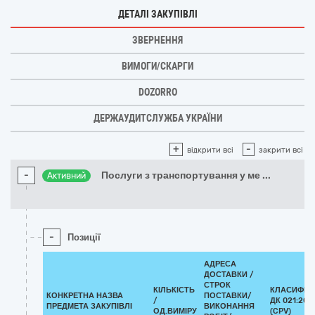
ДЕТАЛІ ЗАКУПІВЛІ
ЗВЕРНЕННЯ
ВИМОГИ/СКАРГИ
DOZORRO
ДЕРЖАУДИТСЛУЖБА УКРАЇНИ
+
-
відкрити всі
закрити всі
-
Послуги з транспортування у ме
...
Активний
-
Позиції
АДРЕСА
ДОСТАВКИ /
СТРОК
КІЛЬКІСТЬ
КЛАСИФІК
КОНКРЕТНА НАЗВА
ПОСТАВКИ/
/
ДК 021:201
ПРЕДМЕТА ЗАКУПІВЛІ
ВИКОНАННЯ
ОД.ВИМІРУ
(CPV)