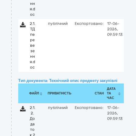
нн
я.d
oc
2.1.
публічний
Експортовано:
17-06-
ТД
2026,
пе
09:59:13
ре
ве
зе
нн
я.d
oc
Тип документа: Технічний опис предмету закупівлі
ДАТА
ФАЙЛ
ПРИВАТНІСТЬ
СТАН
ТА
ЧАС
2.1.
публічний
Експортовано:
17-06-
2.
2026,
До
09:59:13
да
то
к 2