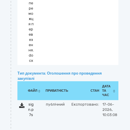
пе
ре
мо
жц
я п
ер
ев
ез
ен
ня.
do
cx
Тип документа: Оголошення про проведення
закупівлі
ДАТА
ФАЙЛ
ПРИВАТНІСТЬ
СТАН
ТА
ЧАС
sig
публічний
Експортовано:
17-06-
n.p
2026,
7s
10:03:08