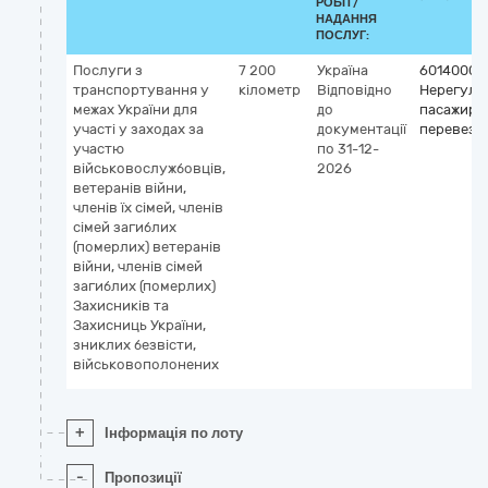
РОБІТ/
НАДАННЯ
ПОСЛУГ:
Послуги з
7 200
Україна
60140000
транспортування у
кілометр
Відповідно
Нерегуля
межах України для
до
пасажирсь
участі у заходах за
документації
перевезе
участю
по 31-12-
військовослужбовців,
2026
ветеранів війни,
членів їх сімей, членів
сімей загиблих
(померлих) ветеранів
війни, членів сімей
загиблих (померлих)
Захисників та
Захисниць України,
зниклих безвісти,
військовополонених
+
Інформація по лоту
-
Пропозиції