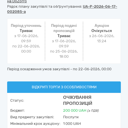
на DoZorro
Рядок плану закупівлі та обґрунтування:
UA-P-2026-06-17-
002085-a
Період уточнень
Період подачі
Аукціон
Триває
пропозицій
Очікується
з 17-06-2026,
Триває
з
26-06-2026,
09:59
з 17-06-2026,
13:24
по 22-06-2026,
09:59
00:00
по 25-06-2026,
18:00
Період оскарження умов закупівлі - по
22-06-2026, 00:00
ВІДКРИТІ ТОРГИ З ОСОБЛИВОСТЯМИ
ОЧІКУВАННЯ
Статус:
ПРОПОЗИЦІЙ
Бюджет:
200 000
UAH
(з ПДВ)
Вид предмету закупівлі:
Послуги
Мінімальний крок аукціону:
1 000 UAH