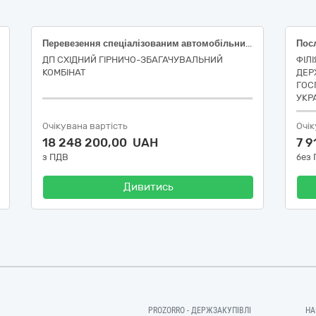
Перевезення спеціалізованим автомобільним транспортом сірчаної кислоти
ДП СХІДНИЙ ГІРНИЧО-ЗБАГАЧУВАЛЬНИЙ
ФІЛ
КОМБІНАТ
ДЕР
ГОС
УКР
Очікувана вартість
Очік
18 248 200,00 UAH
7 
з ПДВ
без
Дивитись
PROZORRO - ДЕРЖЗАКУПІВЛІ
НА