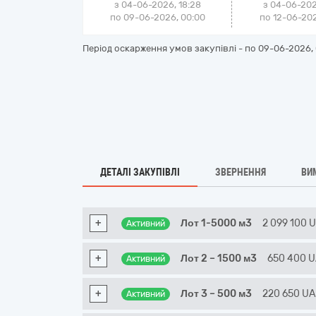
з 04-06-2026, 18:28
з 04-06-202
по 09-06-2026, 00:00
по 12-06-202
Період оскарження умов закупівлі - по
09-06-2026, 
ДЕТАЛІ ЗАКУПІВЛІ
ЗВЕРНЕННЯ
ВИ
+
Лот 1-5000 м3
2 099 100
Активний
+
Лот 2 – 1500 м3
650 400
U
Активний
+
Лот 3 – 500 м3
220 650
U
Активний