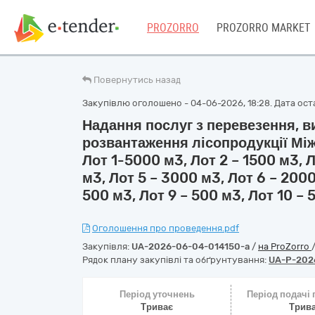
PROZORRO
PROZORRO MARKET
Повернутись назад
Закупівлю оголошено - 04-06-2026, 18:28. Дата оста
Надання послуг з перевезення, в
розвантаження лісопродукції Міжг
Лот 1-5000 м3, Лот 2 – 1500 м3, Л
м3, Лот 5 – 3000 м3, Лот 6 – 2000
500 м3, Лот 9 – 500 м3, Лот 10 – 
Оголошення про проведення.pdf
Закупівля:
UA-2026-06-04-014150-a
/
на ProZorro
Рядок плану закупівлі та обґрунтування:
UA-P-202
Період уточнень
Період подачі
Триває
Трив