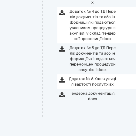
x
Додаток № 4 до ТД Пере
лік документів та або ін
формації які подаються
учасником процедури з
акупівлі у складі тендер
ної пропозиції.docx
Додаток № 5 до ТД Пере
лік документів та або ін
формації які подаються
переможцем процедури
закупівлі.docx
Додаток № 6 Калькуляці
я вартості послуг.xlsx
Тендерна документація.
docx