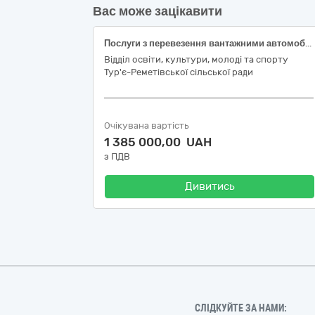
Вас може зацікавити
Послуги з перевезення вантажними автомобілями деревини дров’яної непромислового використання по території Тур’є-Реметівської територіальної громади
Відділ освіти, культури, молоді та спорту
Тур'є-Реметівської сільської ради
Очікувана вартість
1 385 000,00 UAH
з ПДВ
Дивитись
СЛІДКУЙТЕ ЗА НАМИ: