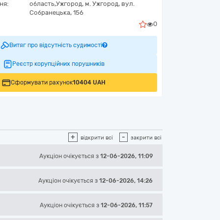
ня:
область,
Ужгород,
м. Ужгород, вул.
Собранецька, 156
0
Витяг про відсутність судимості
Реєстр корупційних порушників
Сформувати рахунок
10404 UAH
+
-
відкрити всі
закрити всі
Аукціон
очікується
з
12-06-2026, 11:09
Аукціон
очікується
з
12-06-2026, 14:26
Аукціон
очікується
з
12-06-2026, 11:57