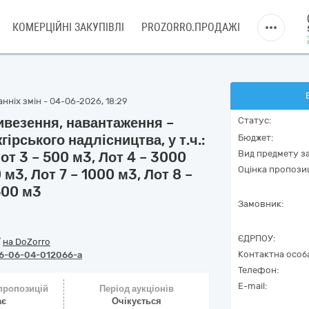
КОМЕРЦІЙНІ ЗАКУПІВЛІ
PROZORRO.ПРОДАЖІ
нніх змін - 04-06-2026, 18:29
ивезення, навантаження –
Статус:
ірського надлісництва, у т.ч.:
Бюджет:
Вид предмету за
от 3 – 500 м3, Лот 4 – 3000
Оцінка пропозиц
 м3, Лот 7 – 1000 м3, Лот 8 –
500 м3
Замовник:
ЄДРПОУ:
/
на DoZorro
Контактна особ
6-06-04-012066-a
Телефон:
E-mail:
 пропозицій
Період аукціонів
ає
Очікується