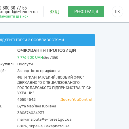
0 800 30 77 55
support@e-tender.ua
ВХІД
РЕЄСТРАЦІЯ
UK
Замовити дзвінок
ВІДКРИТІ ТОРГИ З ОСОБЛИВОСТЯМИ
ОЧІКУВАННЯ ПРОПОЗИЦІЙ
7 776 900
UAH
(без ПДВ)
купівлі:
Послуги
ій:
За вартістю придбання
ФІЛІЯ "КАРПАТСЬКИЙ ЛІСОВИЙ ОФІС"
ДЕРЖАВНОГО СПЕЦІАЛІЗОВАНОГО
ГОСПОДАРСЬКОГО ПІДПРИЄМСТВА "ЛІСИ
УКРАЇНИ"
45554542
Досьє YouControl
а:
Бута Мар’яна Юріївна
380676024937
maryana.buta@e-forest.gov.ua
88017,
Україна
,
Закарпатська