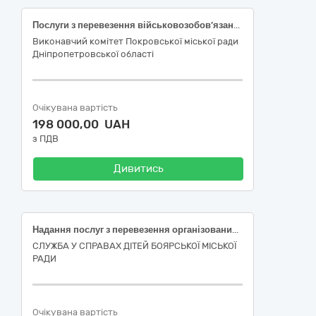
Послуги з перевезення військовозобов’язаних
Виконавчий комітет Покровської міської ради
Дніпропетровської області
Очікувана вартість
198 000,00 UAH
з ПДВ
Дивитись
Надання послуг з перевезення організованих дитячих груп до місць відпочинку та оздоровлення в межах території України
СЛУЖБА У СПРАВАХ ДІТЕЙ БОЯРСЬКОЇ МІСЬКОЇ
РАДИ
Очікувана вартість