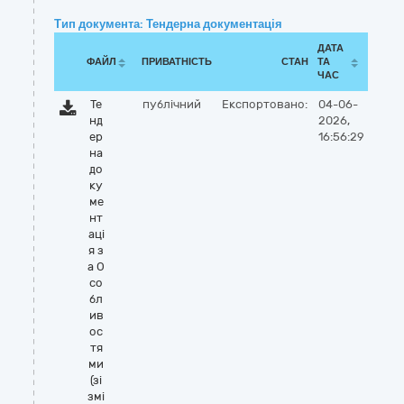
Тип документа: Тендерна документація
ДАТА
ФАЙЛ
ПРИВАТНІСТЬ
СТАН
ТА
ЧАС
Те
публічний
Експортовано:
04-06-
нд
2026,
ер
16:56:29
на
до
ку
ме
нт
аці
я з
а О
со
бл
ив
ос
тя
ми
(зі
змі