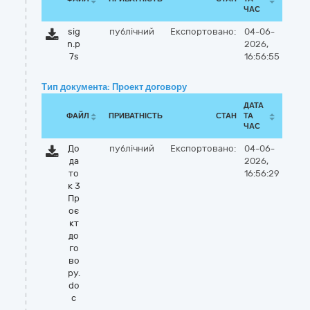
ЧАС
sig
публічний
Експортовано:
04-06-
n.p
2026,
7s
16:56:55
Тип документа: Проект договору
ДАТА
ФАЙЛ
ПРИВАТНІСТЬ
СТАН
ТА
ЧАС
До
публічний
Експортовано:
04-06-
да
2026,
то
16:56:29
к 3
Пр
оє
кт
до
го
во
ру.
do
c