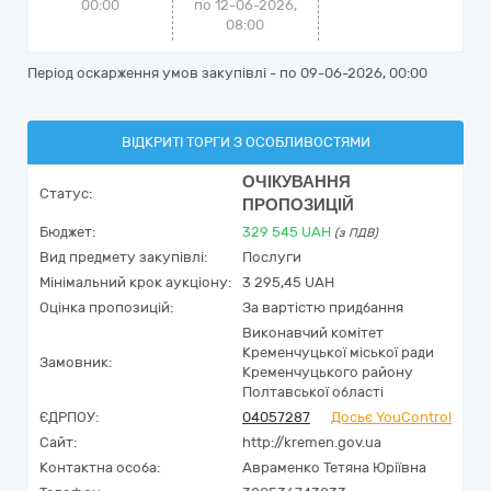
00:00
по 12-06-2026,
08:00
Період оскарження умов закупівлі - по
09-06-2026, 00:00
ВІДКРИТІ ТОРГИ З ОСОБЛИВОСТЯМИ
ОЧІКУВАННЯ
Статус:
ПРОПОЗИЦІЙ
Бюджет:
329 545
UAH
(з ПДВ)
Вид предмету закупівлі:
Послуги
Мінімальний крок аукціону:
3 295,45 UAH
Оцінка пропозицій:
За вартістю придбання
Виконавчий комітет
Кременчуцької міської ради
Замовник:
Кременчуцького району
Полтавської області
ЄДРПОУ:
04057287
Досьє YouControl
Сайт:
http://kremen.gov.ua
Контактна особа:
Авраменко Тетяна Юріївна