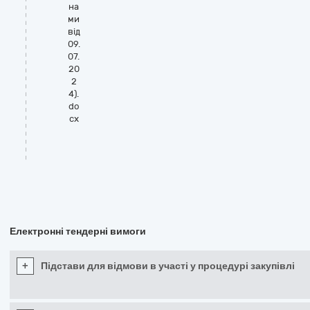
на
ми
від
09.
07.
20
2
4).
do
cx
Електронні тендерні вимоги
+
Підстави для відмови в участі у процедурі закупівлі