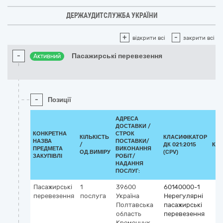
ДЕРЖАУДИТСЛУЖБА УКРАЇНИ
+
-
відкрити всі
закрити всі
-
Пасажирські перевезення
Активний
-
Позиції
АДРЕСА
ДОСТАВКИ /
КОНКРЕТНА
СТРОК
КІЛЬКІСТЬ
КЛАСИФІКАТОР
НАЗВА
ПОСТАВКИ/
/
ДК 021:2015
КЛ
ПРЕДМЕТА
ВИКОНАННЯ
ОД.ВИМІРУ
(CPV)
ЗАКУПІВЛІ
РОБІТ/
НАДАННЯ
ПОСЛУГ:
Пасажирські
1
39600
60140000-1
перевезення
послуга
Україна
Нерегулярні
Полтавська
пасажирські
область
перевезення
Кременчук