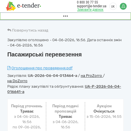
0 800 30 77 55
support@e-tender.ua
UK
Замовити дзвінок
Повернутись назад
Закупівлю оголошено - 04-06-2026, 16:56. Дата останніх змін
- 04-06-2026, 16:56
Пасажирські перевезення
Оголошення про проведення.pdf
Закупівля:
UA-2026-06-04-013464-a
/
на ProZorro
/
на DoZorro
Рядок плану закупівлі та обґрунтування:
UA-P-2026-06-04-
016641-a
Період уточнень
Період подачі
Аукціон
Триває
пропозицій
Очікується
з 04-06-2026,
Триває
з
15-06-2026, 14:55
16:56
з 04-06-2026,
по 09-06-2026,
16:56