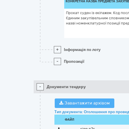
КОНКРЕТНА НАЗВА ПРЕДМЕТА ЗАКУПІ
Прокат суден із екіпажем. Код пос
Єдиним закупівельним словником,
назві номенклатурної позиції пред
+
Інформація по лоту
-
Пропозиції
-
Документи тендеру
Завантажити архівом
Тип документа: Оголошення про провед
ФАЙЛ
sign.p7s