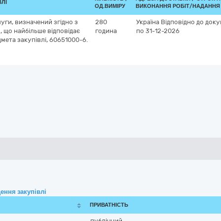
ВЛІ
ОД.ВИМІРУ
ВИКОНАННЯ РОБІТ/НАДАННЯ 
луги, визначений згідно з
280
Україна
Відповідно до доку
 що найбільше відповідає
година
по 31-12-2026
мета закупівлі, 60651000-6.
ення закупівлі
ПРИВАТНІСТЬ
публічний