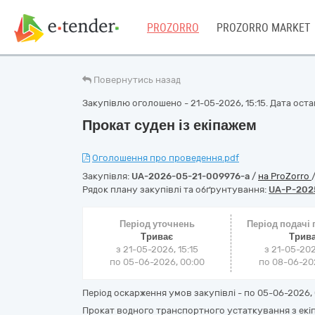
PROZORRO
PROZORRO MARKET
Повернутись назад
Закупівлю оголошено - 21-05-2026, 15:15. Дата остан
Прокат суден із екіпажем
Оголошення про проведення.pdf
Закупівля:
UA-2026-05-21-009976-a
/
на ProZorro
Рядок плану закупівлі та обґрунтування:
UA-P-202
Період уточнень
Період подачі
Триває
Трив
з 21-05-2026, 15:15
з 21-05-202
по 05-06-2026, 00:00
по 08-06-202
Період оскарження умов закупівлі - по
05-06-2026, 
Прокат водного транспортного устаткування з екіп