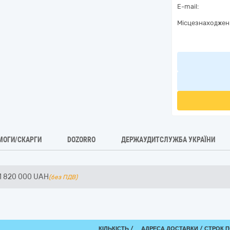
E-mail:
Місцезнаходжен
МОГИ/СКАРГИ
DOZORRO
ДЕРЖАУДИТСЛУЖБА УКРАЇНИ
1 820 000
UAH
(без ПДВ)
КІЛЬКІСТЬ /
АДРЕСА ДОСТАВКИ /
СТРОК 