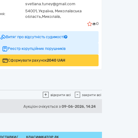
svetlana.tuney@gmail.com
54001,
Україна
,
Миколаївська
ня:
область,
Миколаїв,
0
Витяг про відсутність судимості
Реєстр корупційних порушників
Сформувати рахунок
2040 UAH
+
-
відкрити всі
закрити всі
Аукціон
очікується
з
09-06-2026, 14:24
ПОСТАВКИ/
КЛАСИФІКАТОР ДК