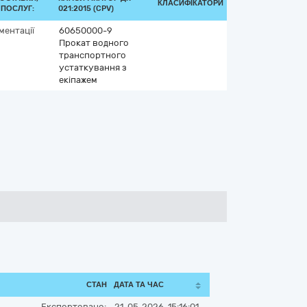
КЛАСИФІКАТОРИ
ПОСЛУГ:
021:2015 (CPV)
ментації
60650000-9
Прокат водного
транспортного
устаткування з
екіпажем
СТАН
ДАТА ТА ЧАС
Експортовано:
21-05-2026, 15:16:01