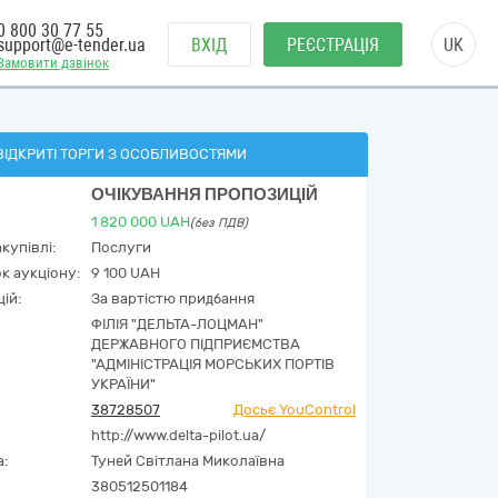
0 800 30 77 55
support@e-tender.ua
ВХІД
РЕЄСТРАЦІЯ
UK
Замовити дзвінок
ВІДКРИТІ ТОРГИ З ОСОБЛИВОСТЯМИ
ОЧІКУВАННЯ ПРОПОЗИЦІЙ
1 820 000
UAH
(без ПДВ)
купівлі:
Послуги
к аукціону:
9 100 UAH
ій:
За вартістю придбання
ФІЛІЯ "ДЕЛЬТА-ЛОЦМАН"
ДЕРЖАВНОГО ПІДПРИЄМСТВА
"АДМІНІСТРАЦІЯ МОРСЬКИХ ПОРТІВ
УКРАЇНИ"
38728507
Досьє YouControl
http://www.delta-pilot.ua/
а:
Туней Світлана Миколаївна
380512501184