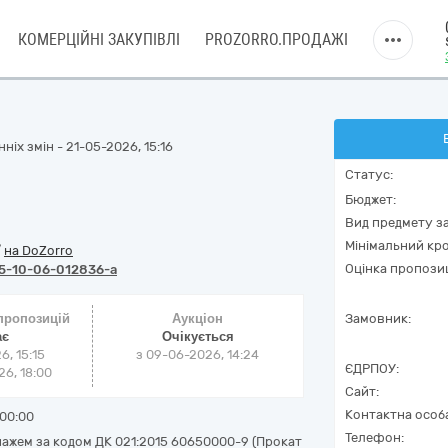
КОМЕРЦІЙНІ ЗАКУПІВЛІ
PROZORRO.ПРОДАЖІ
ніх змін - 21-05-2026, 15:16
Статус:
Бюджет:
Вид предмету за
Мінімальний кро
/
на DoZorro
Оцінка пропозиц
5-10-06-012836-a
 пропозицій
Аукціон
Замовник:
ає
Очікується
6, 15:15
з
09-06-2026, 14:24
ЄДРПОУ:
6, 18:00
Сайт:
Контактна особ
00:00
Телефон:
ажем за кодом ДК 021:2015 60650000-9 (Прокат