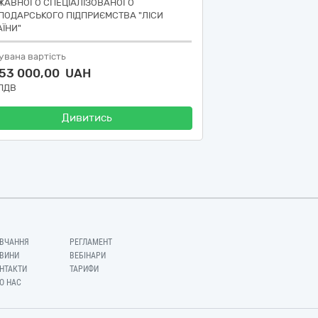
ЖАВНОГО СПЕЦІАЛІЗОВАНОГО
ПОДАРСЬКОГО ПІДПРИЄМСТВА "ЛІСИ
АЇНИ"
увана вартість
853 000,00 UAH
 ПДВ
Дивитись
ВЧАННЯ
РЕГЛАМЕНТ
ВИНИ
ВЕБІНАРИ
НТАКТИ
ТАРИФИ
О НАС