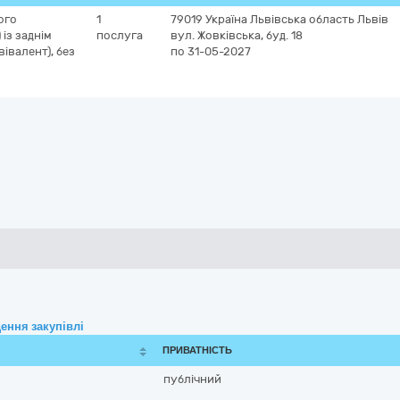
ого
1
79019
Україна
Львівська область
Львів
із заднім
послуга
вул. Жовківська, буд. 18
івалент), без
по 31-05-2027
ення закупівлі
ПРИВАТНІСТЬ
публічний