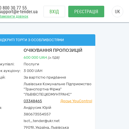
0 800 30 77 55
support@e-tender.ua
ВХІД
РЕЄСТРАЦІЯ
UK
Замовити дзвінок
ВІДКРИТІ ТОРГИ З ОСОБЛИВОСТЯМИ
ОЧІКУВАННЯ ПРОПОЗИЦІЙ
600 000
UAH
(з ПДВ)
купівлі:
Послуги
к аукціону:
3 000 UAH
ій:
За вартістю придбання
Львівське Комунальне Підприємство
"Транспортна Фірма"
"ЛЬВІВСПЕЦКОМУНТРАНС"
03348465
Досьє YouControl
а:
Андрусик Юрій
380673554557
lsct_tender@ukr.net
79019,
Україна
,
Львівська