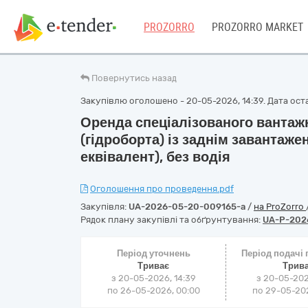
PROZORRO
PROZORRO MARKET
Повернутись назад
Закупівлю оголошено - 20-05-2026, 14:39. Дата оста
Оренда спеціалізованого вантаж
(гідроборта) із заднім завантаже
еквівалент), без водія
Оголошення про проведення.pdf
Закупівля:
UA-2026-05-20-009165-a
/
на ProZorro
Рядок плану закупівлі та обґрунтування:
UA-P-202
Період уточнень
Період подачі
Триває
Трив
з 20-05-2026, 14:39
з 20-05-202
по 26-05-2026, 00:00
по 29-05-202