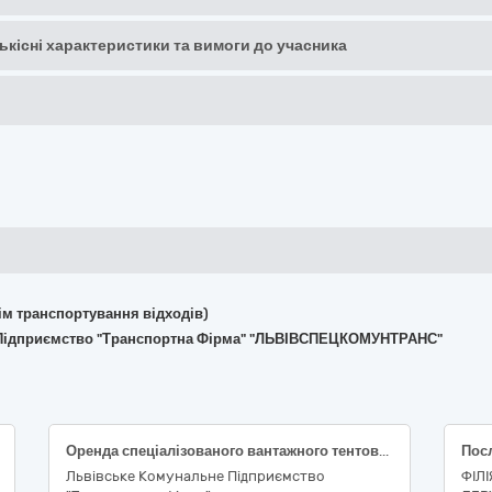
кількісні характеристики та вимоги до учасника
крім транспортування відходів)
е Підприємство "Транспортна Фірма" "ЛЬВІВСПЕЦКОМУНТРАНС"
Оренда спеціалізованого вантажного тентованого фургона (гідроборта) із заднім завантаженням на шасі Mercedes atego або еквівалент), без водія
Львівське Комунальне Підприємство
ФІЛ