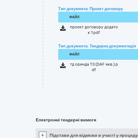
Тип документа: Проект договору
ФАЙЛ
проєкт договору додато
к 1.pdf
Тип документа: Тендерна документація
ФАЙЛ
тд оренда ТЗ (DAF екв.).p
df
Електронні тендерні вимоги
+
Підстави для відмови в участі у процеду