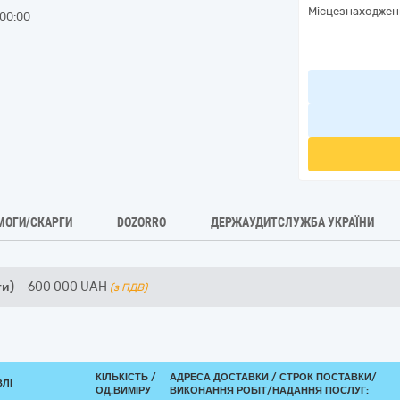
Місцезнаходжен
00:00
МОГИ/СКАРГИ
DOZORRO
ДЕРЖАУДИТСЛУЖБА УКРАЇНИ
ти)
600 000
UAH
(з ПДВ)
КІЛЬКІСТЬ /
АДРЕСА ДОСТАВКИ /
СТРОК ПОСТАВКИ/
ВЛІ
ОД.ВИМІРУ
ВИКОНАННЯ РОБІТ/НАДАННЯ ПОСЛУГ: