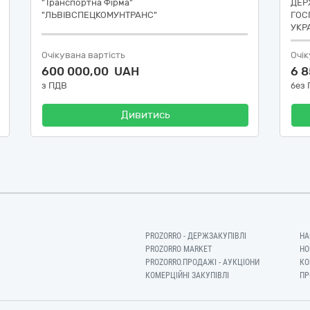
"Транспортна Фірма"
ДЕР
"ЛЬВІВСПЕЦКОМУНТРАНС"
ГОС
УКР
Очікувана вартість
Очік
600 000,00 UAH
6 
з ПДВ
без
Дивитись
PROZORRO - ДЕРЖЗАКУПІВЛІ
НА
PROZORRO MARKET
НО
PROZORRO.ПРОДАЖІ - АУКЦІОНИ
КО
КОМЕРЦІЙНІ ЗАКУПІВЛІ
ПР