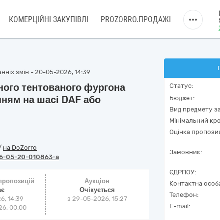
КОМЕРЦІЙНІ ЗАКУПІВЛІ
PROZORRO.ПРОДАЖІ
нніх змін - 20-05-2026, 14:39
ного тентованого фургона
Статус:
нням на шасі DAF або
Бюджет:
Вид предмету за
Мінімальний кро
Оцінка пропозиц
/
на DoZorro
Замовник:
6-05-20-010863-a
ЄДРПОУ:
 пропозицій
Аукціон
Контактна особ
ає
Очікується
Телефон:
6, 14:39
з
29-05-2026, 15:27
E-mail:
6, 00:00