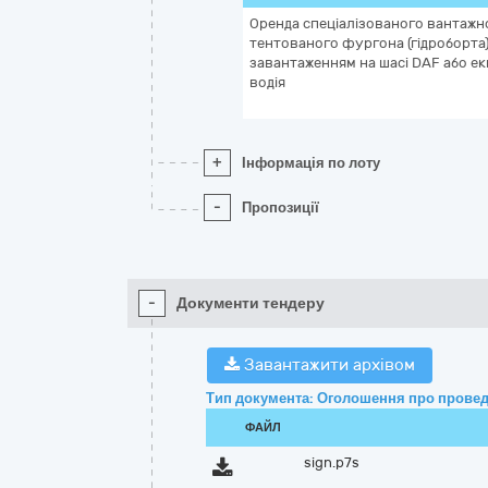
Оренда спеціалізованого вантажн
тентованого фургона (гідроборта) 
завантаженням на шасі DAF або екв
водія
+
Інформація по лоту
-
Пропозиції
-
Документи тендеру
Завантажити архівом
Тип документа: Оголошення про провед
ФАЙЛ
sign.p7s