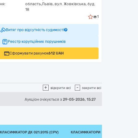
ня:
область,
Львів,
вул. Жовківська, буд.
18
1
Витяг про відсутність судимості
Реєстр корупційних порушників
Сформувати рахунок
612 UAH
+
-
відкрити всі
закрити всі
Аукціон
очікується
з
29-05-2026, 15:27
КЛАСИФІКАТОР ДК 021:2015 (CPV)
КЛАСИФІКАТОРИ