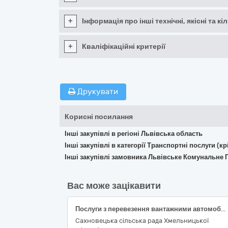
+
Інформація про інші технічні, якісні та 
+
Кваліфікаційні критерії
Друкувати
Корисні посилання
Інші закупівлі в регіоні Львівська область
Інші закупівлі в категорії Транспортні послуги (
Інші закупівлі замовника Львівське Комунальн
Вас може зацікавити
Послуги з перевезення вантажними автомобілями щебеню та щебенево-піщаної суміші на територію Сахновецької сільської територіальної громади Шепетівського району Хмельницької області
Сахновецька сільська рада Хмельницької