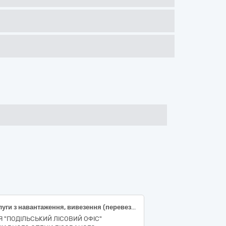
Послуги з навантаження, вивезення (перевезення) та розвантаження деревини Путильське надлісництво
ІЯ "ПОДІЛЬСЬКИЙ ЛІСОВИЙ ОФІС"