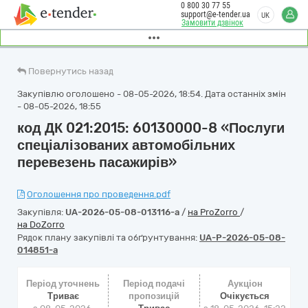
0 800 30 77 55
support@e-tender.ua
UK
Замовити дзвінок
Повернутись назад
Закупівлю оголошено - 08-05-2026, 18:54. Дата останніх змін
- 08-05-2026, 18:55
код ДК 021:2015: 60130000-8 «Послуги
спеціалізованих автомобільних
перевезень пасажирів»
Оголошення про проведення.pdf
Закупівля:
UA-2026-05-08-013116-a
/
на ProZorro
/
на DoZorro
Рядок плану закупівлі та обґрунтування:
UA-P-2026-05-08-
014851-a
Період уточнень
Період подачі
Аукціон
Триває
пропозицій
Очікується