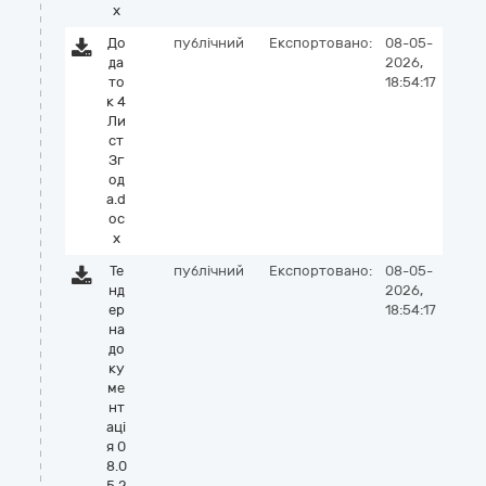
x
До
публічний
Експортовано:
08-05-
да
2026,
то
18:54:17
к 4
Ли
ст
Зг
од
а.d
oc
x
Те
публічний
Експортовано:
08-05-
нд
2026,
ер
18:54:17
на
до
ку
ме
нт
аці
я 0
8.0
5.2