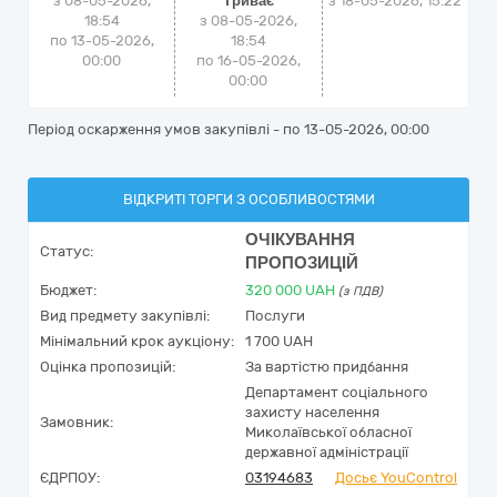
з 08-05-2026,
Триває
з
18-05-2026, 15:22
18:54
з 08-05-2026,
по 13-05-2026,
18:54
00:00
по 16-05-2026,
00:00
Період оскарження умов закупівлі - по
13-05-2026, 00:00
ВІДКРИТІ ТОРГИ З ОСОБЛИВОСТЯМИ
ОЧІКУВАННЯ
Статус:
ПРОПОЗИЦІЙ
Бюджет:
320 000
UAH
(з ПДВ)
Вид предмету закупівлі:
Послуги
Мінімальний крок аукціону:
1 700 UAH
Оцінка пропозицій:
За вартістю придбання
Департамент соціального
захисту населення
Замовник:
Миколаївської обласної
державної адміністрації
ЄДРПОУ:
03194683
Досьє YouControl