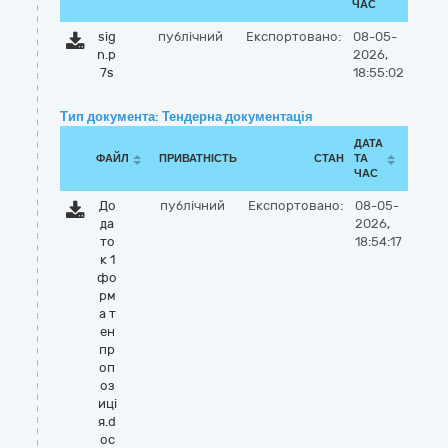
ЧАС
sig
публічний
Експортовано:
08-05-
n.p
2026,
7s
18:55:02
Тип документа: Тендерна документація
ДАТА
ФАЙЛ
ПРИВАТНІСТЬ
СТАН
ТА
ЧАС
До
публічний
Експортовано:
08-05-
да
2026,
то
18:54:17
к 1
фо
рм
а т
ен
пр
оп
оз
иці
я.d
oc