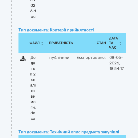
02
6.d
oc
Тип документа: Критерії прийнятності
ДАТА
ФАЙЛ
ПРИВАТНІСТЬ
СТАН
ТА
ЧАС
До
публічний
Експортовано:
08-05-
да
2026,
то
18:54:17
к 2
кв
алі
ф
ви
мо
ги.
do
cx
Тип документа: Технічний опис предмету закупівлі