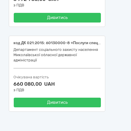
з ПДВ
Дивитись
код ДК 021:2015: 60130000-8 «Послуги спеціалізованих автомобільних перевезень пасажирів»
Департамент соціального захисту населення
Миколаївської обласної державної
адміністрації
Очікувана вартість
660 080,00 UAH
з ПДВ
Дивитись