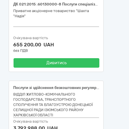
ДК 021:2015 :60130000-8 Послуги спеціалізованих автомобільних перевезень пасажирів (послуги з перевезень автомобільним транспортом робітників ПрАТ «Шахта «Надія» на роботу/з роботи за маршрутом: м. Шептицький - шахта «Надія» - шахта «Надія» - м. Шептицький )
Приватне акціонерне товариство "Шахта
"Надія"
Очікувана вартість
655 200,00 UAH
без ПДВ
Дивитись
Послуги зі здійснення безкоштовних регулярних спеціальних перевезень пасажирів
ВІДДІЛ ЖИТЛОВО-КОМУНАЛЬНОГО
ГОСПОДАРСТВА, ТРАНСПОРТНОГО
СПОЛУЧЕННЯ ТА БЛАГОУСТРОЮ ДОНЕЦЬКОЇ
СЕЛИЩНОЇ РАДИ ІЗЮМСЬКОГО РАЙОНУ
ХАРКІВСЬКОЇ ОБЛАСТІ
Очікувана вартість
3 792 988,00 UAH