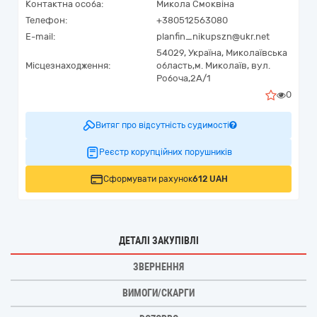
Контактна особа:
Микола Смоквіна
Телефон:
+380512563080
E-mail:
planfin_nikupszn@ukr.net
54029,
Україна
,
Миколаївська
Місцезнаходження:
область,
м. Миколаїв,
вул.
Робоча,2А/1
0
Витяг про відсутність судимості
Реєстр корупційних порушників
Сформувати рахунок
612 UAH
ДЕТАЛІ ЗАКУПІВЛІ
ЗВЕРНЕННЯ
ВИМОГИ/СКАРГИ