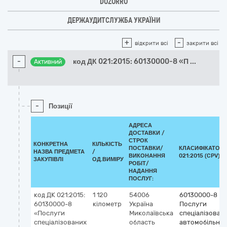
DOZORRO
ДЕРЖАУДИТСЛУЖБА УКРАЇНИ
+
-
відкрити всі
закрити всі
-
код ДК 021:2015: 60130000-8 «П
...
Активний
-
Позиції
АДРЕСА
ДОСТАВКИ /
СТРОК
КОНКРЕТНА
КІЛЬКІСТЬ
ПОСТАВКИ/
КЛАСИФІКАТОР 
НАЗВА ПРЕДМЕТА
/
ВИКОНАННЯ
021:2015 (CPV)
ЗАКУПІВЛІ
ОД.ВИМІРУ
РОБІТ/
НАДАННЯ
ПОСЛУГ:
код ДК 021:2015:
1 120
54006
60130000-8
60130000-8
кілометр
Україна
Послуги
«Послуги
Миколаївська
спеціалізован
спеціалізованих
область
автомобільни