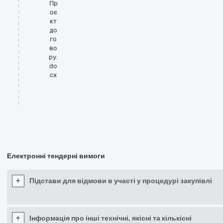
Пр
оє
кт
до
го
во
ру.
do
cx
Електронні тендерні вимоги
+
Підстави для відмови в участі у процедурі закупівлі
+
Інформація про інші технічні, якісні та кількісні