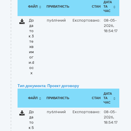
ДАТА
ФАЙЛ
ПРИВАТНІСТЬ
СТАН
ТА
ЧАС
До
публічний
Експортовано:
08-05-
да
2026,
то
18:54:17
к 3
те
хв
им
ог
и.d
oc
x
Тип документа: Проект договору
ДАТА
ФАЙЛ
ПРИВАТНІСТЬ
СТАН
ТА
ЧАС
До
публічний
Експортовано:
08-05-
да
2026,
то
18:54:17
к 5