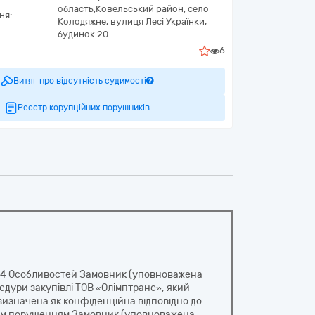
область,
Ковельський район, село
ня:
Колодяжне,
вулиця Лесі Українки,
будинок 20
6
Витяг про відсутність судимості
Реєстр корупційних порушників
 44 Особливостей Замовник (уповноважена
дури закупівлі ТОВ «Олімптранс», який
изначена як конфіденційна відповідно до
еним порушенням Замовник (уповноважена