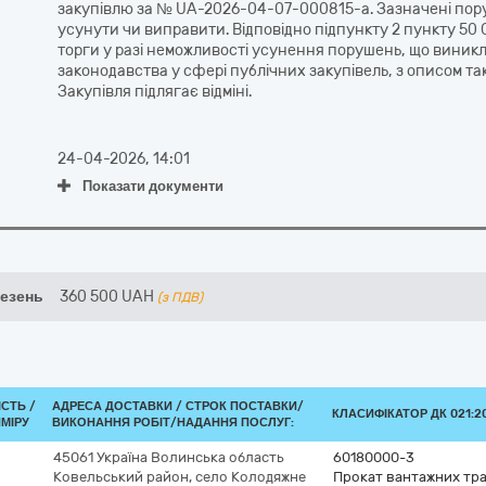
закупівлю за № UA-2026-04-07-000815-a. Зазначені пору
усунути чи виправити. Відповідно підпункту 2 пункту 50 
торги у разі неможливості усунення порушень, що виник
законодавства у сфері публічних закупівель, з описом 
Закупівля підлягає відміні.
24-04-2026, 14:01
Показати документи
везень
360 500
UAH
(з ПДВ)
ІСТЬ /
АДРЕСА ДОСТАВКИ /
СТРОК ПОСТАВКИ/
КЛАСИФІКАТОР ДК 021:20
МІРУ
ВИКОНАННЯ РОБІТ/НАДАННЯ ПОСЛУГ:
45061
Україна
Волинська область
60180000-3
Ковельський район, село Колодяжне
Прокат вантажних тра