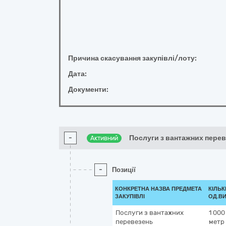
Причина скасування закупівлі/лоту:
Дата:
Документи:
-
Послуги з вантажних пере
Активний
-
Позиції
КОНКРЕТНА НАЗВА ПРЕДМЕТА
КІЛЬК
ЗАКУПІВЛІ
ОД.ВИ
Послуги з вантажних
1 000
перевезень
метр