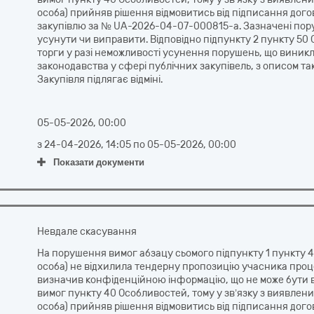
особа) прийняв рішення відмовитись від підписання дого
закупівлю за № UA-2026-04-07-000815-a. Зазначені пору
усунути чи виправити. Відповідно підпункту 2 пункту 50 
торги у разі неможливості усунення порушень, що виник
законодавства у сфері публічних закупівель, з описом 
Закупівля підлягає відміні.
05-05-2026, 00:00
з
24-04-2026, 14:05
по
05-05-2026, 00:00
Показати документи
Невдале скасування
На порушення вимог абзацу сьомого підпункту 1 пункту
особа) не відхилила тендерну пропозицію учасника проце
визначив конфіденційною інформацію, що не може бути в
вимог пункту 40 Особливостей, тому у зв’язку з виявл
особа) прийняв рішення відмовитись від підписання дого