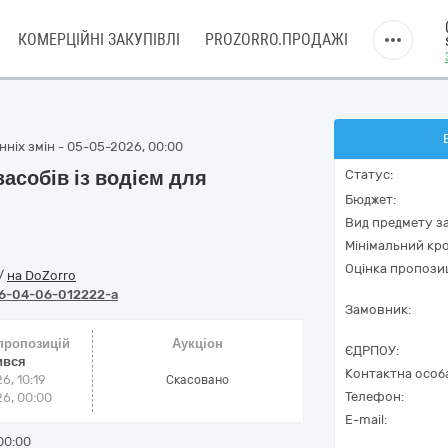
КОМЕРЦІЙНІ ЗАКУПІВЛІ
PROZORRO.ПРОДАЖІ
нніх змін - 05-05-2026, 00:00
асобів із водієм для
Статус:
Бюджет:
Вид предмету за
Мінімальний кро
Оцінка пропозиц
/
на DoZorro
6-04-06-012222-a
Замовник:
 пропозицій
Аукціон
ЄДРПОУ:
ився
Контактна особ
6, 10:19
Cкасовано
Телефон:
6, 00:00
E-mail:
00:00