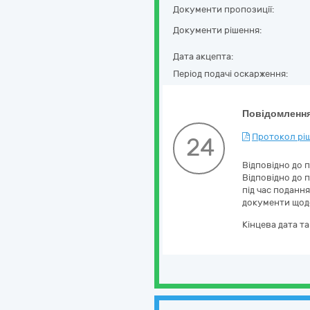
Документи пропозиції:
Документи рішення:
Дата акцепта:
Період подачі оскарження:
Повідомлення
Протокол ріш
24
Відповідно до 
Відповідно до 
під час поданн
документи щодо
Кінцева дата т