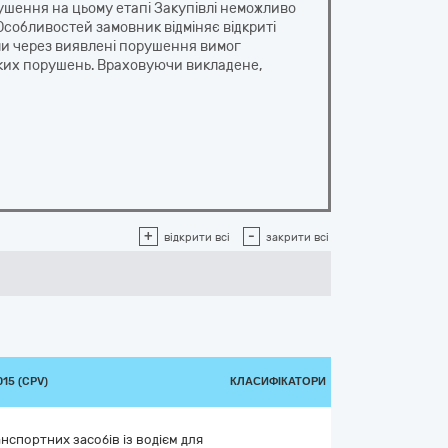
шення на цьому етапі Закупівлі неможливо
Особливостей замовник відміняє відкриті
ли через виявлені порушення вимог
таких порушень. Враховуючи викладене,
+
-
відкрити всі
закрити всі
15 (CPV)
КЛАСИФІКАТОРИ
нспортних засобів із водієм для