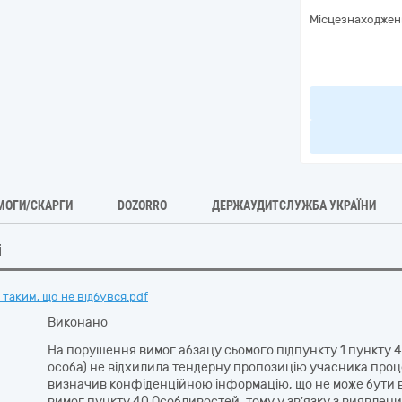
Місцезнаходжен
МОГИ/СКАРГИ
DOZORRO
ДЕРЖАУДИТСЛУЖБА УКРАЇНИ
і
таким, що не відбувся.pdf
Виконано
На порушення вимог абзацу сьомого підпункту 1 пункту
особа) не відхилила тендерну пропозицію учасника проце
визначив конфіденційною інформацію, що не може бути в
вимог пункту 40 Особливостей, тому у зв’язку з виявл