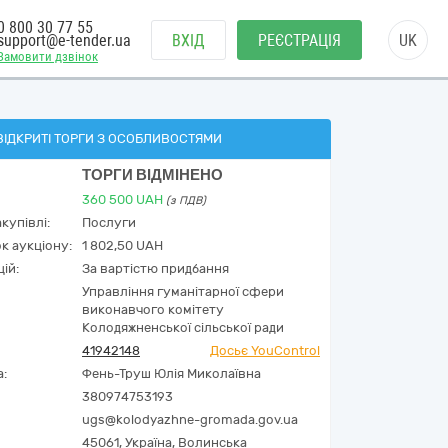
0 800 30 77 55
support@e-tender.ua
ВХІД
РЕЄСТРАЦІЯ
UK
Замовити дзвінок
ВІДКРИТІ ТОРГИ З ОСОБЛИВОСТЯМИ
ТОРГИ ВІДМІНЕНО
360 500
UAH
(з ПДВ)
купівлі:
Послуги
к аукціону:
1 802,50 UAH
ій:
За вартістю придбання
Управління гуманітарної сфери
виконавчого комітету
Колодяжненської сільської ради
41942148
Досьє YouControl
а:
Фень-Труш Юлія Миколаївна
380974753193
ugs@kolodyazhne-gromada.gov.ua
45061,
Україна
,
Волинська