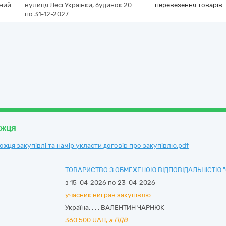
чний
вулиця Лесі Українки, будинок 20
перевезення товарів
по 31-12-2027
ожця
ця закупівлі та намір укласти договір про закупівлю.pdf
ТОВАРИСТВО З ОБМЕЖЕНОЮ ВІДПОВІДАЛЬНІСТЮ "
з 15-04-2026 по 23-04-2026
учасник виграв закупівлю
Україна
,
,
,
,
ВАЛЕНТИН ЧАРНЮК
360 500
UAH,
з ПДВ