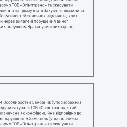
вору з ТОВ «Олімптранс» та скасувати
шення на цьому етапі Закупівлі неможливо
Особливостей замовник відміняє відкриті
ли через виявлені порушення вимог
таких порушень. Враховуючи викладене,
 44 Особливостей Замовник (уповноважена
дури закупівлі ТОВ «Олімптранс», який
изначена як конфіденційна відповідно до
еним порушенням Замовник (уповноважена
вору з ТОВ «Олімптранс» та скасувати