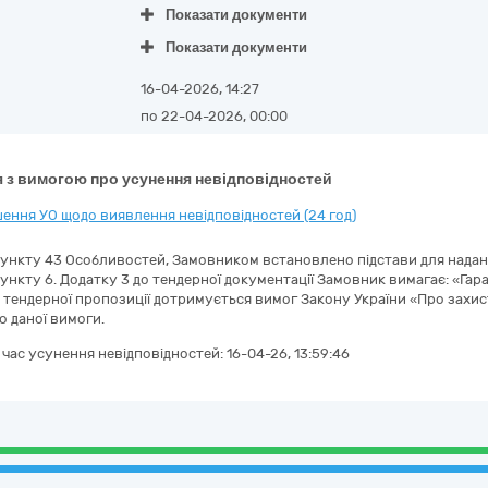
Показати документи
Показати документи
16-04-2026, 14:27
по 22-04-2026, 00:00
 з вимогою про усунення невідповідностей
ення УО щодо виявлення невідповідностей (24 год)
пункту 43 Особливостей, Замовником встановлено підстави для надан
пункту 6. Додатку 3 до тендерної документації Замовник вимагає: «Гар
я тендерної пропозиції дотримується вимог Закону України «Про захис
 даної вимоги.
а час усунення невідповідностей:
16-04-26, 13:59:46