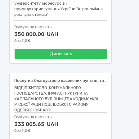
університету біоресурсів і
природокористування України "Агрономічна
дослідна станція"
Очікувана вартість
350 000,00 UAH
без ПДВ
Дивитись
Послуги з благоустрою населених пунктів: транспортні послуги (код ДК 021:2015 – 60180000-3 Прокат вантажних транспортних засобів із водієм для перевезення товарів)
ВІДДІЛ ЖИТЛОВО-КОМУНАЛЬНОГО
ГОСПОДАРСТВА, ІНФРАСТРУКТУРИ ТА
КАПІТАЛЬНОГО БУДІВНИЦТВА КОДИМСЬКОЇ
МІСЬКОЇ РАДИ ПОДІЛЬСЬКОГО РАЙОНУ
ОДЕСЬКОЇ ОБЛАСТІ
Очікувана вартість
333 005,65 UAH
без ПДВ