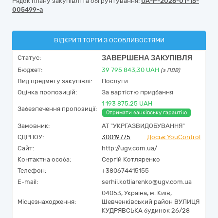
Рядок плану закупівлі та обґрунтування:
UA-P-2026-01-15-
005499-a
ВІДКРИТІ ТОРГИ З ОСОБЛИВОСТЯМИ
ЗАВЕРШЕНА ЗАКУПІВЛЯ
Статус:
Бюджет:
39 795 843,30
UAH
(з ПДВ)
Вид предмету закупівлі:
Послуги
Оцінка пропозицій:
За вартістю придбання
1 193 875,25 UAH
Забезпечення пропозиції:
Отримати банківську гарантію
Замовник:
АТ "УКРГАЗВИДОБУВАННЯ"
ЄДРПОУ:
30019775
Досьє YouControl
Сайт:
http://ugv.com.ua/
Контактна особа:
Сергій Котляренко
Телефон:
+380674415155
E-mail:
serhii.kotliarenko@ugv.com.ua
04053,
Україна
,
м. Київ,
Місцезнаходження:
Шевченківський район ВУЛИЦЯ
КУДРЯВСЬКА будинок 26/28