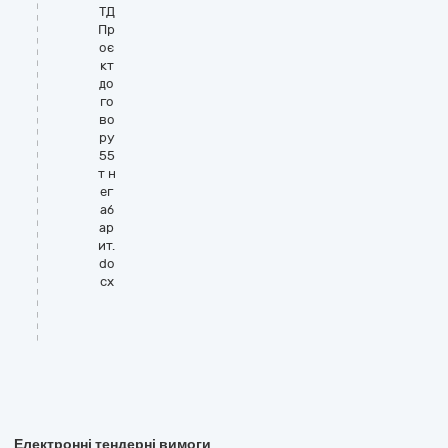
ТД
Пр
оє
кт
до
го
во
ру
55
т н
ег
аб
ар
ит.
do
cx
Електронні тендерні вимоги