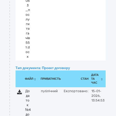
06
3
_п
ос
лу
ги
тя
га
чів
55
т.d
oc
x
Тип документа: Проект договору
ДАТА
ФАЙЛ
ПРИВАТНІСТЬ
СТАН
ТА
ЧАС
До
публічний
Експортовано:
15-01-
да
2026,
то
13:54:53
к
№4
до