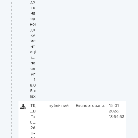
до
те
нд
ер
ної
до
ку
ме
нт
аці
ї_
по
сл
уг
_1
8.0
5.x
lsx
ТД
публічний
Експортовано:
15-01-
_В
2026,
Тз
13:54:53
О_
26
П-