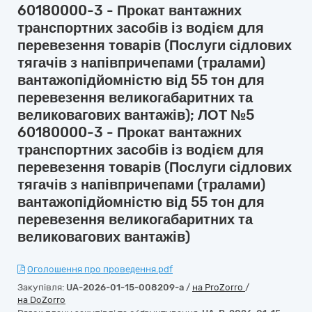
60180000-3 - Прокат вантажних
транспортних засобів із водієм для
перевезення товарів (Послуги сідлових
тягачів з напівпричепами (тралами)
вантажопідйомністю від 55 тон для
перевезення великогабаритних та
великовагових вантажів); ЛОТ №5
60180000-3 - Прокат вантажних
транспортних засобів із водієм для
перевезення товарів (Послуги сідлових
тягачів з напівпричепами (тралами)
вантажопідйомністю від 55 тон для
перевезення великогабаритних та
великовагових вантажів)
Оголошення про проведення.pdf
Закупівля:
UA-2026-01-15-008209-a
/
на ProZorro
/
на DoZorro