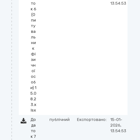
то
13:54:53
к 6
(О
пи
ту
ва
ль
ни
к
фі
зи
чн
ої
ос
об
и) 1
5.0
8.2
3.x
lsx
До
публічний
Експортовано:
15-01-
да
2026,
то
13:54:53
к 7