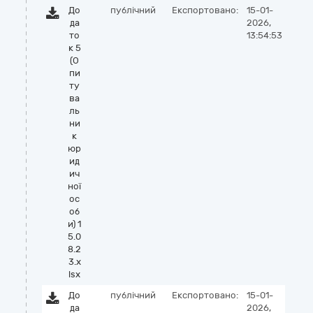
До
публічний
Експортовано:
15-01-
да
2026,
то
13:54:53
к 5
(О
пи
ту
ва
ль
ни
к
юр
ид
ич
ної
ос
об
и) 1
5.0
8.2
3.x
lsx
До
публічний
Експортовано:
15-01-
да
2026,