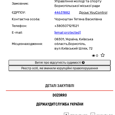
Управління молоді та спорту
Замовник:
Бориспільської міської ради
ЄДРПОУ:
44631882
Досьє YouControl
Контактна особа:
Чорноштан Тетяна Василівна
Телефон:
+380507121521
E-mail:
[email protected]
08301,
Україна
,
Київська
Місцезнаходження:
область,
Бориспіль,
вул.Київський Шлях, 72
0
Витяг про відсутність судимості
Реєстр осіб, які вчинили корупційні правопорушення
ДЕТАЛІ ЗАКУПІВЛІ
DOZORRO
ДЕРЖАУДИТСЛУЖБА УКРАЇНИ