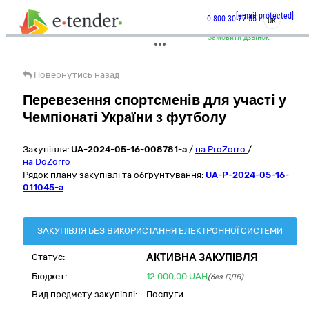
[email protected]
0 800 30 77 55
UK
Замовити дзвінок
Повернутись назад
Перевезення спортсменів для участі у
Чемпіонаті України з футболу
Закупівля:
UA-2024-05-16-008781-a
/
на ProZorro
/
на DoZorro
Рядок плану закупівлі та обґрунтування:
UA-P-2024-05-16-
011045-a
ЗАКУПІВЛЯ БЕЗ ВИКОРИСТАННЯ ЕЛЕКТРОННОЇ СИСТЕМИ
АКТИВНА ЗАКУПІВЛЯ
Статус:
Бюджет:
12 000,00
UAH
(без ПДВ)
Вид предмету закупівлі:
Послуги