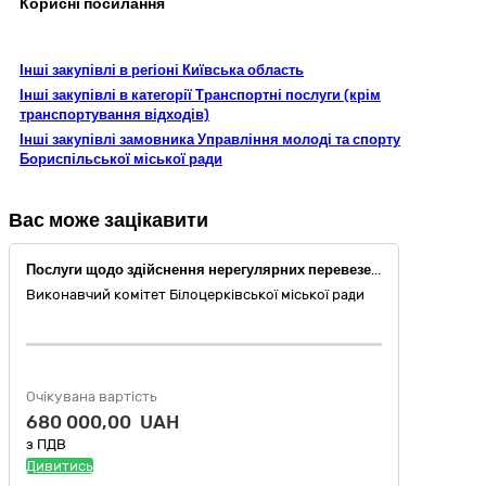
Корисні посилання
Інші закупівлі в регіоні Київська область
Інші закупівлі в категорії Транспортні послуги (крім
транспортування відходів)
Інші закупівлі замовника Управління молоді та спорту
Бориспільської міської ради
Вас може зацікавити
Послуги щодо здійснення нерегулярних перевезень організованої Замовником групи пасажирів автомобільним транспортом
Виконавчий комітет Білоцерківської міської ради
Очікувана вартість
680 000,00 UAH
з ПДВ
Дивитись