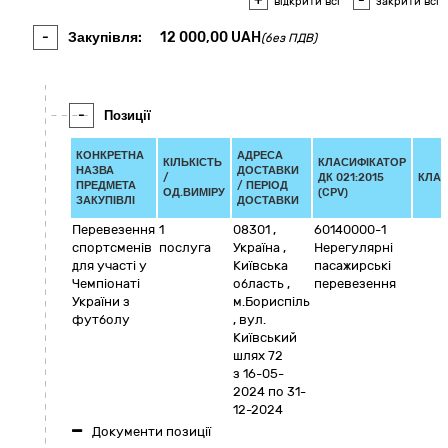
+
-
відкрити всі
закрити всі
-
Закупівля:
12 000,00
UAH
(без ПДВ)
-
Позиції
КОНКРЕТНА
АДРЕСА
КІЛЬКІСТЬ
КЛАСИФІКАТОР
НАЗВА
ДОСТАВКИ
/
ДК 021:2015
КЛАС
ПРЕДМЕТА
/ ПЕРІОД
ОД.ВИМІРУ
(CPV)
ЗАКУПІВЛІ
ДОСТАВКИ
Перевезення
1
08301
,
60140000-1
спортсменів
послуга
Україна
,
Нерегулярні
для участі у
Київська
пасажирські
Чемпіонаті
область
,
перевезення
України з
м.Бориспіль
футболу
,
вул.
Київський
шлях 72
з 16-05-
2024
по 31-
12-2024
Документи позиції