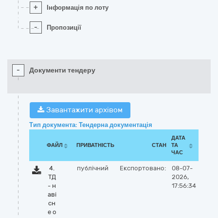
+
Інформація по лоту
-
Пропозиції
-
Документи тендеру
Завантажити архівом
Тип документа: Тендерна документація
ДАТА
ФАЙЛ
ПРИВАТНІСТЬ
СТАН
ТА
ЧАС
4.
публічний
Експортовано:
08-07-
ТД
2026,
- н
17:56:34
аві
сн
е о