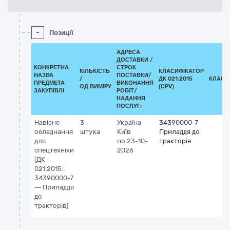
-
Позиції
АДРЕСА
ДОСТАВКИ /
КОНКРЕТНА
СТРОК
КІЛЬКІСТЬ
КЛАСИФІКАТОР
НАЗВА
ПОСТАВКИ/
/
ДК 021:2015
КЛАСИ
ПРЕДМЕТА
ВИКОНАННЯ
ОД.ВИМІРУ
(CPV)
ЗАКУПІВЛІ
РОБІТ/
НАДАННЯ
ПОСЛУГ:
Навісне
3
Україна
34390000-7
обладнання
штука
Київ
Приладдя до
для
по 23-10-
тракторів
спецтехніки
2026
(ДК
021:2015:
34390000-7
— Приладдя
до
тракторів)