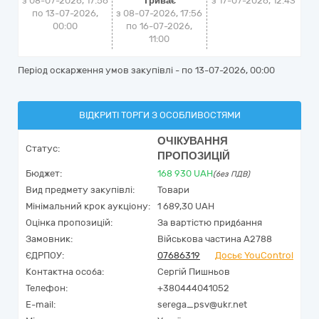
з 08-07-2026, 17:56
Триває
з
17-07-2026, 12:43
по 13-07-2026,
з 08-07-2026, 17:56
00:00
по 16-07-2026,
11:00
Період оскарження умов закупівлі - по
13-07-2026, 00:00
ВІДКРИТІ ТОРГИ З ОСОБЛИВОСТЯМИ
ОЧІКУВАННЯ
Статус:
ПРОПОЗИЦІЙ
Бюджет:
168 930
UAH
(без ПДВ)
Вид предмету закупівлі:
Товари
Мінімальний крок аукціону:
1 689,30 UAH
Оцінка пропозицій:
За вартістю придбання
Замовник:
Військова частина А2788
ЄДРПОУ:
07686319
Досьє YouControl
Контактна особа:
Сергій Пишньов
Телефон:
+380444041052
E-mail:
serega_psv@ukr.net