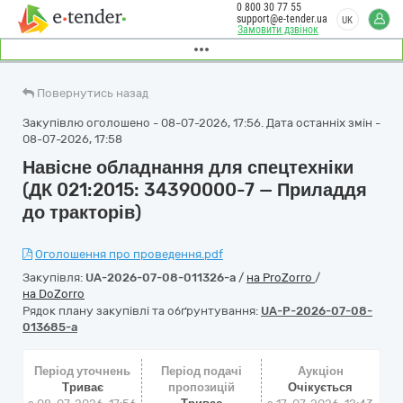
0 800 30 77 55
support@e-tender.ua
UK
Замовити дзвінок
Повернутись назад
Закупівлю оголошено - 08-07-2026, 17:56. Дата останніх змін -
08-07-2026, 17:58
Навісне обладнання для спецтехніки
(ДК 021:2015: 34390000-7 — Приладдя
до тракторів)
Оголошення про проведення.pdf
Закупівля:
UA-2026-07-08-011326-a
/
на ProZorro
/
на DoZorro
Рядок плану закупівлі та обґрунтування:
UA-P-2026-07-08-
013685-a
Період уточнень
Період подачі
Аукціон
Триває
пропозицій
Очікується