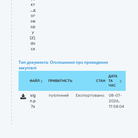
кт
_д
ог
ов
ор
у
(2).
do
cx
Тип документа: Оголошення про проведення
закупівлі
ДАТА
ФАЙЛ
ПРИВАТНІСТЬ
СТАН
ТА
ЧАС
sig
публічний
Експортовано:
08-07-
n.p
2026,
7s
17:58:04