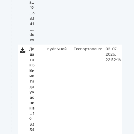
а_
19
_3
33
41
_.
do
cx
До
публічний
Експортовано:
02-07-
да
2026,
то
22:52:16
к 5
Ви
мо
ги
до
уч
ас
ни
ків
_1
9_
33
34