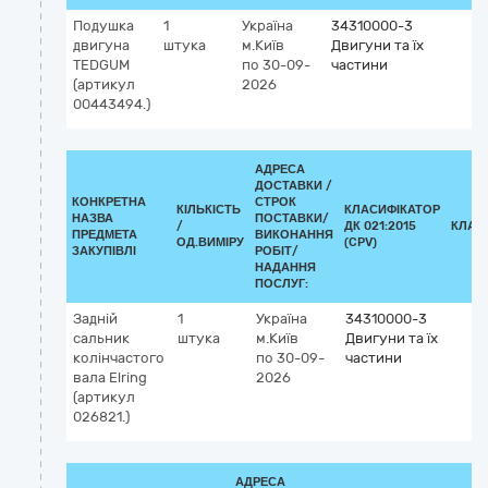
Подушка
1
Україна
34310000-3
двигуна
штука
м.Київ
Двигуни та їх
TEDGUM
по 30-09-
частини
(артикул
2026
00443494.)
АДРЕСА
ДОСТАВКИ /
КОНКРЕТНА
СТРОК
КІЛЬКІСТЬ
КЛАСИФІКАТОР
НАЗВА
ПОСТАВКИ/
/
ДК 021:2015
КЛАС
ПРЕДМЕТА
ВИКОНАННЯ
ОД.ВИМІРУ
(CPV)
ЗАКУПІВЛІ
РОБІТ/
НАДАННЯ
ПОСЛУГ:
Задній
1
Україна
34310000-3
сальник
штука
м.Київ
Двигуни та їх
колінчастого
по 30-09-
частини
вала Elring
2026
(артикул
026821.)
АДРЕСА