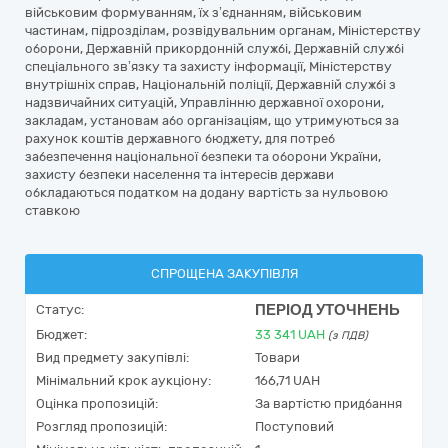
військовим формуванням, їх з’єднанням, військовим
частинам, підрозділам, розвідувальним органам, Міністерству
оборони, Державній прикордонній службі, Державній службі
спеціального зв’язку та захисту інформації, Міністерству
внутрішніх справ, Національній поліції, Державній службі з
надзвичайних ситуацій, Управлінню державної охорони,
закладам, установам або організаціям, що утримуються за
рахунок коштів державного бюджету, для потреб
забезпечення національної безпеки та оборони України,
захисту безпеки населення та інтересів держави
обкладаються податком на додану вартість за нульовою
ставкою
СПРОЩЕНА ЗАКУПІВЛЯ
ПЕРІОД УТОЧНЕНЬ
Статус:
Бюджет:
33 341
UAH
(з ПДВ)
Вид предмету закупівлі:
Товари
Мінімальний крок аукціону:
166,71 UAH
Оцінка пропозицій:
За вартістю придбання
Розгляд пропозицій:
Поступовий