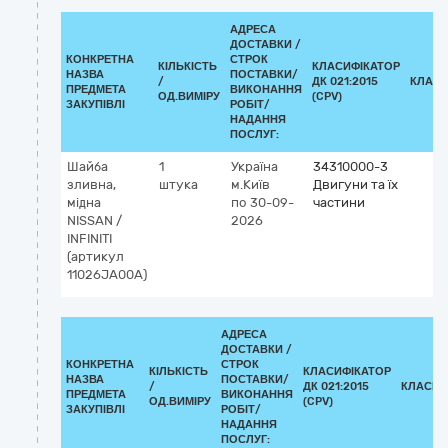
АДРЕСА
ДОСТАВКИ /
КОНКРЕТНА
СТРОК
КІЛЬКІСТЬ
КЛАСИФІКАТОР
НАЗВА
ПОСТАВКИ/
/
ДК 021:2015
КЛАСИ
ПРЕДМЕТА
ВИКОНАННЯ
ОД.ВИМІРУ
(CPV)
ЗАКУПІВЛІ
РОБІТ/
НАДАННЯ
ПОСЛУГ:
Шайба
1
Україна
34310000-3
зливна,
штука
м.Київ
Двигуни та їх
мідна
по 30-09-
частини
NISSAN /
2026
INFINITI
(артикул
11026JA00A)
АДРЕСА
ДОСТАВКИ /
КОНКРЕТНА
СТРОК
КІЛЬКІСТЬ
КЛАСИФІКАТОР
НАЗВА
ПОСТАВКИ/
/
ДК 021:2015
КЛАСИФ
ПРЕДМЕТА
ВИКОНАННЯ
ОД.ВИМІРУ
(CPV)
ЗАКУПІВЛІ
РОБІТ/
НАДАННЯ
ПОСЛУГ: