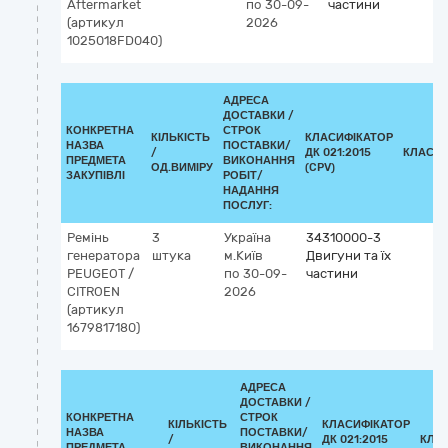
Aftermarket
по 30-09-
частини
(артикул
2026
1025018FD040)
АДРЕСА
ДОСТАВКИ /
КОНКРЕТНА
СТРОК
КІЛЬКІСТЬ
КЛАСИФІКАТОР
НАЗВА
ПОСТАВКИ/
/
ДК 021:2015
КЛАСИФ
ПРЕДМЕТА
ВИКОНАННЯ
ОД.ВИМІРУ
(CPV)
ЗАКУПІВЛІ
РОБІТ/
НАДАННЯ
ПОСЛУГ:
Ремінь
3
Україна
34310000-3
генератора
штука
м.Київ
Двигуни та їх
PEUGEOT /
по 30-09-
частини
CITROEN
2026
(артикул
1679817180)
АДРЕСА
ДОСТАВКИ /
КОНКРЕТНА
СТРОК
КІЛЬКІСТЬ
КЛАСИФІКАТОР
НАЗВА
ПОСТАВКИ/
/
ДК 021:2015
КЛА
ПРЕДМЕТА
ВИКОНАННЯ