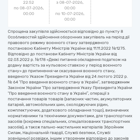
22:52
з 08-07-2026,
по 08-07-2026,
00:00
00:00
по 10-07-2026,
00:00
Cпрощена закупівля здійснюється відповідно до пункту 8
Особливостей здійснення оборонних закупівель на період дії
правового режиму воєнного стану затвердженого
постановою Кабінету Міністрів України від 11.11.2022 №1275.
Відповідно до постанови Кабінету Міністрів України від
02.03.2022 р. №178 «Деякі питання обкладення податком на
додану вартість за нульовою ставкою у період воєнного
стану» до припинення чи скасування воєнного стану,
введеного Указом Президента України від 24 лютого 2022 р.
№ 64 “Про введення воєнного стану в Україні”, затвердженим
Законом України “Про затвердження Указу Президента України
“Про введення воєнного стану в Україні”, операції з
постачання товарів товарів (запасних частин, акумуляторних
батарей, автомобільних шин, охолоджуючих рідин,
комплектуючих, додаткового обладнання тощо), визначених
нормативними та технічними документами, для транспортних
засобів (зокрема спеціальних, спеціалізованих транспортних
засобів), а також пально-мастильних матеріалів Збройним
Силам, Національній гвардії, Службі безпеки, Службі
зовнішньої розвідки, іншим утвореним відповідно до законів