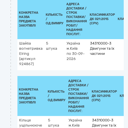
АДРЕСА
ДОСТАВКИ /
КОНКРЕТНА
СТРОК
КІЛЬКІСТЬ
КЛАСИФІКАТОР
НАЗВА
ПОСТАВКИ/
/
ДК 021:2015
КЛАС
ПРЕДМЕТА
ВИКОНАННЯ
ОД.ВИМІРУ
(CPV)
ЗАКУПІВЛІ
РОБІТ/
НАДАННЯ
ПОСЛУГ:
Шайба
5
Україна
34310000-3
вогнетривка
штука
м.Київ
Двигуни та їх
Elring
по 30-09-
частини
(артикул
2026
924867)
АДРЕСА
ДОСТАВКИ /
КОНКРЕТНА
СТРОК
КІЛЬКІСТЬ
КЛАСИФІКАТОР
НАЗВА
ПОСТАВКИ/
/
ДК 021:2015
КЛА
ПРЕДМЕТА
ВИКОНАННЯ
ОД.ВИМІРУ
(CPV)
ЗАКУПІВЛІ
РОБІТ/
НАДАННЯ
ПОСЛУГ:
Кільце
5
Україна
34310000-3
ущільнююче
штука
м.Київ
Двигуни та їх