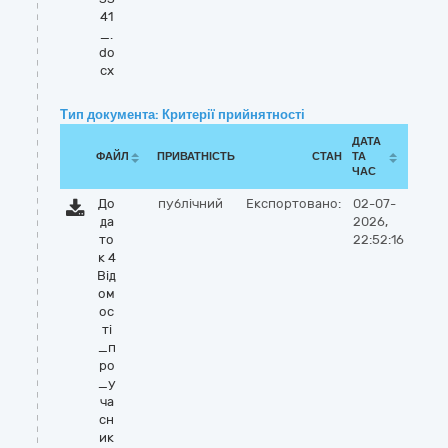
41
_.
do
cx
Тип документа: Критерії прийнятності
ДАТА
ФАЙЛ
ПРИВАТНІСТЬ
СТАН
ТА
ЧАС
До
публічний
Експортовано:
02-07-
да
2026,
то
22:52:16
к 4
Вiд
ом
ос
тi
_п
ро
_у
ча
сн
ик