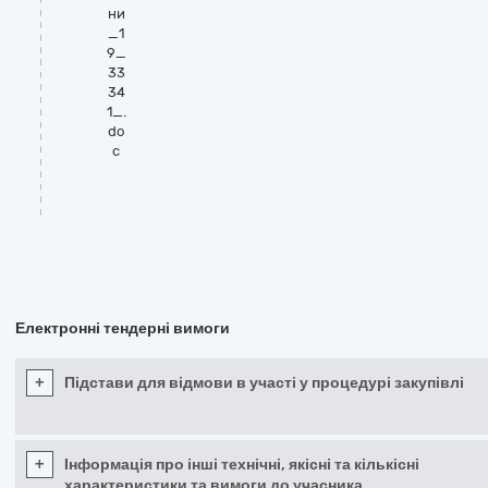
ни
_1
9_
33
34
1_.
do
c
Електронні тендерні вимоги
+
Підстави для відмови в участі у процедурі закупівлі
+
Інформація про інші технічні, якісні та кількісні
характеристики та вимоги до учасника