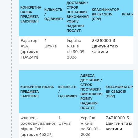
ДОСТАВКИ /
КОНКРЕТНА
СТРОК
КІЛЬКІСТЬ
КЛАСИФІКАТОР
НАЗВА
ПОСТАВКИ/
/
ДК 021:2015
КЛАСИФІ
ПРЕДМЕТА
ВИКОНАННЯ
ОД.ВИМІРУ
(CPV)
ЗАКУПІВЛІ
РОБІТ/
НАДАННЯ
ПОСЛУГ:
Радіатор
1
Україна
34310000-3
AVA
штука
м.Київ
Двигуни та їх
(артикул
по 30-09-
частини
FDA2411)
2026
АДРЕСА
ДОСТАВКИ /
СТРОК
КОНКРЕТНА НАЗВА
КІЛЬКІСТЬ
КЛАСИФІКАТОР
ПОСТАВКИ/
ПРЕДМЕТА
/
ДК 021:2015
ВИКОНАННЯ
ЗАКУПІВЛІ
ОД.ВИМІРУ
(CPV)
РОБІТ/
НАДАННЯ
ПОСЛУГ:
Фланець
1
Україна
34310000-3
охолоджувальної
штука
м.Київ
Двигуни та їх
рідини Febi
по 30-09-
частини
(артикул 45227)
2026