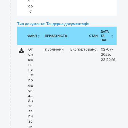
1_.
do
c
Тип документа: Тендерна документація
ДАТА
ФАЙЛ
ПРИВАТНІСТЬ
СТАН
ТА
ЧАС
Ог
публічний
Експортовано:
02-07-
ол
2026,
ош
22:52:16
ен
ня
_с
пр
ощ
ен
а_
Ав
то
за
пч
ас
ти