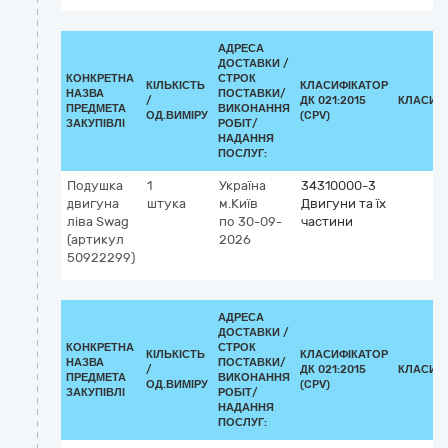
АДРЕСА
ДОСТАВКИ /
КОНКРЕТНА
СТРОК
КІЛЬКІСТЬ
КЛАСИФІКАТОР
НАЗВА
ПОСТАВКИ/
/
ДК 021:2015
КЛАСИФ
ПРЕДМЕТА
ВИКОНАННЯ
ОД.ВИМІРУ
(CPV)
ЗАКУПІВЛІ
РОБІТ/
НАДАННЯ
ПОСЛУГ:
Подушка
1
Україна
34310000-3
двигуна
штука
м.Київ
Двигуни та їх
ліва Swag
по 30-09-
частини
(артикул
2026
50922299)
АДРЕСА
ДОСТАВКИ /
КОНКРЕТНА
СТРОК
КІЛЬКІСТЬ
КЛАСИФІКАТОР
НАЗВА
ПОСТАВКИ/
/
ДК 021:2015
КЛАСИФ
ПРЕДМЕТА
ВИКОНАННЯ
ОД.ВИМІРУ
(CPV)
ЗАКУПІВЛІ
РОБІТ/
НАДАННЯ
ПОСЛУГ: