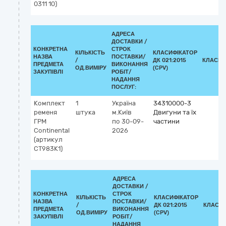
0311 10)
АДРЕСА
ДОСТАВКИ /
КОНКРЕТНА
СТРОК
КІЛЬКІСТЬ
КЛАСИФІКАТОР
НАЗВА
ПОСТАВКИ/
/
ДК 021:2015
КЛАСИФ
ПРЕДМЕТА
ВИКОНАННЯ
ОД.ВИМІРУ
(CPV)
ЗАКУПІВЛІ
РОБІТ/
НАДАННЯ
ПОСЛУГ:
Комплект
1
Україна
34310000-3
ременя
штука
м.Київ
Двигуни та їх
ГРМ
по 30-09-
частини
Continental
2026
(артикул
CT983K1)
АДРЕСА
ДОСТАВКИ /
КОНКРЕТНА
СТРОК
КІЛЬКІСТЬ
КЛАСИФІКАТОР
НАЗВА
ПОСТАВКИ/
/
ДК 021:2015
КЛАСИФ
ПРЕДМЕТА
ВИКОНАННЯ
ОД.ВИМІРУ
(CPV)
ЗАКУПІВЛІ
РОБІТ/
НАДАННЯ