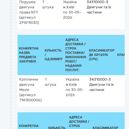
Подушка
1
Україна
34310000-3
двигуна
штука
м.Київ
Двигуни та їх
права NTY
по 30-09-
частини
(артикул
2026
ZPSFR030)
АДРЕСА
ДОСТАВКИ /
КОНКРЕТНА
СТРОК
КІЛЬКІСТЬ
КЛАСИФІКАТОР
НАЗВА
ПОСТАВКИ/
/
ДК 021:2015
КЛАСИ
ПРЕДМЕТА
ВИКОНАННЯ
ОД.ВИМІРУ
(CPV)
ЗАКУПІВЛІ
РОБІТ/
НАДАННЯ
ПОСЛУГ:
Кріплення
1
Україна
34310000-3
двигуна
штука
м.Київ
Двигуни та їх
Meyle
по 30-09-
частини
(артикул
2026
7141300006)
АДРЕСА
ДОСТАВКИ /
КОНКРЕТНА
СТРОК
КІЛЬКІСТЬ
КЛАСИФІКАТОР