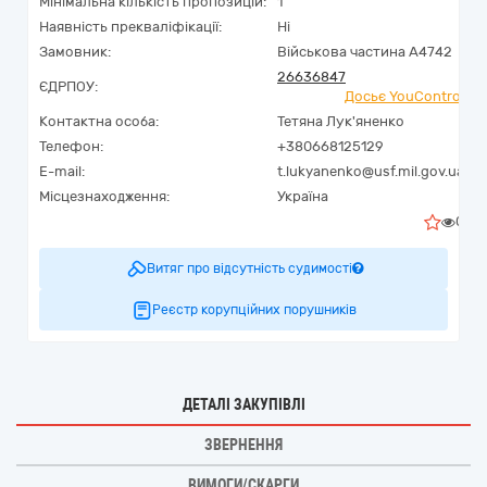
Мінімальна кількість пропозицій:
1
Наявність прекваліфікації:
Ні
Замовник:
Військова частина А4742
26636847
ЄДРПОУ:
Досьє YouControl
Контактна особа:
Тетяна Лук'яненко
Телефон:
+380668125129
E-mail:
t.lukyanenko@usf.mil.gov.ua
Місцезнаходження:
Україна
0
Витяг про відсутність судимості
Реєстр корупційних порушників
ДЕТАЛІ ЗАКУПІВЛІ
ЗВЕРНЕННЯ
ВИМОГИ/СКАРГИ