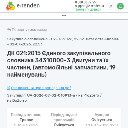
0 800 30 77 55
support@e-tender.ua
UK
Замовити дзвінок
Повернутись назад
Закупівлю оголошено - 02-07-2026, 22:52. Дата останніх змін
- 02-07-2026, 22:53
ДК 021:2015 Єдиного закупівельного
словника 34310000-3 Двигуни та їх
частини, (автомобільні запчастини, 19
найменувань)
Оголошення про проведення.pdf
Закупівля:
UA-2026-07-02-010913-a
/
на ProZorro
/
на DoZorro
Період уточнень
Період подачі
Аукціон
Триває
пропозицій
Очікується
з 02-07-2026,
Очікується
з
10-07-2026, 15:17