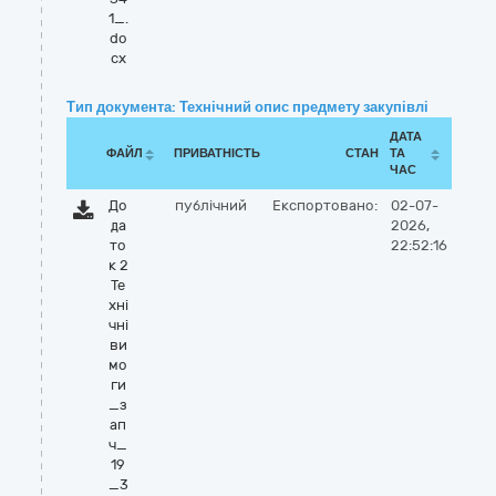
1_.
do
cx
Тип документа: Технічний опис предмету закупівлі
ДАТА
ФАЙЛ
ПРИВАТНІСТЬ
СТАН
ТА
ЧАС
До
публічний
Експортовано:
02-07-
да
2026,
то
22:52:16
к 2
Те
хні
чні
ви
мо
ги
_з
ап
ч_
19
_3