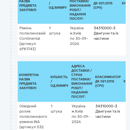
НАЗВА
ПОСТАВКИ/
/
ДК 021:2015
КЛА
ПРЕДМЕТА
ВИКОНАННЯ
ОД.ВИМІРУ
(CPV)
ЗАКУПІВЛІ
РОБІТ/
НАДАННЯ
ПОСЛУГ:
Ремінь
1
Україна
34310000-3
поліклиновий
штука
м.Київ
Двигуни та їх
Continental
по 30-09-
частини
(артикул
2026
6PK1743)
АДРЕСА
ДОСТАВКИ /
КОНКРЕТНА
СТРОК
КІЛЬКІСТЬ
КЛАСИФІКАТОР
НАЗВА
ПОСТАВКИ/
/
ДК 021:2015
КЛ
ПРЕДМЕТА
ВИКОНАННЯ
ОД.ВИМІРУ
(CPV)
ЗАКУПІВЛІ
РОБІТ/
НАДАННЯ
ПОСЛУГ:
Обвідний
1
Україна
34310000-3
ролик
штука
м.Київ
Двигуни та їх
поліклинового
по 30-09-
частини
ременя INA
2026
(артикул 532