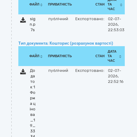
ФАЙЛ
ПРИВАТНІСТЬ
СТАН
ТА
ЧАС
sig
публічний
Експортовано:
02-07-
n.p
2026,
7s
22:53:03
Тип документа: Кошторис (розрахунок вартості)
ДАТА
ФАЙЛ
ПРИВАТНІСТЬ
СТАН
ТА
ЧАС
До
публічний
Експортовано:
02-07-
да
2026,
то
22:52:16
к 1
Фо
рм
а ц
іно
ва
_1
9_
33
34