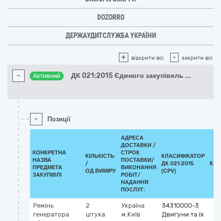
DOZORRO
ДЕРЖАУДИТСЛУЖБА УКРАЇНИ
+
-
відкрити всі
закрити всі
-
ДК 021:2015 Єдиного закупівель
...
Активний
-
Позиції
АДРЕСА
ДОСТАВКИ /
КОНКРЕТНА
СТРОК
КІЛЬКІСТЬ
КЛАСИФІКАТОР
НАЗВА
ПОСТАВКИ/
/
ДК 021:2015
КЛА
ПРЕДМЕТА
ВИКОНАННЯ
ОД.ВИМІРУ
(CPV)
ЗАКУПІВЛІ
РОБІТ/
НАДАННЯ
ПОСЛУГ:
Ремінь
2
Україна
34310000-3
генератора
штука
м.Київ
Двигуни та їх