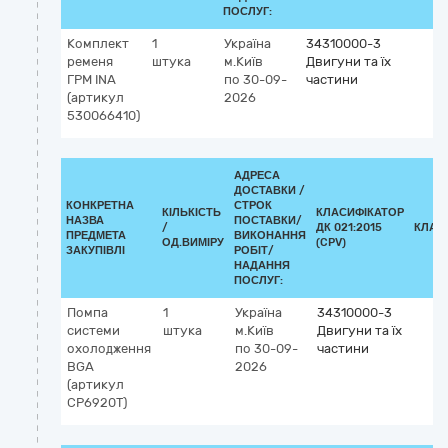
ПОСЛУГ:
Комплект
1
Україна
34310000-3
ременя
штука
м.Київ
Двигуни та їх
ГРМ INA
по 30-09-
частини
(артикул
2026
530066410)
АДРЕСА
ДОСТАВКИ /
КОНКРЕТНА
СТРОК
КІЛЬКІСТЬ
КЛАСИФІКАТОР
НАЗВА
ПОСТАВКИ/
/
ДК 021:2015
КЛАС
ПРЕДМЕТА
ВИКОНАННЯ
ОД.ВИМІРУ
(CPV)
ЗАКУПІВЛІ
РОБІТ/
НАДАННЯ
ПОСЛУГ:
Помпа
1
Україна
34310000-3
системи
штука
м.Київ
Двигуни та їх
охолодження
по 30-09-
частини
BGA
2026
(артикул
CP6920T)