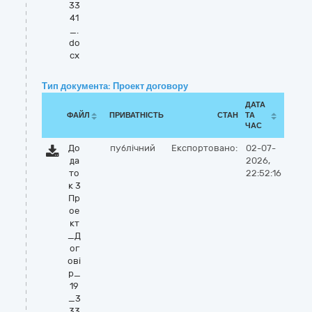
33
41
_.
do
cx
Тип документа: Проект договору
ДАТА
ФАЙЛ
ПРИВАТНІСТЬ
СТАН
ТА
ЧАС
До
публічний
Експортовано:
02-07-
да
2026,
то
22:52:16
к 3
Пр
ое
кт
_Д
ог
ові
р_
19
_3
33