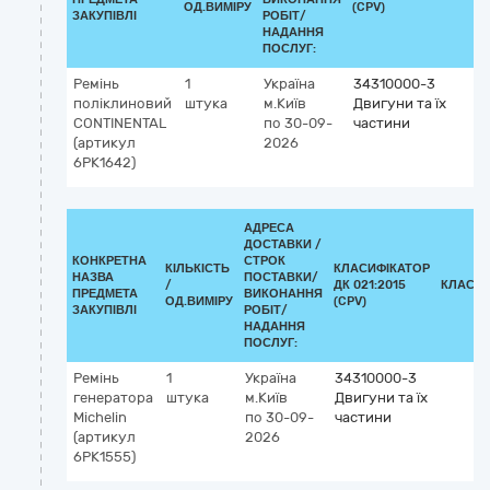
ОД.ВИМІРУ
(CPV)
ЗАКУПІВЛІ
РОБІТ/
НАДАННЯ
ПОСЛУГ:
Ремінь
1
Україна
34310000-3
поліклиновий
штука
м.Київ
Двигуни та їх
CONTINENTAL
по 30-09-
частини
(артикул
2026
6PK1642)
АДРЕСА
ДОСТАВКИ /
КОНКРЕТНА
СТРОК
КІЛЬКІСТЬ
КЛАСИФІКАТОР
НАЗВА
ПОСТАВКИ/
/
ДК 021:2015
КЛАСИФ
ПРЕДМЕТА
ВИКОНАННЯ
ОД.ВИМІРУ
(CPV)
ЗАКУПІВЛІ
РОБІТ/
НАДАННЯ
ПОСЛУГ:
Ремінь
1
Україна
34310000-3
генератора
штука
м.Київ
Двигуни та їх
Michelin
по 30-09-
частини
(артикул
2026
6PK1555)