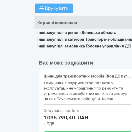
Друкувати
Корисні посилання
Інші закупівлі в регіоні Донецька область
Інші закупівлі в категорії Транспортне обладнан
Інші закупівлі замовника Головне управління ДСН
Вас може зацікавити
Шини для транспортних засобів (Код ДК 021:2015 - 34350000-5 Шини для транспортних засобів великої та малої тоннажності)
Комунальне підприємство "Шляхово-
експлуатаційне управління по ремонту та
утриманню автомобільних шляхів та споруд
на них Печерського району" м. Києва
Очікувана вартість
1 095 790,40 UAH
з ПДВ