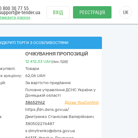
0 800 30 77 55
support@e-tender.ua
ВХІД
РЕЄСТРАЦІЯ
UK
Замовити дзвінок
ВІДКРИТІ ТОРГИ З ОСОБЛИВОСТЯМИ
ОЧІКУВАННЯ ПРОПОЗИЦІЙ
12 412,33
UAH
(без ПДВ)
купівлі:
Товари
к аукціону:
62,06 UAH
ій:
За вартістю придбання
Головне управління ДСНС України у
Донецькій області
38652962
Досьє YouControl
https://dn.dsns.gov.ua/
а:
Дмитренко Станіслав Валерійович
380502276487
s.dmytrenko@dsns.gov.ua
84313,
Україна
,
Донецька