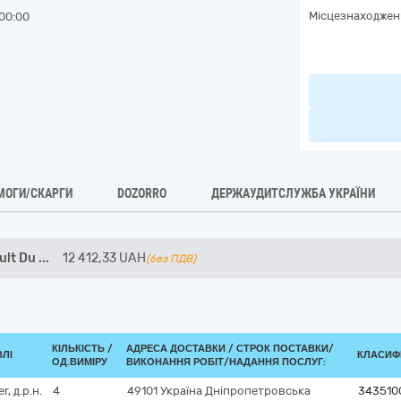
Місцезнаходжен
00:00
МОГИ/СКАРГИ
DOZORRO
ДЕРЖАУДИТСЛУЖБА УКРАЇНИ
ult Du
...
12 412,33
UAH
(без ПДВ)
КІЛЬКІСТЬ /
АДРЕСА ДОСТАВКИ /
СТРОК ПОСТАВКИ/
ВЛІ
КЛАСИФІ
ОД.ВИМІРУ
ВИКОНАННЯ РОБІТ/НАДАННЯ ПОСЛУГ:
, д.р.н.
4
49101
Україна
Дніпропетровська
343510