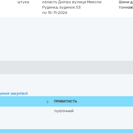
штука
область
Дніпро
вулиця Миколи
Шини д
Руденка, будинок 53
тоннаж
по 15-11-2026
ення закупівлі
ПРИВАТНІСТЬ
публічний