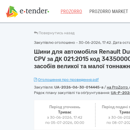
PROZORRO
PROZORRO MARKET
Повернутись назад
Закупівлю оголошено - 30-06-2026, 17:42. Дата оста
Шини для автомобіля Renault Dust
CPV за ДК 021:2015 код 3435000
засобів великої та малої тоннажн
Оголошення про проведення.pdf
Закупівля:
UA-2026-06-30-014445-a
/
на ProZorro
Рядок плану закупівлі та обґрунтування:
UA-P-202
Період уточнень
Період подачі
Триває
Трив
з 30-06-2026, 17:42
з 30-06-202
по 05-07-2026, 00:00
по 08-07-202