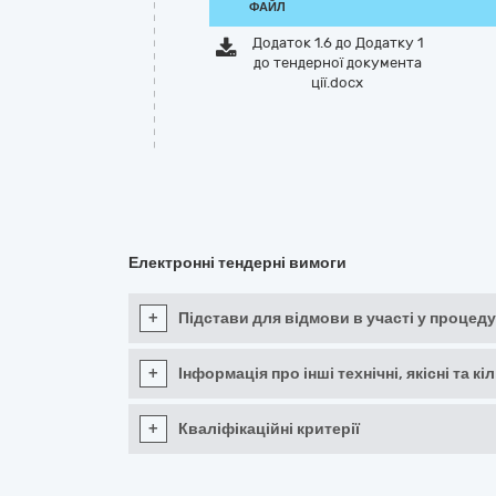
ФАЙЛ
Додаток 1.6 до Додатку 1
до тендерної документа
ції.docx
Електронні тендерні вимоги
+
Підстави для відмови в участі у процеду
+
Інформація про інші технічні, якісні та 
+
Кваліфікаційні критерії