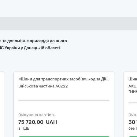
ня та допоміжне приладдя до нього
С України у Донецькій області
«Шини для транспортних засобів», код за ДК 021:2015 34350000-5 – «Шини для транспортних засобів великої та малої тоннажності»
Шин
Військова частина А0222
АКЦ
"МИ
Очікувана вартість
Очік
75 720,00 UAH
38
з ПДВ
без