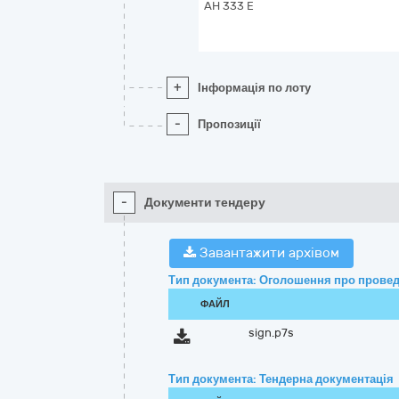
АН 333 Е
+
Інформація по лоту
-
Пропозиції
-
Документи тендеру
Завантажити архівом
Тип документа: Оголошення про провед
ФАЙЛ
sign.p7s
Тип документа: Тендерна документація