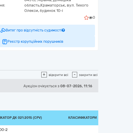
ня:
область,
Краматорськ,
вул. Тихого
Олекси, будинок 10-і
0
Витяг про відсутність судимості
Реєстр корупційних порушників
+
-
відкрити всі
закрити всі
Аукціон
очікується
з
08-07-2026, 11:16
КАТОР ДК 021:2015 (CPV)
КЛАСИФІКАТОРИ
00-2