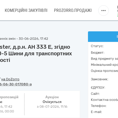
КОМЕРЦІЙНІ ЗАКУПІВЛІ
PROZORRO.ПРОДАЖІ
нніх змін - 30-06-2026, 17:42
er, д.р.н. АН 333 Е, згідно
Статус:
0-5 Шини для транспортних
Бюджет:
Вид предмету за
ості
Мінімальний кро
Оцінка пропозиц
/
на DoZorro
Замовник:
6-06-30-017080-a
ЄДРПОУ:
Сайт:
 пропозицій
Аукціон
Контактна особ
ає
Очікується
Телефон:
6, 17:42
з
08-07-2026, 11:16
6, 00:00
E-mail: