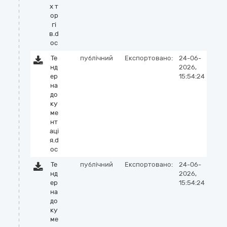
х т
ор
гі
в.d
oc
Те
публічний
Експортовано:
24-06-
нд
2026,
ер
15:54:24
на
до
ку
ме
нт
аці
я.d
oc
Те
публічний
Експортовано:
24-06-
нд
2026,
ер
15:54:24
на
до
ку
ме