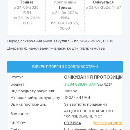
Триває
пропозицій
Очікується
з 24-06-2026,
Триває
з
03-07-2026, 14:37
15:54
з 24-06-2026,
по 30-06-2026,
15:54
00:00
по 03-07-2026,
00:00
Період оскарження умов закупівлі - по
30-06-2026, 00:00
Джерело фінансування – власні кошти підприємства
ВІДКРИТІ ТОРГИ З ОСОБЛИВОСТЯМИ
ОЧІКУВАННЯ ПРОПОЗИЦІЙ
Статус:
Бюджет:
3 804 888,89
UAH
(без ПДВ)
Вид предмету закупівлі:
Товари
Мінімальний крок аукціону:
19 024,44 UAH
Оцінка пропозицій:
За вартістю придбання
АКЦІОНЕРНЕ ТОВАРИСТВО
Замовник:
"ХАРКІВОБЛЕНЕРГО"
ЄДРПОУ:
00131954
Досьє YouControl
Сайт:
https://www.oblenergo.kharkov.ua