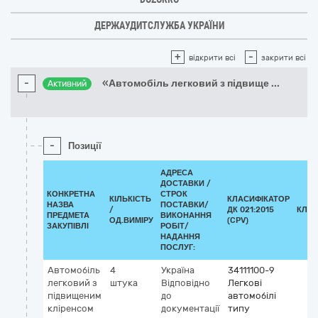
ДЕРЖАУДИТСЛУЖБА УКРАЇНИ
+
-
відкрити всі
закрити всі
-
«Автомобіль легковий з підвище
...
Активний
-
Позиції
АДРЕСА
ДОСТАВКИ /
КОНКРЕТНА
СТРОК
КІЛЬКІСТЬ
КЛАСИФІКАТОР
НАЗВА
ПОСТАВКИ/
/
ДК 021:2015
КЛАС
ПРЕДМЕТА
ВИКОНАННЯ
ОД.ВИМІРУ
(CPV)
ЗАКУПІВЛІ
РОБІТ/
НАДАННЯ
ПОСЛУГ:
Автомобіль
4
Україна
34111100-9
легковий з
штука
Відповідно
Легкові
підвищеним
до
автомобілі
кліренсом
документації
типу