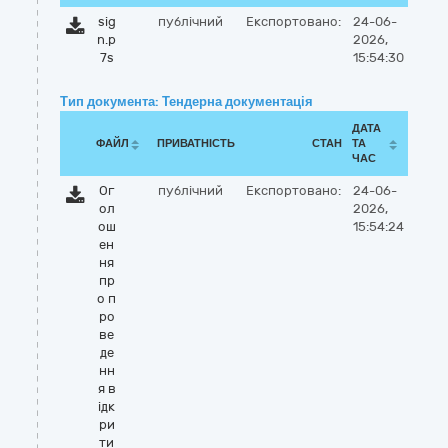
sig
публічний
Експортовано:
24-06-
n.p
2026,
7s
15:54:30
Тип документа: Тендерна документація
ДАТА
ФАЙЛ
ПРИВАТНІСТЬ
СТАН
ТА
ЧАС
Ог
публічний
Експортовано:
24-06-
ол
2026,
ош
15:54:24
ен
ня
пр
о п
ро
ве
де
нн
я в
ідк
ри
ти