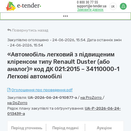
0 800 30 77 55
support@e-tender.ua
UK
Замовити дзвінок
Повернутись назад
Закупівлю оголошено - 24-06-2026, 15:54. Дата останніх змін
- 24-06-2026, 15:54
«Автомобіль легковий з підвищеним
кліренсом типу Renault Duster (або
аналог)» код ДК 021:2015 – 34110000-1
Легкові автомобілі
Оголошення про проведення.pdf
Закупівля:
UA-2026-06-24-010877-a
/
на ProZorro
/
на DoZorro
Рядок плану закупівлі та обґрунтування:
UA-P-2026-06-24-
013439-a
Період уточнень
Період подачі
Аукціон