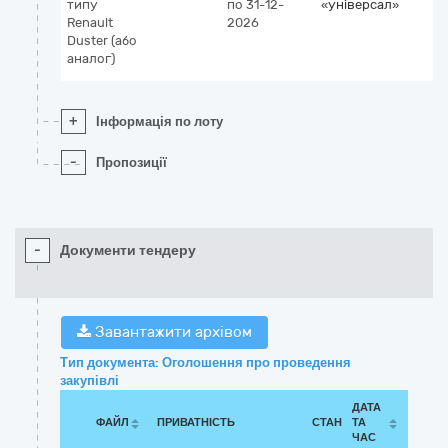
типу
по 31-12-
«універсал»
Renault
2026
Duster (або
аналог)
+
Інформація по лоту
-
Пропозиції
-
Документи тендеру
Завантажити архівом
Тип документа: Оголошення про проведення
закупівлі
ДАТА
ФАЙЛ
ПРИВАТНІСТЬ
СТАН
ТА
ЧАС