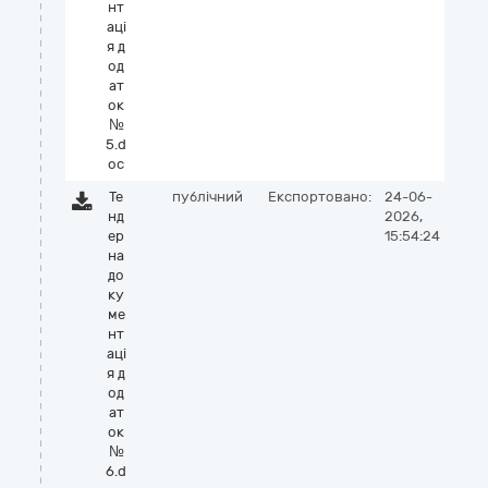
нт
аці
я д
од
ат
ок
№
5.d
oc
Те
публічний
Експортовано:
24-06-
нд
2026,
ер
15:54:24
на
до
ку
ме
нт
аці
я д
од
ат
ок
№
6.d