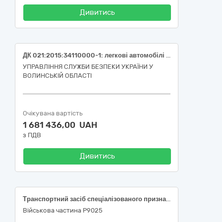
Дивитись
ДК 021:2015:34110000-1: легкові автомобілі Легкові автомобілі спеціалізованого призначення на базі SKODA OCTAVIA COMBI SELECTION 2,0 TSI 150kw 7 DSG 4x4 (або еквівалент)
УПРАВЛІННЯ СЛУЖБИ БЕЗПЕКИ УКРАЇНИ У
ВОЛИНСЬКІЙ ОБЛАСТІ
Очікувана вартість
1 681 436,00 UAH
з ПДВ
Дивитись
Транспортний засіб спеціалізованого призначення на базі Renault Duster або еквівалент.
Військова частина Р9025