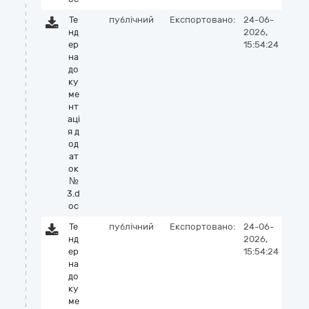
Те
публічний
Експортовано:
24-06-
нд
2026,
ер
15:54:24
на
до
ку
ме
нт
аці
я д
од
ат
ок
№
3.d
oc
Те
публічний
Експортовано:
24-06-
нд
2026,
ер
15:54:24
на
до
ку
ме