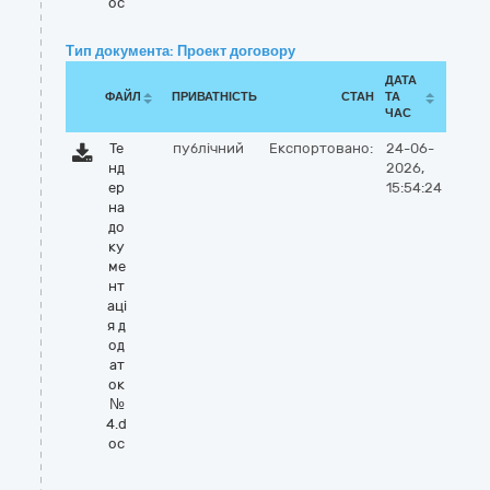
oc
Тип документа: Проект договору
ДАТА
ФАЙЛ
ПРИВАТНІСТЬ
СТАН
ТА
ЧАС
Те
публічний
Експортовано:
24-06-
нд
2026,
ер
15:54:24
на
до
ку
ме
нт
аці
я д
од
ат
ок
№
4.d
oc