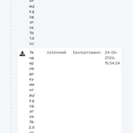
нт
аці
я д
од
ат
ок
№
1.d
oc
Те
публічний
Експортовано:
24-06-
нд
2026,
ер
15:54:24
на
до
ку
ме
нт
аці
я д
од
ат
ок
№
2.d
oc